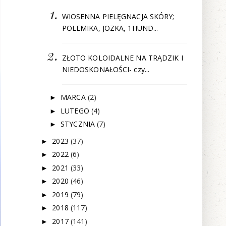
WIOSENNA PIELĘGNACJA SKÓRY;
POLEMIKA, JOZKA, 1HUND...
ZŁOTO KOLOIDALNE NA TRĄDZIK I
NIEDOSKONAŁOŚCI- czy...
MARCA
(2)
►
LUTEGO
(4)
►
STYCZNIA
(7)
►
2023
(37)
►
2022
(6)
►
2021
(33)
►
2020
(46)
►
2019
(79)
►
2018
(117)
►
2017
(141)
►