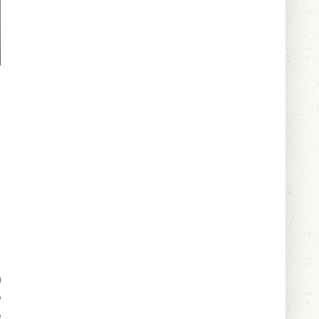
h
o
e