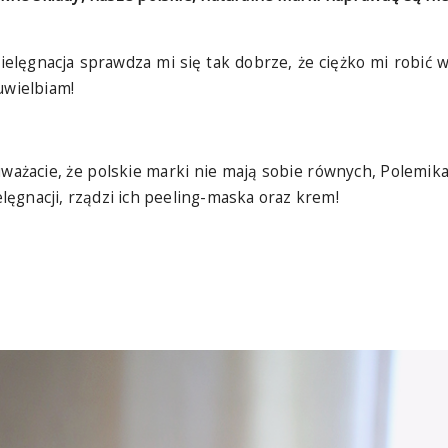
elęgnacja sprawdza mi się tak dobrze, że ciężko mi robić 
uwielbiam!
 i uważacie, że polskie marki nie mają sobie równych, Polemik
ęgnacji, rządzi ich peeling-maska oraz krem!