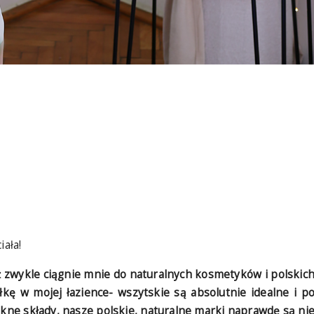
iała!
iż zwykle ciągnie mnie do naturalnych kosmetyków i polskic
ę w mojej łazience- wszytskie są absolutnie idealne i p
iękne składy, nasze polskie, naturalne marki naprawdę są ni