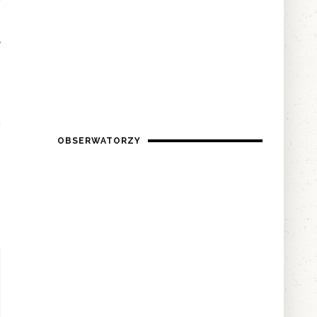
w
a
OBSERWATORZY