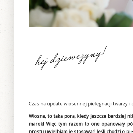
Czas na update wiosennej pielęgnacji twarzy i c
Wiosna, to taka pora, kiedy jeszcze bardziej n
marek! Więc tym razem to one opanowały półk
prostu uwielbiam je stosować! Jeśli chodzi o p