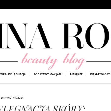
KÓRA- PIELĘGNACJA
PODSTAWY MAKIJAŻU
MAKIJAŻE
PIĘKNE WŁOSY
16 KWIETNIA 2024
ELĘGNACJA SKÓRY;