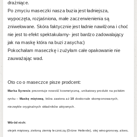
drażniące.
Po zmyciu maseczki nasza buzia jest ładniejsza,
wypoczęta, rozjaśniona, małe zaczerwienienia są
zniwelowane. Skóra faktycznie jest ładnie nawilżona i choć
nie jest to efekt spektakularny- jest bardzo zadowalający
jak na maskę która na buzi zasycha:)
Pokochałam maseczkę i zużyłam całe opakowanie nie
zauważając wad.
Oto co o maseczce pisze prodcent:
Marka Synesis
prezentuje nowość kosmetyczną, unikatowy produkt na polskim
rynku –
Maskę miętową
, która zawiera aż
10
doskonale skomponowanych,
niezwykle oryginalnych składników aktywnych.
Wśród nich:
olejek miętowy, zieloną ziemię leczniczą (Grüne Heilerde), olej winogronowy, aloes,