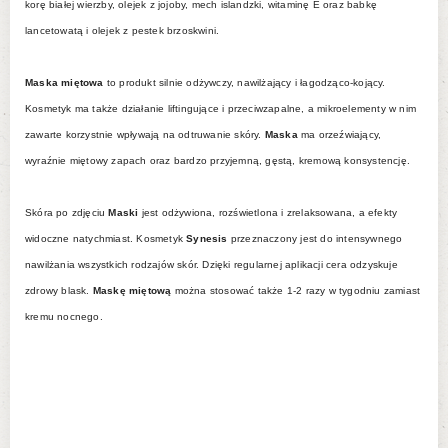
korę białej wierzby, olejek z jojoby, mech islandzki, witaminę E oraz babkę
lancetowatą i olejek z pestek brzoskwini.
Maska miętowa
to produkt silnie odżywczy, nawilżający i łagodząco-kojący.
Kosmetyk ma także działanie liftingujące i przeciwzapalne, a mikroelementy w nim
zawarte korzystnie wpływają na odtruwanie skóry.
Maska
ma orzeźwiający,
wyraźnie miętowy zapach oraz bardzo przyjemną, gęstą, kremową konsystencję.
Skóra po zdjęciu
Maski
jest odżywiona, rozświetlona i zrelaksowana, a efekty
widoczne natychmiast. Kosmetyk
Synesis
przeznaczony jest do intensywnego
nawilżania wszystkich rodzajów skór. Dzięki regularnej aplikacji cera odzyskuje
zdrowy blask.
Maskę miętową
można stosować także 1-2 razy w tygodniu zamiast
kremu nocnego.