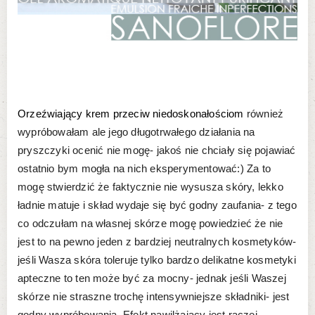
Orzeźwiający krem przeciw niedoskonałościom
również
wypróbowałam ale jego długotrwałego działania na
pryszczyki ocenić nie mogę- jakoś nie chciały się pojawiać
ostatnio bym mogła na nich eksperymentować:) Za to
mogę stwierdzić że faktycznie nie wysusza skóry, lekko
ładnie matuje i skład wydaje się być godny zaufania- z tego
co odczułam na własnej skórze mogę powiedzieć że nie
jest to na pewno jeden z bardziej neutralnych kosmetyków-
jeśli Wasza skóra toleruje tylko bardzo delikatne kosmetyki
apteczne to ten może być za mocny- jednak jeśli Waszej
skórze nie straszne trochę intensywniejsze składniki- jest
godny wypróbowania. Efekt nawilżający jest raczej