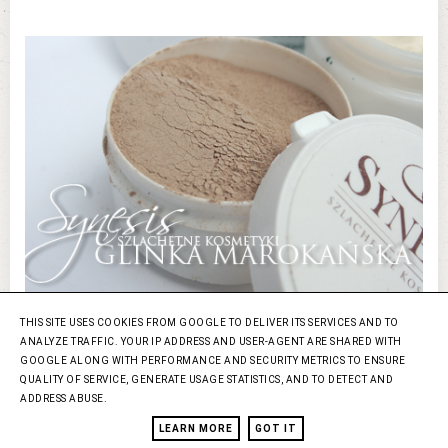
THIS SITE USES COOKIES FROM GOOGLE TO DELIVER ITS SERVICES AND TO
ANALYZE TRAFFIC. YOUR IP ADDRESS AND USER-AGENT ARE SHARED WITH
GOOGLE ALONG WITH PERFORMANCE AND SECURITY METRICS TO ENSURE
QUALITY OF SERVICE, GENERATE USAGE STATISTICS, AND TO DETECT AND
ADDRESS ABUSE.
Glinka Marokańska to produkt trochę nie dla mnie
LEARN MORE
GOT IT
ponieważ mam suchą skórę i nie mam problemu ze