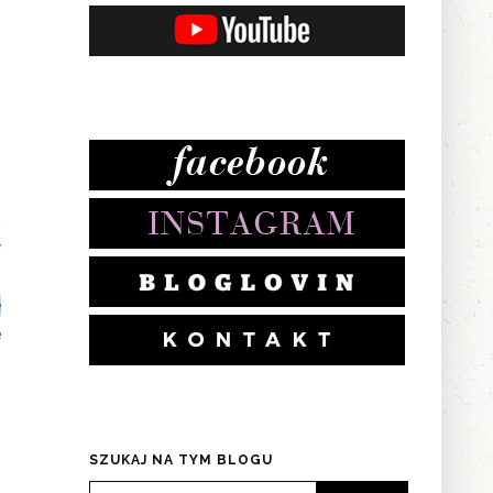
e
w
,
e
e
SZUKAJ NA TYM BLOGU