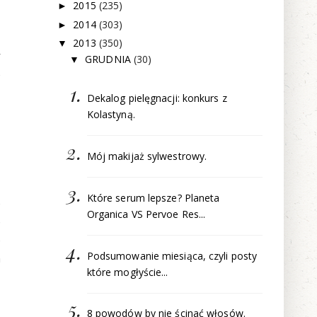
2015
(235)
►
2014
(303)
►
2013
(350)
▼
y
GRUDNIA
(30)
▼
e
Dekalog pielęgnacji: konkurs z
Kolastyną.
Mój makijaż sylwestrowy.
Które serum lepsze? Planeta
e
Organica VS Pervoe Res...
e
e
Podsumowanie miesiąca, czyli posty
m
które mogłyście...
8 powodów by nie ścinać włosów.