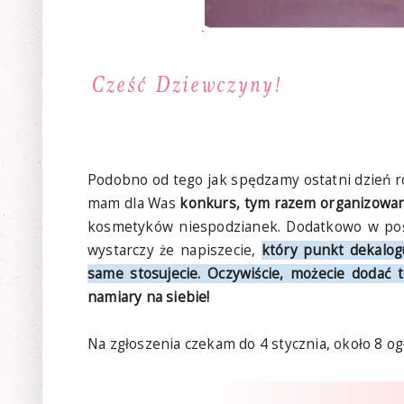
Podobno od tego jak spędzamy ostatni dzień ro
mam dla Was
konkurs, tym razem organizowan
kosmetyków niespodzianek. Dodatkowo w poście
wystarczy że napiszecie,
który punkt dekalogu
same stosujecie. Oczywiście, możecie dodać t
namiary na siebie!
Na zgłoszenia czekam do 4 stycznia, około 8 og