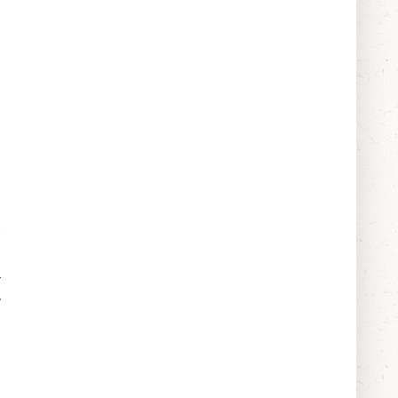
o
,
e
,
ł
w