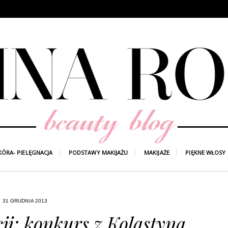
KÓRA- PIELĘGNACJA
PODSTAWY MAKIJAŻU
MAKIJAŻE
PIĘKNE WŁOSY
31 GRUDNIA 2013
ji: konkurs z Kolastyną.