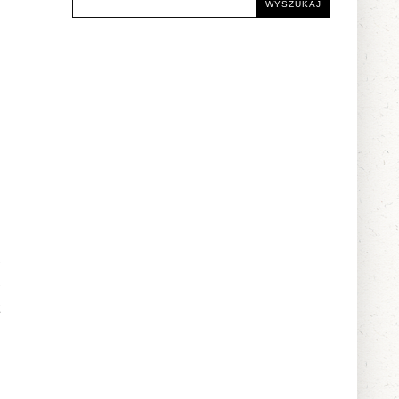
o
o
t