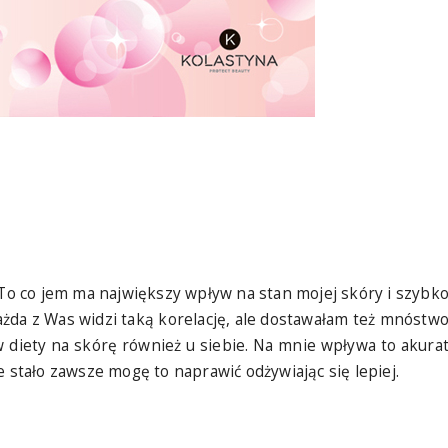
 To co jem ma największy wpływ na stan mojej skóry i szybk
ażda z Was widzi taką korelację, ale dostawałam też mnóstw
 diety na skórę również u siebie. Na mnie wpływa to akura
e stało zawsze mogę to naprawić odżywiając się lepiej.