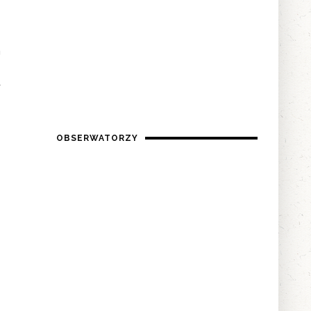
m
,
y
OBSERWATORZY