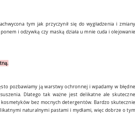
zachwycona tym jak przyczynił się do wygładzenia i zmian
ponem i odżywką czy maską działa u mnie cuda i olejowani
tną.
zęsto pozbawiamy ją warstwy ochronnej i wpadamy w błędn
suszenia. Dlatego tak ważne jest delikatne ale skuteczn
ie kosmetyków bez mocnych detergentów. Bardzo skuteczni
likatnymi naturalnymi pastami i mydłami, więc dobrze o ty