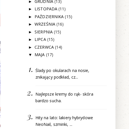
GRUDNIA
(13)
►
LISTOPADA
(11)
►
PAŹDZIERNIKA
(15)
►
WRZEŚNIA
(16)
►
SIERPNIA
(15)
►
LIPCA
(15)
►
CZERWCA
(14)
►
MAJA
(17)
▼
Ślady po okularach na nosie,
znikający podkład, cz...
Najlepsze kremy do rąk- skóra
bardzo sucha.
Hity na lato: lakiery hybrydowe
NeoNail, szminki, ...