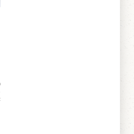
h
m
z