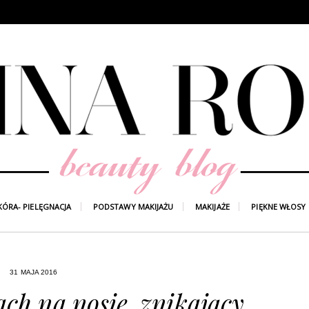
KÓRA- PIELĘGNACJA
PODSTAWY MAKIJAŻU
MAKIJAŻE
PIĘKNE WŁOSY
31 MAJA 2016
ach na nosie, znikający