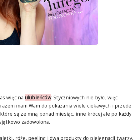
zas więc na
ulubieńców
. Styczniowych nie było, więc
m razem mam Wam do pokazania wiele ciekawych i przede
tóre są ze mną ponad miesiąc, inne krócej ale po każdy
wyjątkowo zadowolona.
aletki, róże, peeling i dwa produkty do pielęgnacji twarzy.