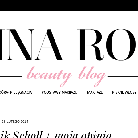
KÓRA- PIELĘGNACJA
PODSTAWY MAKIJAŻU
MAKIJAŻE
PIĘKNE WŁOSY
28 LUTEGO 2014
ik Scholl + moja opinia.