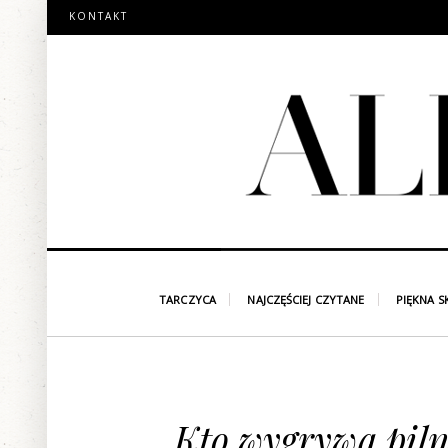
KONTAKT
TARCZYCA
NAJCZĘŚCIEJ CZYTANE
PIĘKNA S
Kto wygrywa piln