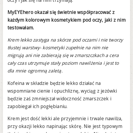
oczy i jak się na nim trzymają.
MyEYEhero okazał się świetnie współpracować z
każdym kolorowym kosmetykiem pod oczy, jaki z nim
testowałam.
Krem lekko zastyga na skórze pod oczami i nie tworzy
tłustej warstwy- kosmetyki zupełnie na nim nie
migrują ani nie zabierają się w zmarszczkach a cera
cały czas utrzymuje stały poziom nawilżenia i jest to
dla mnie ogromną zaletą.
Kofeina w składzie będzie lekko działać na
wspomniane cienie i opuchliznę, wyciąg z jeżówki
będzie zaś zmniejszał widoczność zmarszczek i
zapobiegał ich pogłębianiu.
Krem jest dość lekki ale przyjemnie i trwale nawilża,
przy okazji lekko napinając skórę. Nie jest typowym