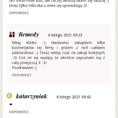
ten micel mnie kusi, ale raczej wiosną-latem się skuszę :)
teraz tylko mleczka u mnie się sprawdzają :D
ODPOWIEDZ
Remedy
6 lutego 2021 09:23
Witaj Alinko :-) Niedawno zakupiłam kilka
kosmetyków tej firmy i jestem z nich całkiem
zadowolona :-) Teraz widzę czas na zakup kolejnych
:-D Coś mi się wydaję że wkrótce zapoznam się z
całą powyższą 3 :-D
Pozdrawiam ;)
ODPOWIEDZ
katarzyniak
6 lutego 2021 09:42
❤
ODPOWIEDZ