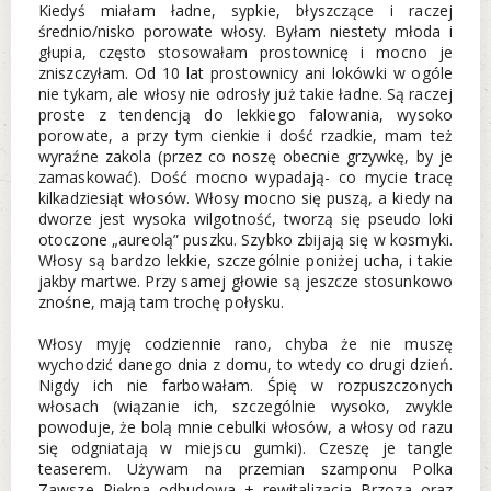
Kiedyś miałam ładne, sypkie, błyszczące i raczej
średnio/nisko porowate włosy. Byłam niestety młoda i
głupia, często stosowałam prostownicę i mocno je
zniszczyłam. Od 10 lat prostownicy ani lokówki w ogóle
nie tykam, ale włosy nie odrosły już takie ładne. Są raczej
proste z tendencją do lekkiego falowania, wysoko
porowate, a przy tym cienkie i dość rzadkie, mam też
wyraźne zakola (przez co noszę obecnie grzywkę, by je
zamaskować). Dość mocno wypadają- co mycie tracę
kilkadziesiąt włosów. Włosy mocno się puszą, a kiedy na
dworze jest wysoka wilgotność, tworzą się pseudo loki
otoczone „aureolą” puszku. Szybko zbijają się w kosmyki.
Włosy są bardzo lekkie, szczególnie poniżej ucha, i takie
jakby martwe. Przy samej głowie są jeszcze stosunkowo
znośne, mają tam trochę połysku.
Włosy myję codziennie rano, chyba że nie muszę
wychodzić danego dnia z domu, to wtedy co drugi dzień.
Nigdy ich nie farbowałam. Śpię w rozpuszczonych
włosach (wiązanie ich, szczególnie wysoko, zwykle
powoduje, że bolą mnie cebulki włosów, a włosy od razu
się odgniatają w miejscu gumki). Czeszę je tangle
teaserem. Używam na przemian szamponu Polka
Zawsze Piękna odbudowa + rewitalizacja Brzoza oraz