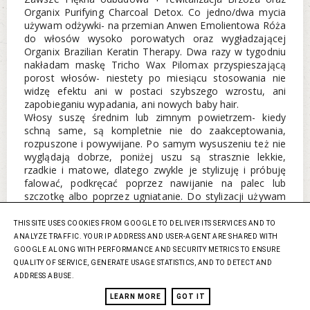
Organix Purifying Charcoal Detox. Co jedno/dwa mycia
używam odżywki- na przemian Anwen Emolientowa Róża
do włosów wysoko porowatych oraz wygładzającej
Organix Brazilian Keratin Therapy. Dwa razy w tygodniu
nakładam maskę Tricho Wax Pilomax przyspieszającą
porost włosów- niestety po miesiącu stosowania nie
widzę efektu ani w postaci szybszego wzrostu, ani
zapobieganiu wypadania, ani nowych baby hair.
Włosy suszę średnim lub zimnym powietrzem- kiedy
schną same, są kompletnie nie do zaakceptowania,
rozpuszone i powywijane. Po samym wysuszeniu też nie
wyglądają dobrze, poniżej uszu są strasznie lekkie,
rzadkie i matowe, dlatego zwykle je stylizuję i próbuję
falować, podkręcać poprzez nawijanie na palec lub
szczotkę albo poprzez ugniatanie. Do stylizacji używam
na przemian jednego z trzech produktów: KMS CurlUp
Wave Foam, KMS CurlUp Control Cream i Sebastian Dark
THIS SITE USES COOKIES FROM GOOGLE TO DELIVER ITS SERVICES AND TO
Oil. Nie jest to nigdy powalający efekt, ale włosy
ANALYZE TRAFFIC. YOUR IP ADDRESS AND USER-AGENT ARE SHARED WITH
przynajmniej nabierają jakiegoś ciężaru i objętości.
GOOGLE ALONG WITH PERFORMANCE AND SECURITY METRICS TO ENSURE
QUALITY OF SERVICE, GENERATE USAGE STATISTICS, AND TO DETECT AND
Proszę Cię bardzo o pomoc! Jak w kilka miesięcy
ADDRESS ABUSE.
mogłabym zregenerować włosy? Czy istnieje sposób na
LEARN MORE
GOT IT
ich zagęszczenie?… I jak mogłabym na co dzień je