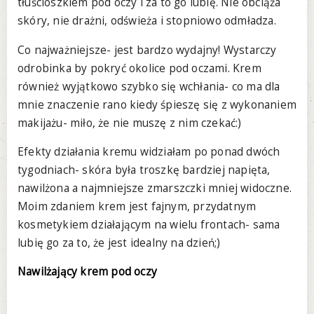
tłuścioszkiem pod oczy i za to go lubię. Nie obciąża
skóry, nie drażni, odświeża i stopniowo odmładza.
Co najważniejsze- jest bardzo wydajny! Wystarczy
odrobinka by pokryć okolice pod oczami. Krem
również wyjątkowo szybko się wchłania- co ma dla
mnie znaczenie rano kiedy śpieszę się z wykonaniem
makijażu- miło, że nie muszę z nim czekać:)
Efekty działania kremu widziałam po ponad dwóch
tygodniach- skóra była troszkę bardziej napięta,
nawilżona a najmniejsze zmarszczki mniej widoczne.
Moim zdaniem krem jest fajnym, przydatnym
kosmetykiem działającym na wielu frontach- sama
lubię go za to, że jest idealny na dzień;)
Nawilżający krem pod oczy