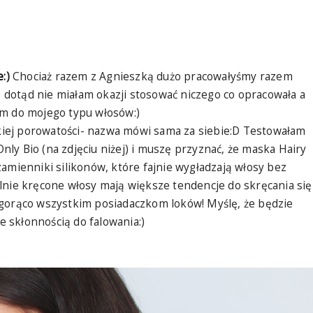
e
:)
Chociaż razem z Agnieszką dużo pracowałyśmy razem
dotąd nie miałam okazji stosować niczego co opracowała a
em do mojego typu włosów:)
iej porowatości- nazwa mówi sama za siebie:D Testowałam
ly Bio (na zdjęciu niżej) i muszę przyznać, że maska Hairy
amienniki silikonów, które fajnie wygładzają włosy bez
lnie kręcone włosy mają większe tendencje do skręcania się
 gorąco wszystkim posiadaczkom loków! Myślę, że będzie
 skłonnością do falowania:)