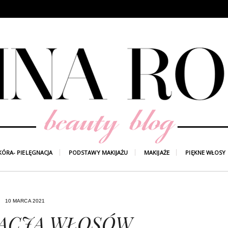
KÓRA- PIELĘGNACJA
PODSTAWY MAKIJAŻU
MAKIJAŻE
PIĘKNE WŁOSY
10 MARCA 2021
NACJA WŁOSÓW