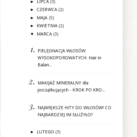
LIPCA
(3)
►
CZERWCA
(2)
►
MAJA
(5)
►
KWIETNIA
(2)
►
MARCA
(3)
▼
PIELĘGNACJA WŁOSÓW
WYSOKOPOROWATYCH: Hair in
Balan...
MAKIJAŻ MINERALNY dla
początkujących - KROK PO KRO...
NAJWIĘKSZE HITY DO WŁOSÓW! CO
NAJBARDZIEJ IM SŁUŻYŁO?
LUTEGO
(3)
►