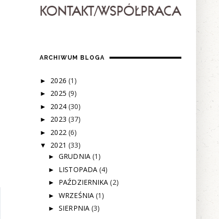
ARCHIWUM BLOGA
2026
(1)
►
2025
(9)
►
2024
(30)
►
2023
(37)
►
2022
(6)
►
2021
(33)
▼
GRUDNIA
(1)
►
LISTOPADA
(4)
►
PAŹDZIERNIKA
(2)
►
WRZEŚNIA
(1)
►
SIERPNIA
(3)
►