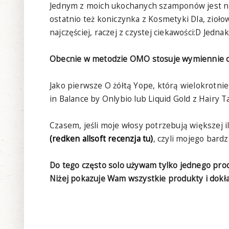
Jednym z moich ukochanych szamponów jest ni
ostatnio też koniczynka z Kosmetyki Dla, zioł
najczęściej, raczej z czystej ciekawości:D Jedn
Obecnie w metodzie OMO stosuje wymiennie o
Jako pierwsze O żółtą Yope, którą wielokrotn
in Balance by Onlybio lub Liquid Gold z Hairy Ta
Czasem, jeśli moje włosy potrzebują większej 
(redken allsoft recenzja tu)
, czyli mojego bard
Do tego często solo używam tylko jednego prod
Niżej pokazuje Wam wszystkie produkty i dokład