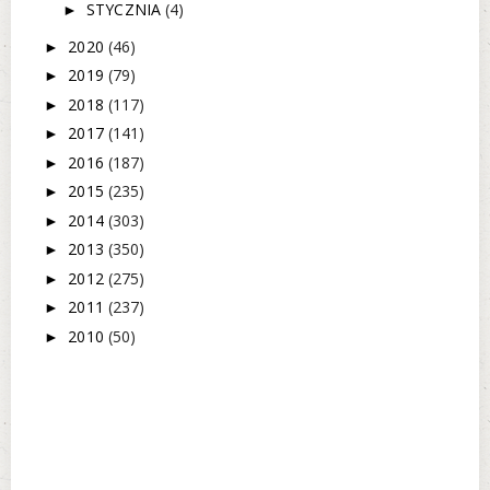
STYCZNIA
(4)
►
2020
(46)
►
2019
(79)
►
2018
(117)
►
2017
(141)
►
2016
(187)
►
2015
(235)
►
2014
(303)
►
2013
(350)
►
2012
(275)
►
2011
(237)
►
2010
(50)
►