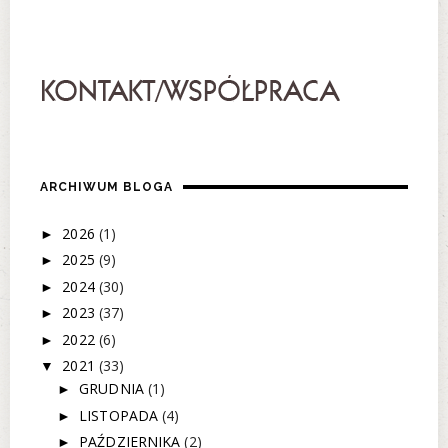
ARCHIWUM BLOGA
2026
(1)
►
2025
(9)
►
2024
(30)
►
2023
(37)
►
2022
(6)
►
2021
(33)
▼
GRUDNIA
(1)
►
LISTOPADA
(4)
►
PAŹDZIERNIKA
(2)
►