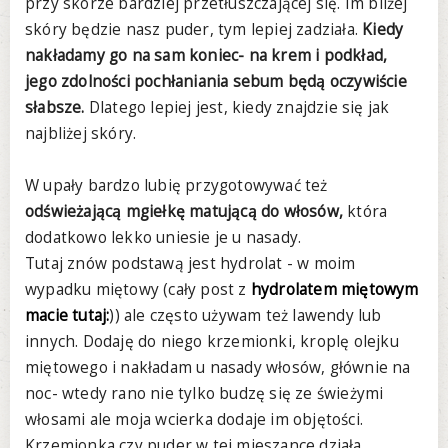
przy skórze bardziej przetłuszczającej się. Im bliżej
skóry będzie nasz puder, tym lepiej zadziała.
Kiedy
nakładamy go na sam koniec- na krem i podkład,
jego zdolności pochłaniania sebum będą oczywiście
słabsze.
Dlatego lepiej jest, kiedy znajdzie się jak
najbliżej skóry.
W upały bardzo lubię przygotowywać też
odświeżającą mgiełkę matującą do włosów,
która
dodatkowo lekko uniesie je u nasady.
Tutaj znów podstawą jest hydrolat - w moim
wypadku miętowy (cały post z
hydrolatem miętowym
macie tutaj:
)) ale często używam też lawendy lub
innych. Dodaję do niego krzemionki, kroplę olejku
miętowego i nakładam u nasady włosów, głównie na
noc- wtedy rano nie tylko budzę się ze świeżymi
włosami ale moja wcierka dodaje im objętości.
Krzemionka czy puder w tej mieszance działa