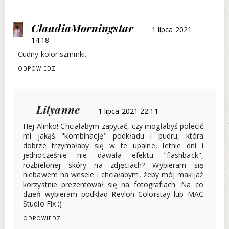
ClaudiaMorningstar
1 lipca 2021
14:18
Cudny kolor szminki.
ODPOWIEDZ
Lilyanne
1 lipca 2021 22:11
Hej Alinko! Chciałabym zapytać, czy mogłabyś polecić
mi jakąś "kombinację" podkładu i pudru, która
dobrze trzymałaby się w te upalne, letnie dni i
jednocześnie nie dawała efektu "flashback",
rozbielonej skóry na zdjęciach? Wybieram się
niebawem na wesele i chciałabym, żeby mój makijaż
korzystnie prezentował się na fotografiach. Na co
dzień wybieram podkład Revlon Colorstay lub MAC
Studio Fix :)
ODPOWIEDZ