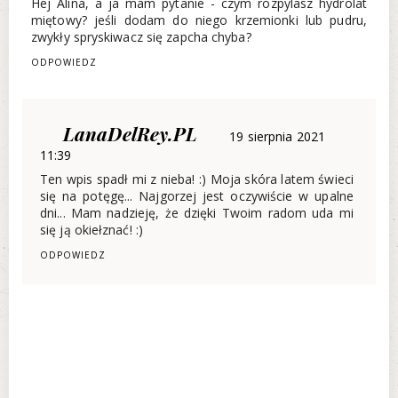
Hej Alina, a ja mam pytanie - czym rozpylasz hydrolat
miętowy? jeśli dodam do niego krzemionki lub pudru,
zwykły spryskiwacz się zapcha chyba?
ODPOWIEDZ
LanaDelRey.PL
19 sierpnia 2021
11:39
Ten wpis spadł mi z nieba! :) Moja skóra latem świeci
się na potęgę... Najgorzej jest oczywiście w upalne
dni... Mam nadzieję, że dzięki Twoim radom uda mi
się ją okiełznać! :)
ODPOWIEDZ