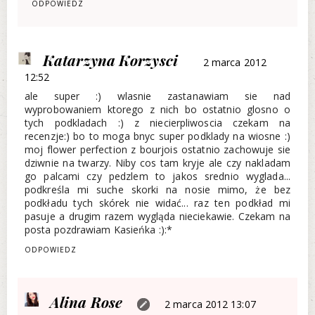
ODPOWIEDZ
Katarzyna Korzysci
2 marca 2012
12:52
ale super :) wlasnie zastanawiam sie nad
wyprobowaniem ktorego z nich bo ostatnio glosno o
tych podkladach :) z niecierpliwoscia czekam na
recenzje:) bo to moga bnyc super podklady na wiosne :)
moj flower perfection z bourjois ostatnio zachowuje sie
dziwnie na twarzy. Niby cos tam kryje ale czy nakladam
go palcami czy pedzlem to jakos srednio wyglada...
podkreśla mi suche skorki na nosie mimo, że bez
podkładu tych skórek nie widać... raz ten podkład mi
pasuje a drugim razem wygląda nieciekawie. Czekam na
posta pozdrawiam Kasieńka :):*
ODPOWIEDZ
Alina Rose
2 marca 2012 13:07