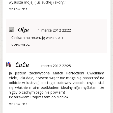
wysusza mojej (już suchej) skóry ;)
ODPOWIEDZ
Olga
1 marca 2012 22:22
Czekam na recenzję wake up :)
ODPOWIEDZ
ŻuŻu
1 marca 2012 22:25
Ja jestem zachwycona Match Perfection! Uwielbiam
efekt, jaki daje, czasem wręcz nie mogę się napatrzeć na
odbicie w lustrze;) do tego cudowny zapach. chyba stal
się właśnie moim podkładem idealnym!(a myślałam, że
nigdy o żadnym tego nie powiem)
Pozdrawiam i zapraszam do siebie=)
ODPOWIEDZ