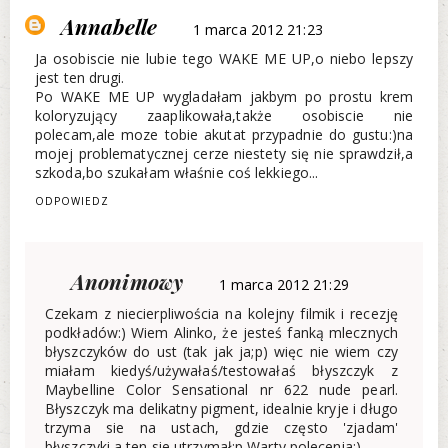
Annabelle
1 marca 2012 21:23
Ja osobiscie nie lubie tego WAKE ME UP,o niebo lepszy
jest ten drugi.
Po WAKE ME UP wygladałam jakbym po prostu krem
koloryzujący zaaplikowała,także osobiscie nie
polecam,ale moze tobie akutat przypadnie do gustu:)na
mojej problematycznej cerze niestety się nie sprawdził,a
szkoda,bo szukałam właśnie coś lekkiego...
ODPOWIEDZ
Anonimowy
1 marca 2012 21:29
Czekam z niecierpliwościa na kolejny filmik i recezję
podkładów:) Wiem Alinko, że jesteś fanką mlecznych
błyszczyków do ust (tak jak ja;p) więc nie wiem czy
miałam kiedyś/używałaś/testowałaś błyszczyk z
Maybelline Color Sensational nr 622 nude pearl.
Błyszczyk ma delikatny pigment, idealnie kryje i długo
trzyma sie na ustach, gdzie często 'zjadam'
błyszczyki a ten sie utrzymał;p Warty polecenia:)