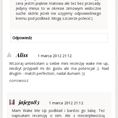
cera jestm pięknie matowa ale tez bez przesady.
Jedyny minus to w okresie zimowym widoczne
suche skórki jeżeli nie użyjemy odpowiedniego
kremu pod podkład. Mogę szczerze polecić:)
Odpowiedz
Aliss
1 marca 2012 21:12
Wczoraj umieściłam u siebie mini recenzję wake me up,
niezbyt przypadł mi do gustu ale ma potencjał ;). Nad
drugim - match perfection, nadal dumam :))
ODPOWIEDZ
jajego83
1 marca 2012 21:12
Mam Wake Me Up podkład i bardzo go lubię. Też
napisałam recenzję o nim. Ale z niecierpliwością