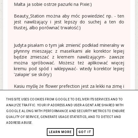
Malta ja sobie ostrze pazurki na Pixie:)
Beauty_Station można aby móc powiedzieć np. - ten
jest nawilżający i jest lepszy do suchej a ten do
tłustej, albo porównać trwałość:)
Judyta pisałam o tym jak zmienić podkład mineralny w
płynnny mieszając z masełkami ale korektor lepiej
będzie zmieszać z kremem nawilżającym- zawsze
można spróbować. Możesz też aplikować więcej
kremu pod spód i wklepywać- wtedy korektor lepiej
'załapie' sie skóry:)
Kasiu myślę że flower prefection jest za lekki na zimę i
zbyt wodnisty- wake me up jest niestety podobny,
lepszy wydaje mi sie match:)
THIS SITE USES COOKIES FROM GOOGLE TO DELIVER ITS SERVICES AND TO
ANALYZE TRAFFIC. YOUR IP ADDRESS AND USER-AGENT ARE SHARED WITH
ODPOWIEDZ
GOOGLE ALONG WITH PERFORMANCE AND SECURITY METRICS TO ENSURE
QUALITY OF SERVICE, GENERATE USAGE STATISTICS, AND TO DETECT AND
ADDRESS ABUSE.
Katarzyna Korzysci
2 marca 2012
LEARN MORE
GOT IT
15:23