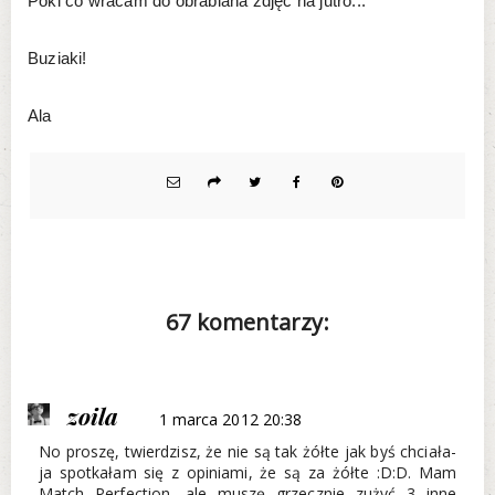
Póki co wracam do obrabiana zdjęć na jutro...
Buziaki!
Ala
67 komentarzy:
zoila
1 marca 2012 20:38
No proszę, twierdzisz, że nie są tak żółte jak byś chciała-
ja spotkałam się z opiniami, że są za żółte :D:D. Mam
Match Perfection, ale muszę grzecznie zużyć 3 inne