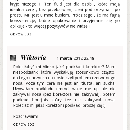
kryje niczego !!! Ten fluid jest dla osób , które mają
idealną cerę , bez przebarwień, cieni pod oczyma - po
prostu MP jest u mnie bublem. Prócz tego , że ma fajną
konsystencje, ładne opakowanie i przyjemnie się go
aplikuje - to więcej pozytywów nie widzę !
ODPOWIEDZ
Wiktoria
1 marca 2012 22:48
Poleciłabyś mi Alinko jakiś podkład i korektor? Mam
niespodzianki które wyskakują stosunkowo często,
do tego naczynka na nosie czyli problem czerwonego
nosa. Poza tym cera nie jest ani tłusta, ani sucha.
Używałam podkładu rimmel wake me up ale nie
zakrywał nosa (bez korektora nie zakrywał), potem
podkład bourjois który też nie zakrywał nosa.
Polecisz mi jakiś korektor i podkład, proszę cię :)
Pozdrawiam!
ODPOWIEDZ