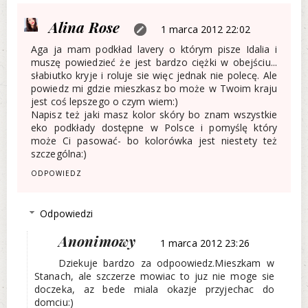
Alina Rose
1 marca 2012 22:02
Aga ja mam podkład lavery o którym pisze Idalia i
muszę powiedzieć że jest bardzo ciężki w obejściu...
słabiutko kryje i roluje sie więc jednak nie polecę. Ale
powiedz mi gdzie mieszkasz bo może w Twoim kraju
jest coś lepszego o czym wiem:)
Napisz też jaki masz kolor skóry bo znam wszystkie
eko podkłady dostępne w Polsce i pomyślę który
może Ci pasować- bo kolorówka jest niestety też
szczególna:)
ODPOWIEDZ
Odpowiedzi
Anonimowy
1 marca 2012 23:26
Dziekuje bardzo za odpoowiedz.Mieszkam w
Stanach, ale szczerze mowiac to juz nie moge sie
doczeka, az bede miala okazje przyjechac do
domciu:)