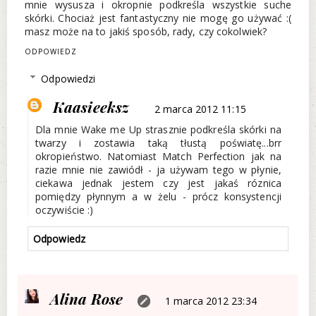
mnie wysusza i okropnie podkreśla wszystkie suche
skórki. Chociaż jest fantastyczny nie mogę go używać :(
masz może na to jakiś sposób, rady, czy cokolwiek?
ODPOWIEDZ
Odpowiedzi
Kaasieeksz
2 marca 2012 11:15
Dla mnie Wake me Up strasznie podkreśla skórki na
twarzy i zostawia taką tłustą poświatę...brr
okropieństwo. Natomiast Match Perfection jak na
razie mnie nie zawiódł - ja używam tego w płynie,
ciekawa jednak jestem czy jest jakaś róznica
pomiędzy płynnym a w żelu - prócz konsystencji
oczywiście :)
Odpowiedz
Alina Rose
1 marca 2012 23:34