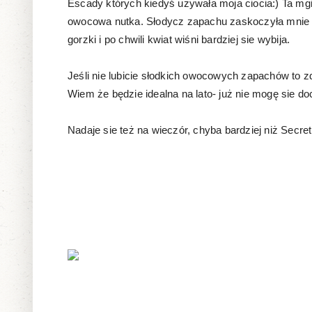
Escady których kiedyś używała moja ciocia:) Ta mgi
owocowa nutka. Słodycz zapachu zaskoczyła mnie na
gorzki i po chwili kwiat wiśni bardziej sie wybija.
Jeśli nie lubicie słodkich owocowych zapachów to 
Wiem że będzie idealna na lato- już nie mogę sie d
Nadaje sie też na wieczór, chyba bardziej niż Secre