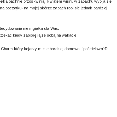
ełka pachnie brzoskwinią i kwiatem wiśni, w zapachu wybija sie
 początku- na mojej skórze zapach robi sie jednak bardziej
zdecydowanie nie mgiełka dla Was.
oczekać kiedy zabiorę ją ze sobą na wakacje.
t Charm który kojarzy mi sie bardziej domowo i 'pościelowo':D