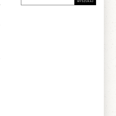
e
-
-