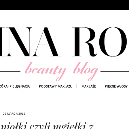
KÓRA- PIELĘGNACJA
PODSTAWY MAKIJAŻU
MAKIJAŻE
PIĘKNE WŁOSY
25 MARCA 2012
niołki czyli mgiełki z