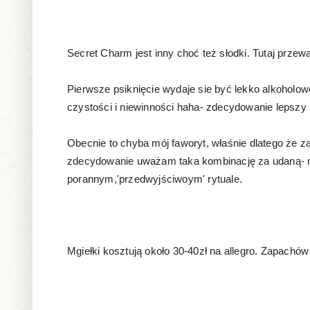
Secret Charm jest inny choć też słodki. Tutaj przew
Pierwsze psiknięcie wydaje sie być lekko alkoholow
czystości i niewinności haha- zdecydowanie lepszy n
Obecnie to chyba mój faworyt, właśnie dlatego że zap
zdecydowanie uważam taka kombinację za udaną- no
porannym,'przedwyjściwoym' rytuale.
Mgiełki kosztują około 30-40zł na allegro. Zapach