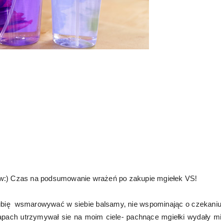
ów:) Czas na podsumowanie wrażeń po zakupie mgiełek VS!
o lubię wsmarowywać w siebie balsamy, nie wspominając o czekani
apach utrzymywał sie na moim ciele- pachnące mgiełki wydały m