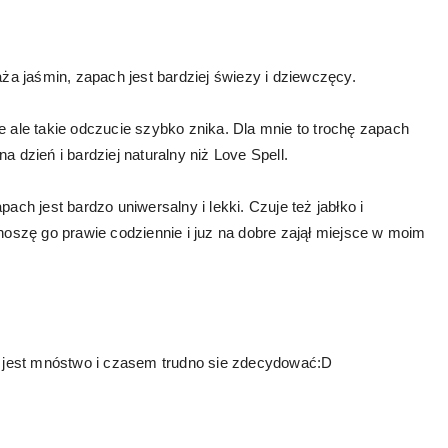
aża jaśmin, zapach jest bardziej świezy i dziewczęcy.
e ale takie odczucie szybko znika. Dla mnie to trochę zapach
a dzień i bardziej naturalny niż Love Spell.
ach jest bardzo uniwersalny i lekki. Czuje też jabłko i
szę go prawie codziennie i juz na dobre zajął miejsce w moim
ów jest mnóstwo i czasem trudno sie zdecydować:D