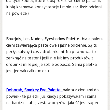
dla tych kobiet, które lubią rozcierać cienie palcami,
lubią kremowe konsystencje i mniejszą ilość odcieni
na powiece;)
Bourjois, Les Nudes, Eyeshadow Palette
- biała paleta
cieni zawierająca pastelowe i jasne odcienie. Są tu
perły, satyny i coś z drobinkami. Na pewno warto
zerknąć na tester i jeśli nie lubimy produktów z
drobinkami lepiej je sobie odpuścić. Sama paletka
jest jednak całkiem ok:)
Deborah, Smokey Eye Palette
,
paleta z cieniami do
powiek- te paletki już kiedyś pokazywałam i sama
najbardziej lubię zestaw brązów- jakość jest super!