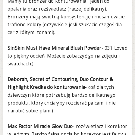
Mamy tu bronzer do konturowania i jeden do
opalania oraz rozświetlacz (raczej delikatny).
Bronzery mają świetną konsystencję i niesamowicie
trafione kolory (oczywiście jeśli szukacie czegoś dla
cer z żółtymi tonami).
SinSkin Must Have Mineral Blush Powder-
031 Loved
to piękny odcień! Możecie zobaczyć go na zdjęciu i
swatchach:)
Deborah, Secret of Contouring, Duo Contour &
Highlight Kredka do konturowania
- coś dla tych
dziewczyn które potrzebują bardzo delikatnego
produktu, który chciałyby rozcierać palcami i nie
narobić sobie plam:)
Max Factor Miracle Glow Duo
- rozświetlacz i korektor
w jednym. Bardzo fajna opcja bo korektor jest fajny a