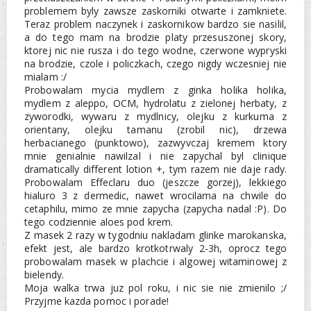
problemem byly zawsze zaskorniki otwarte i zamkniete.
Teraz problem naczynek i zaskornikow bardzo sie nasilil,
a do tego mam na brodzie platy przesuszonej skory,
ktorej nic nie rusza i do tego wodne, czerwone wypryski
na brodzie, czole i policzkach, czego nigdy wczesniej nie
mialam :/
Probowalam mycia mydlem z ginka holika holika,
mydlem z aleppo, OCM, hydrolatu z zielonej herbaty, z
zyworodki, wywaru z mydlnicy, olejku z kurkuma z
orientany, olejku tamanu (zrobil nic), drzewa
herbacianego (punktowo), zazwyvczaj kremem ktory
mnie genialnie nawilzal i nie zapychal byl clinique
dramatically different lotion +, tym razem nie daje rady.
Probowalam Effeclaru duo (jeszcze gorzej), lekkiego
hialuro 3 z dermedic, nawet wrocilama na chwile do
cetaphilu, mimo ze mnie zapycha (zapycha nadal :P). Do
tego codziennie aloes pod krem.
Z masek 2 razy w tygodniu nakladam glinke marokanska,
efekt jest, ale bardzo krotkotrwaly 2-3h, oprocz tego
probowalam masek w plachcie i algowej witaminowej z
bielendy.
Moja walka trwa juz pol roku, i nic sie nie zmienilo ;/
Przyjme kazda pomoc i porade!