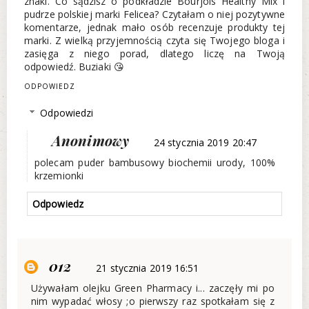
znaki. Co sądzisz o podkładzie Bourjois Healthy Mix i
pudrze polskiej marki Felicea? Czytałam o niej pozytywne
komentarze, jednak mało osób recenzuje produkty tej
marki. Z wielką przyjemnością czyta się Twojego bloga i
zasięga z niego porad, dlatego liczę na Twoją
odpowiedź. Buziaki 😘
ODPOWIEDZ
Odpowiedzi
Anonimowy
24 stycznia 2019 20:47
polecam puder bambusowy biochemii urody, 100%
krzemionki
Odpowiedz
012
21 stycznia 2019 16:51
Używałam olejku Green Pharmacy i... zaczęły mi po
nim wypadać włosy ;o pierwszy raz spotkałam się z