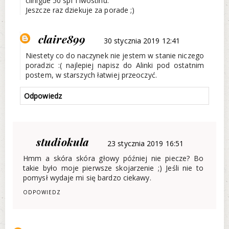
clinigue 50 spf i iwostinu.
Jeszcze raz dziekuje za porade ;)
claire899
30 stycznia 2019 12:41
Niestety co do naczynek nie jestem w stanie niczego
poradzic :( najlepiej napisz do Alinki pod ostatnim
postem, w starszych łatwiej przeoczyć.
Odpowiedz
studiokula
23 stycznia 2019 16:51
Hmm a skóra skóra głowy później nie piecze? Bo
takie było moje pierwsze skojarzenie ;) Jeśli nie to
pomysł wydaje mi się bardzo ciekawy.
ODPOWIEDZ