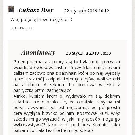
Łukasz Bier
22 stycznia 2019 10:12
W tę pogodę może rozgrzac :D
ODPOWIEDZ
Anonimowy
23 stycznia 2019 08:33
Green pharmacy z papryczką to była moja pierwsza
wcierka do włosów, chyba z 5 czy 6 lat temu, i byłam
calkiem zadowolona z babyhair, które po niej wyrosły
:) ale teraz mój skalp nie toleruje olejów, woli wcierki
na alkoholu. A szkoda, bo domowa wcierka z
papryczką brzmi zachęcająco.
Alinko, kupiłam krem o, wydawalo mi się, dobrym
składzie, ale okazało się, że okrutnie zapycha mi
pory... Uzywanie go jest męczarnią, bo po prostu
cera wygląda brzydko po nim. Kosztował 40zł, więc
szkoda mi go wyrzucić. W jaki inny sposób mogę go
wykorzystywać? Jako krem pod oczy średnio, jako
balsam do ciała też troche mi go szkods