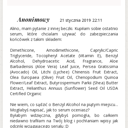
Anonimowy
21 stycznia 2019 22:11
Alino, mam pytanie z innej beczki. Kupiłam sobie ostatnio
serum, które chcialam używać do zabezpieczania
końcówek z takim składem:
Dimethicone, Amodimethicone, Caprylic/Capric
Triglyceride, Tocopheryl Acetate (Vitamin E), Benzyl
Alcohol, Dehydroacetic Acid, Fragrance, Aloe
Barbadensis (Aloe Vera) Leaf Juice, Persea Gratissima
(Avocado) Oil, Litchi (Lychee) Chinensis Fruit Extract,
Olea Europaea (Olive) Fruit Oil, Chenopodium Quinoa
Flower/Leaf Extract, Butyrospermum Parkii (Shea) Butter
Extract, Helianthus Annuus (Sunflower) Seed Oil USDA
Certified Organic
Nie wiem, co sądzić o Benzyl Alcohol na piątym miejscu...
Mogłabyś napisać, jak to serum oceniasz?
Byłabym wdzięczna, gdybyś pomogła, bo całkiem
niedawno trafiłam na Twój blog i pochłaniam wpisy jak
odcinki wciągajacego serialu :D