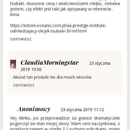
tsubaki, skuszona ceną i właściwościami olejku.. ciekawa
jestem, czy efekt jest taki jak opisywany w internecie..
ilona
https://estore.oceanic.com.pl/aa-prestige-institute-
odmladzajacy-olejek-tsubaki-30-ml.html
ODPOWIEDZ
ClaudiaMorningstar
23 stycznia
2019 10:56
Akurat tan produkt nie dla moich włosów.
ODPOWIEDZ
Anonimowy
23 stycznia 2019 11:12
Hej Alinko, po przeprowadzce za granice dramatycznie
pogorszyl sie stan mojej skory. Mam cere naczynkowa, z
przetluszczaniem w strefie T i suchymi policzkami, moim