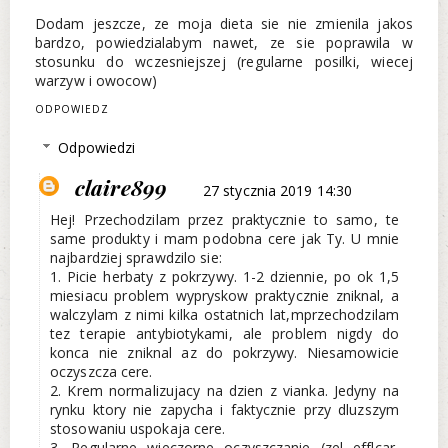
Dodam jeszcze, ze moja dieta sie nie zmienila jakos
bardzo, powiedzialabym nawet, ze sie poprawila w
stosunku do wczesniejszej (regularne posilki, wiecej
warzyw i owocow)
ODPOWIEDZ
Odpowiedzi
claire899
27 stycznia 2019 14:30
Hej! Przechodzilam przez praktycznie to samo, te
same produkty i mam podobna cere jak Ty. U mnie
najbardziej sprawdzilo sie:
1. Picie herbaty z pokrzywy. 1-2 dziennie, po ok 1,5
miesiacu problem wypryskow praktycznie zniknal, a
walczylam z nimi kilka ostatnich lat,mprzechodzilam
tez terapie antybiotykami, ale problem nigdy do
konca nie zniknal az do pokrzywy. Niesamowicie
oczyszcza cere.
2. Krem normalizujacy na dzien z vianka. Jedyny na
rynku ktory nie zapycha i faktycznie przy dluzszym
stosowaniu uspokaja cere.
3. Regularne wieczorne oczyszczanie (zel efflcar,