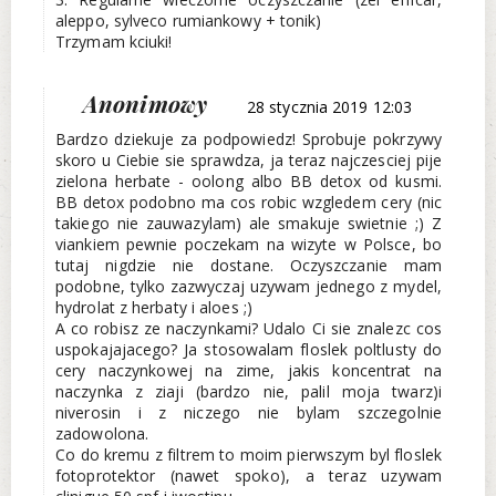
aleppo, sylveco rumiankowy + tonik)
Trzymam kciuki!
Anonimowy
28 stycznia 2019 12:03
Bardzo dziekuje za podpowiedz! Sprobuje pokrzywy
skoro u Ciebie sie sprawdza, ja teraz najczesciej pije
zielona herbate - oolong albo BB detox od kusmi.
BB detox podobno ma cos robic wzgledem cery (nic
takiego nie zauwazylam) ale smakuje swietnie ;) Z
viankiem pewnie poczekam na wizyte w Polsce, bo
tutaj nigdzie nie dostane. Oczyszczanie mam
podobne, tylko zazwyczaj uzywam jednego z mydel,
hydrolat z herbaty i aloes ;)
A co robisz ze naczynkami? Udalo Ci sie znalezc cos
uspokajajacego? Ja stosowalam floslek poltlusty do
cery naczynkowej na zime, jakis koncentrat na
naczynka z ziaji (bardzo nie, palil moja twarz)i
niverosin i z niczego nie bylam szczegolnie
zadowolona.
Co do kremu z filtrem to moim pierwszym byl floslek
fotoprotektor (nawet spoko), a teraz uzywam