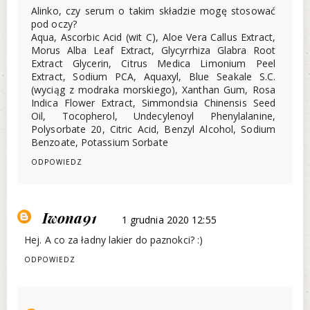
Alinko, czy serum o takim składzie mogę stosować
pod oczy?
Aqua, Ascorbic Acid (wit C), Aloe Vera Callus Extract,
Morus Alba Leaf Extract, Glycyrrhiza Glabra Root
Extract Glycerin, Citrus Medica Limonium Peel
Extract, Sodium PCA, Aquaxyl, Blue Seakale S.C.
(wyciąg z modraka morskiego), Xanthan Gum, Rosa
Indica Flower Extract, Simmondsia Chinensis Seed
Oil, Tocopherol, Undecylenoyl Phenylalanine,
Polysorbate 20, Citric Acid, Benzyl Alcohol, Sodium
Benzoate, Potassium Sorbate
ODPOWIEDZ
Iwona91
1 grudnia 2020 12:55
Hej. A co za ładny lakier do paznokci? :)
ODPOWIEDZ