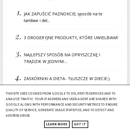
JAK ZAPUŚCIĆ PAZNOKCIE; sposób na te
łamliwe i del...
3 DROGERYJNE PRODUKTY, KTÓRE UWIELBIAM!
NAJLEPSZY SPOSÓB NA OPRYSZCZKĘ I
TRĄDZIK W JEDNYM:...
ZASKÓRNIKI A DIETA- TŁUSZCZE W DIECIE:)
PAŹDZIERNIKA
(3)
THIS SITE USES COOKIES FROM GOOGLE TO DELIVER ITS SERVICES AND TO
►
ANALYZE TRAFFIC. YOUR IP ADDRESS AND USER-AGENT ARE SHARED WITH
WRZEŚNIA
(3)
►
GOOGLE ALONG WITH PERFORMANCE AND SECURITY METRICS TO ENSURE
SIERPNIA
(4)
►
QUALITY OF SERVICE, GENERATE USAGE STATISTICS, AND TO DETECT AND
ADDRESS ABUSE.
LIPCA
(6)
►
CZERWCA
(2)
LEARN MORE
GOT IT
►