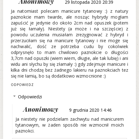
Anonimowy
29 listopada 2020 20:39
Ja natomiast polecam manicure tytanowy :) z natury
paznokcie mam twarde, ale nosząc hybrydy mogłam
zapuścić je jedynie do około 2cm nad opuszek (potem
już się łamały). Niestety (a może i na szczęście) z
powodu uczulenia musiałam zrezygnować z hybryd i
przerzuciłam się na manicure tytanowy i nie moge się
nachwalić, dość ze potrzeba cudu by cokolwiek
odprysnęło to mam chwilowo paznokcie o długości
3,7cm nad opuszki (wiem wiem, długie, ale tak lubię) i ani
widu ani słychu by się złamały :) gdy zdejmuje manicure i
kilka dni chodzę bez żadnego lakieru na paznokciach tez
się nie łamią, bo są dodatkowo wzmocnione :)
ODPOWIEDZ
Odpowiedzi
Anonimowy
9 grudnia 2020 14:46
Ja niestety nie podzielam zachwytu nad manicurem
tytanowym, w żaden sposób nie wzmocnił moich
paznokci.