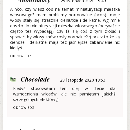
29 listopada 2020 19:49
Alinko, czy wiesz cos na temat miniaturyzacji mieszka
włosowego? mam problemy hormonalne (pcos)- moje
włosy stały się strasznie cieniutkie i delikatne, wg mnie
doszło do miniaturyzacji mieszka włosowego (oczywiście
często tez wypadają) Czy fa się coś z tym zrobić i
sprawić, by włosy znów rosły normalne? :( przez to że są
cieńsze i delikatne maja tez jaśniejsze zabarwienie niż
kiedyś..
ODPOWIEDZ
Chocolade
29 listopada 2020 19:53
Kiedyś stosowałam ten olej w diecie dla
wzmocnienia włosów, ale nie pamiętam jakichś
szczególnych efektów ;)
ODPOWIEDZ