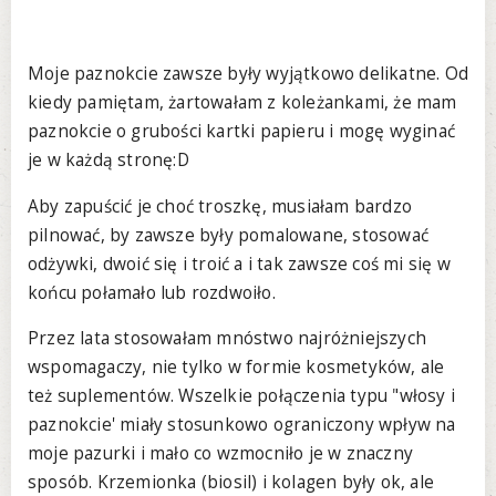
Moje paznokcie zawsze były wyjątkowo delikatne. Od
kiedy pamiętam, żartowałam z koleżankami, że mam
paznokcie o grubości kartki papieru i mogę wyginać
je w każdą stronę:D
Aby zapuścić je choć troszkę, musiałam bardzo
pilnować, by zawsze były pomalowane, stosować
odżywki, dwoić się i troić a i tak zawsze coś mi się w
końcu połamało lub rozdwoiło.
Przez lata stosowałam mnóstwo najróżniejszych
wspomagaczy, nie tylko w formie kosmetyków, ale
też suplementów. Wszelkie połączenia typu "włosy i
paznokcie' miały stosunkowo ograniczony wpływ na
moje pazurki i mało co wzmocniło je w znaczny
sposób. Krzemionka (biosil) i kolagen były ok, ale