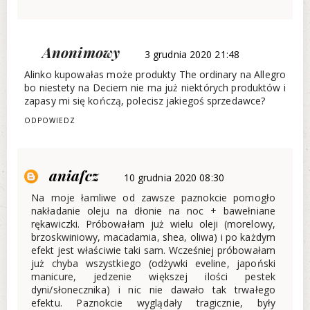
Anonimowy
3 grudnia 2020 21:48
Alinko kupowałas może produkty The ordinary na Allegro
bo niestety na Deciem nie ma już niektórych produktów i
zapasy mi się kończą, polecisz jakiegoś sprzedawce?
ODPOWIEDZ
aniafcz
10 grudnia 2020 08:30
Na moje łamliwe od zawsze paznokcie pomogło
nakładanie oleju na dłonie na noc + bawełniane
rękawiczki. Próbowałam już wielu oleji (morelowy,
brzoskwiniowy, macadamia, shea, oliwa) i po każdym
efekt jest właściwie taki sam. Wcześniej próbowałam
już chyba wszystkiego (odżywki eveline, japoński
manicure, jedzenie większej ilości pestek
dyni/słonecznika) i nic nie dawało tak trwałego
efektu. Paznokcie wyglądały tragicznie, były