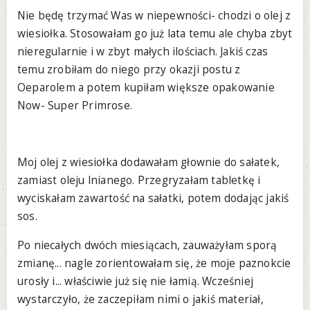
Nie będę trzymać Was w niepewności- chodzi o olej z
wiesiołka. Stosowałam go już lata temu ale chyba zbyt
nieregularnie i w zbyt małych ilościach. Jakiś czas
temu zrobiłam do niego przy okazji postu z
Oeparolem a potem kupiłam większe opakowanie
Now- Super Primrose.
Moj olej z wiesiołka dodawałam głownie do sałatek,
zamiast oleju lnianego. Przegryzałam tabletkę i
wyciskałam zawartość na sałatki, potem dodając jakiś
sos.
Po niecałych dwóch miesiącach, zauważyłam sporą
zmianę... nagle zorientowałam się, że moje paznokcie
urosły i... właściwie już się nie łamią. Wcześniej
wystarczyło, że zaczepiłam nimi o jakiś materiał,