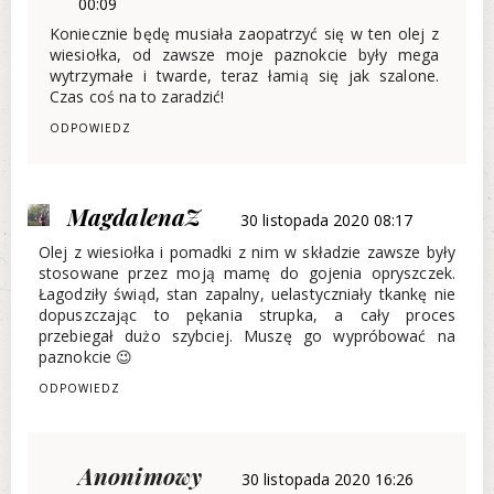
00:09
Koniecznie będę musiała zaopatrzyć się w ten olej z
wiesiołka, od zawsze moje paznokcie były mega
wytrzymałe i twarde, teraz łamią się jak szalone.
Czas coś na to zaradzić!
ODPOWIEDZ
MagdalenaZ
30 listopada 2020 08:17
Olej z wiesiołka i pomadki z nim w składzie zawsze były
stosowane przez moją mamę do gojenia opryszczek.
Łagodziły świąd, stan zapalny, uelastyczniały tkankę nie
dopuszczając to pękania strupka, a cały proces
przebiegał dużo szybciej. Muszę go wypróbować na
paznokcie 😉
ODPOWIEDZ
Anonimowy
30 listopada 2020 16:26