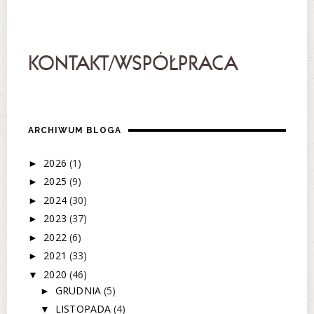
ARCHIWUM BLOGA
2026
(1)
►
2025
(9)
►
2024
(30)
►
2023
(37)
►
2022
(6)
►
2021
(33)
►
2020
(46)
▼
GRUDNIA
(5)
►
LISTOPADA
(4)
▼