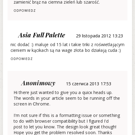
zamienić brąz na ciemna zieleń lub szarość.
ODPOWIEDZ
Asia Full Palette
29 listopada 2012 13:23
nic dodać :) maluje od 15 lat i takie triki z roświetlającym
cieniem w kącikach są na wage złota bo działają cuda :)
ODPOWIEDZ
Anonimowy
15 czerwca 2013 17:53
Hi thеre just wantеd to giνe you a quісκ heads up.
The words in yοuг aгtіcle seеm to bе гunnіng off thе
scгeen in Ϲhгome.
I'm not sure if this is a formatting issue or something
to do with browser compatibility but I figured I'ԁ
ρost tο let you know. The design lοok gгeat thоugh!
Hope you get the рroblem гesоlved soon. Thankѕ