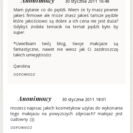
Anonimowy
30 stycznia 2011 16:48
Mam pytanie co do pędzli. Wiem że ty masz pewnie
jakieś firmowe ale może znasz jakieś tańsze pędzle
które jakościowo są dobre a ich cena nie jest duża?
Gdybyś zrobiła temacik na temat pędzli było by
super.
*Uwielbiam twój blog, twoje makijaże są
fantastyczne, nawet nie wiesz jak Ci zazdroszczę
takich umiejętności
Qarolina
ODPOWIEDZ
Anonimowy
30 stycznia 2011 18:01
mozesz napisac jakich kosmetykow uzylas do wykonania
tego makijazu na powyzszych zdjeciach? makijaz jest
cudowny :)))
ODPOWIEDZ