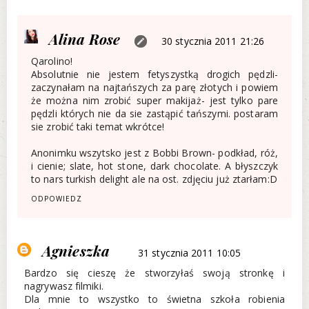
Alina Rose
30 stycznia 2011 21:26
Qarolino!
Absolutnie nie jestem fetyszystką drogich pędzli-
zaczynałam na najtańszych za parę złotych i powiem
że można nim zrobić super makijaż- jest tylko pare
pędzli których nie da sie zastąpić tańszymi. postaram
sie zrobić taki temat wkrótce!
Anonimku wszytsko jest z Bobbi Brown- podkład, róż,
i cienie; slate, hot stone, dark chocolate. A błyszczyk
to nars turkish delight ale na ost. zdjęciu już ztarłam:D
ODPOWIEDZ
Agnieszka
31 stycznia 2011 10:05
Bardzo się cieszę że stworzyłaś swoją stronkę i
nagrywasz filmiki.
Dla mnie to wszystko to świetna szkoła robienia