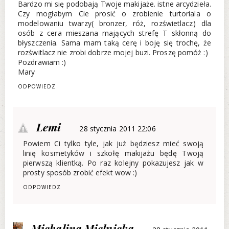
Bardzo mi się podobają Twoje makijaże. istne arcydzieła.
Czy mogłabym Cie prosić o zrobienie turtoriala o
modelowaniu twarzy( bronzer, róż, rozświetlacz) dla
osób z cera mieszana mających strefę T skłonną do
błyszczenia. Sama mam taką cerę i boję się trochę, że
rozświtlacz nie zrobi dobrze mojej buzi. Proszę pomóż :)
Pozdrawiam :)
Mary
ODPOWIEDZ
Lemi
28 stycznia 2011 22:06
Powiem Ci tylko tyle, jak już będziesz mieć swoją
linię kosmetyków i szkołę makijażu będę Twoją
pierwszą klientką. Po raz kolejny pokazujesz jak w
prosty sposób zrobić efekt wow :)
ODPOWIEDZ
Michalina Mielnicka