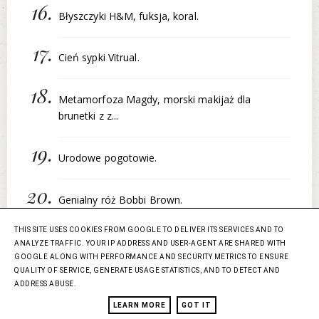
Błyszczyki H&M, fuksja, koral.
Cień sypki Vitrual.
Metamorfoza Magdy, morski makijaż dla
brunetki z z...
Urodowe pogotowie.
Genialny róż Bobbi Brown.
THIS SITE USES COOKIES FROM GOOGLE TO DELIVER ITS SERVICES AND TO
Makijaż: mat i błysk.
ANALYZE TRAFFIC. YOUR IP ADDRESS AND USER-AGENT ARE SHARED WITH
GOOGLE ALONG WITH PERFORMANCE AND SECURITY METRICS TO ENSURE
QUALITY OF SERVICE, GENERATE USAGE STATISTICS, AND TO DETECT AND
Giweaway.
ADDRESS ABUSE.
LEARN MORE
GOT IT