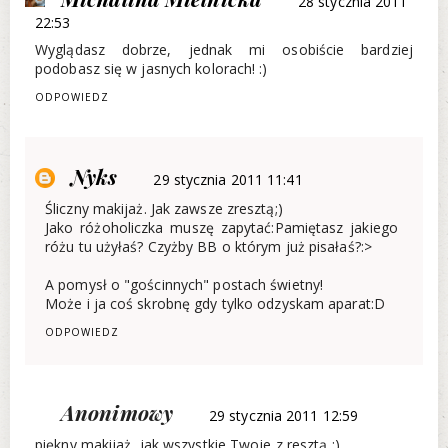
28 stycznia 2011
22:53
Wyglądasz dobrze, jednak mi osobiście bardziej
podobasz się w jasnych kolorach! :)
ODPOWIEDZ
Nyks
29 stycznia 2011 11:41
Śliczny makijaż. Jak zawsze zresztą;)
Jako różoholiczka muszę zapytać:Pamiętasz jakiego
różu tu użyłaś? Czyżby BB o którym już pisałaś?:>
A pomysł o "gościnnych" postach świetny!
Może i ja coś skrobnę gdy tylko odzyskam aparat:D
ODPOWIEDZ
Anonimowy
29 stycznia 2011 12:59
piękny makijaż, jak wszystkie Twoje z resztą :)