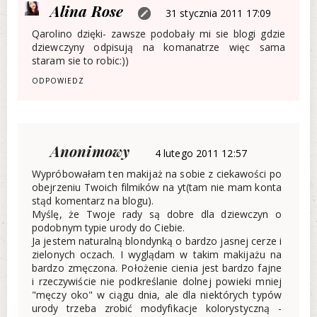
Alina Rose
31 stycznia 2011 17:09
Qarolino dzięki- zawsze podobały mi sie blogi gdzie
dziewczyny odpisują na komanatrze więc sama
staram sie to robic:))
ODPOWIEDZ
Anonimowy
4 lutego 2011 12:57
Wypróbowałam ten makijaż na sobie z ciekawości po
obejrzeniu Twoich filmików na yt(tam nie mam konta
stąd komentarz na blogu).
Myślę, że Twoje rady są dobre dla dziewczyn o
podobnym typie urody do Ciebie.
Ja jestem naturalną blondynką o bardzo jasnej cerze i
zielonych oczach. I wyglądam w takim makijażu na
bardzo zmęczona. Położenie cienia jest bardzo fajne
i rzeczywiście nie podkreślanie dolnej powieki mniej
"męczy oko" w ciągu dnia, ale dla niektórych typów
urody trzeba zrobić modyfikacje kolorystyczną -