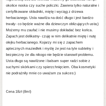
okolice noska czy suche policzki. Zawiera tylko naturalne i
certyfikowane składniki, miętę i wyciąg z drzewa
herbacianego. Usta nawilża na dość długo i jest bardzo
trwały- co będzie ważne dla dziewczyn oblizujących usta;)
Możemy mu zaufać i nie musimy dokładać bez końca.
Zapach jest delikatny- czuję w nim delikatnie miętę i nutę
olejku herbacianego. Kojarzy mi się z zapachem
aptecznych maziedłek i myślę że jest na tyle subtelny i
bezpieczny że dla nikogo nie będzie stanowił problemu.
Usta długo są nawilżone i balsam super radzi sobie z
suchymi skórkami czy spierzchnięciem. Oba kosmetyki
nie podrażniły mnie co uważam za sukces:)
Cena 18zł (8ml)