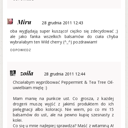
Miru
28 grudnia 2011 12:43
oba wyglądają super kusząco! ciężko się zdecydować ;)
ale jako fanka wszelkich balsamów do ciała chyba
wybrałabym ten Wild cherry (^_^) pozdrawiam!
ODPOWIEDZ
zoila
28 grudnia 2011 12:44
Chciałabym wypróbować Peppermint & Tea Tree Oil-
uwielbiam miętę :)
Mam manię na punkcie ust. Co grosza, z każdej
drogerii muszę wyjść z jakimś produktem do ich
pielęgnacji albo koloracji. Nie wiem, po co mi 15
balsamów do ust, ale na pewno kupię szesnasty z
kolei.
Co się u mnie najlepiej sprawdza? Maść z witaminą A!