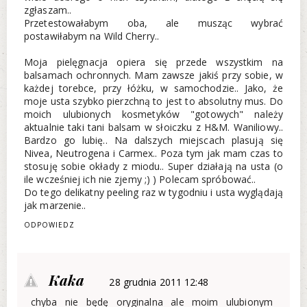
zgłaszam..
Przetestowałabym oba, ale musząc wybrać
postawiłabym na Wild Cherry..
Moja pielęgnacja opiera się przede wszystkim na
balsamach ochronnych. Mam zawsze jakiś przy sobie, w
każdej torebce, przy łóżku, w samochodzie.. Jako, że
moje usta szybko pierzchną to jest to absolutny mus. Do
moich ulubionych kosmetyków "gotowych" należy
aktualnie taki tani balsam w słoiczku z H&M. Waniliowy..
Bardzo go lubię.. Na dalszych miejscach plasują się
Nivea, Neutrogena i Carmex.. Poza tym jak mam czas to
stosuję sobie okłady z miodu.. Super działają na usta (o
ile wcześniej ich nie zjemy ;) ) Polecam spróbować..
Do tego delikatny peeling raz w tygodniu i usta wyglądają
jak marzenie..
ODPOWIEDZ
Kaka
28 grudnia 2011 12:48
chyba nie będę oryginalna ale moim ulubionym