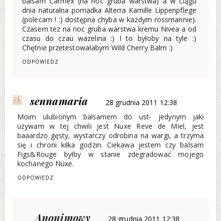
balsam Carmex (na noc gruba warstwa) a w ciągu
dnia naturalna pomadka Alterra Kamille Lippenpflege
(polecam ! :) dostępna chyba w każdym rossmannie).
Czasem tez na noc gruba warstwa kremu Nivea a od
czasu do czau wazelina :) I to byłoby na tyle :)
Chętnie przetestowałabym Wild Cherry Balm :)
ODPOWIEDZ
sennamaria
28 grudnia 2011 12:38
Moim ulubionym balsamem do ust- jedynym jaki
używam w tej chwili jest Nuxe Reve de Miel, jest
baaardzo gęsty, wystarczy odrobina na wargi, a trzyma
się i chroni kilka godzin. Ciekawa jestem czy balsam
Figs&Rouge byłby w stanie zdegradować mojego
kochanego Nuxe.
ODPOWIEDZ
Anonimowy
28 grudnia 2011 12:38