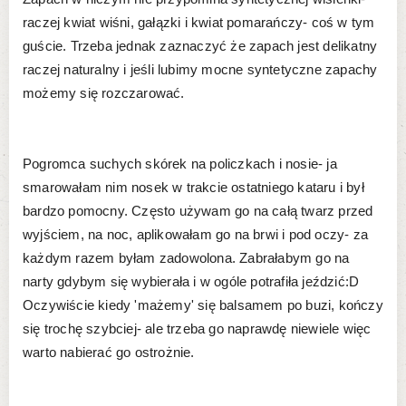
raczej kwiat wiśni, gałązki i kwiat pomarańczy- coś w tym
guście. Trzeba jednak zaznaczyć że zapach jest delikatny
raczej naturalny i jeśli lubimy mocne syntetyczne zapachy
możemy się rozczarować.
Pogromca suchych skórek na policzkach i nosie- ja
smarowałam nim nosek w trakcie ostatniego kataru i był
bardzo pomocny. Często używam go na całą twarz przed
wyjściem, na noc, aplikowałam go na brwi i pod oczy- za
każdym razem byłam zadowolona. Zabrałabym go na
narty gdybym się wybierała i w ogóle potrafiła jeździć:D
Oczywiście kiedy 'mażemy' się balsamem po buzi, kończy
się trochę szybciej- ale trzeba go naprawdę niewiele więc
warto nabierać go ostrożnie.