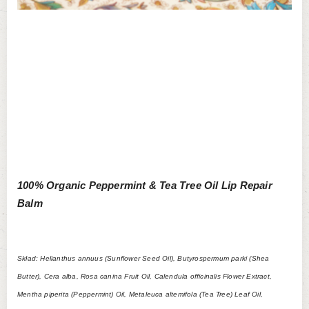
100% Organic Peppermint & Tea Tree Oil Lip Repair
Balm
Skład: Helianthus annuus (Sunflower Seed Oil), Butyrospermum parki (Shea
Butter), Cera alba, Rosa canina Fruit Oil, Calendula officinalis Flower Extract,
Mentha piperita (Peppermint) Oil, Metaleuca altemifola (Tea Tree) Leaf Oil,