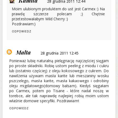
Kamila
28 grudnia 2011 12:44
Moim ulubionym produktem do ust jest Carmex :) Na
prawdę szczerze polecam ;) Chętnie
przetestowałabym Wild Cherry :)
Pozdrawiam:)
ODPOWIEDZ
Malta
28 grudnia 2011 12:45
Ponieważ lubię naturalną pielęgnację najczęściej sięgam
po proste składniki. Robię ustom peeling z miodu i cukru
lub (ostatnio częściej) z oleju kokosowego z cukrem. Do
nawilżenia używam masła karite lub mieszaniny wosku
pszczelego, masła karite, masła kakaowego i odrobiny
oleju migdałowego(domowy balsam). Kiedyś sięgałam
po Carmex, potem po Tisane - które nadal noszę w
torebce, ale tak naprawdę najlepiej robią moim ustom
właśnie domowe specyfiki. Pozdrawiam!
ODPOWIEDZ