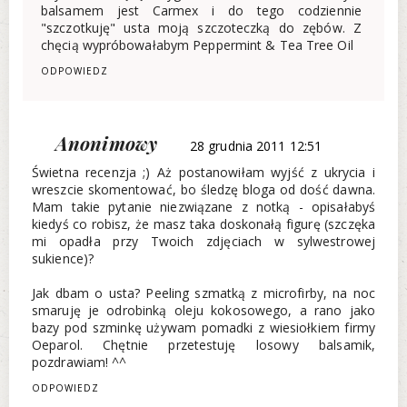
balsamem jest Carmex i do tego codziennie
"szczotkuję" usta moją szczoteczką do zębów. Z
chęcią wypróbowałabym Peppermint & Tea Tree Oil
ODPOWIEDZ
Anonimowy
28 grudnia 2011 12:51
Świetna recenzja ;) Aż postanowiłam wyjść z ukrycia i
wreszcie skomentować, bo śledzę bloga od dość dawna.
Mam takie pytanie niezwiązane z notką - opisałabyś
kiedyś co robisz, że masz taka doskonałą figurę (szczęka
mi opadła przy Twoich zdjęciach w sylwestrowej
sukience)?
Jak dbam o usta? Peeling szmatką z microfirby, na noc
smaruję je odrobinką oleju kokosowego, a rano jako
bazy pod szminkę używam pomadki z wiesiołkiem firmy
Oeparol. Chętnie przetestuję losowy balsamik,
pozdrawiam! ^^
ODPOWIEDZ