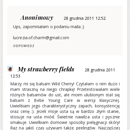
Anonimowy
28 grudnia 2011 12:52
Ups, zapomniałam o podaniu maila ;)
lucrezia.of.charm@gmail.com
ODPOWIEDZ
My strawberry fields
28 grudnia 2011
12:53
Marzy mi się balsam Wild Cherry! Czytałam o nim dużo i
mam straszną na niego chrapkę! Przetestowałam wiele
różnych balsamów do ust, ale moim ulubionym stał się
balsam z Bebe Young Care w wersji klasycznej.
Uwielbiam jego charakterystyczny zapach, konsystencję
oraz cenę :). Jeżeli moje usta są w bardzo złym stanie,
stosuje na usta miód. Świetnie nawilża usta i pysznie
smakuje. Uwielbiam domowe sposoby pielęgnacji skóry!
Raz na jakiś czas używam także peelingów. Najczęściej