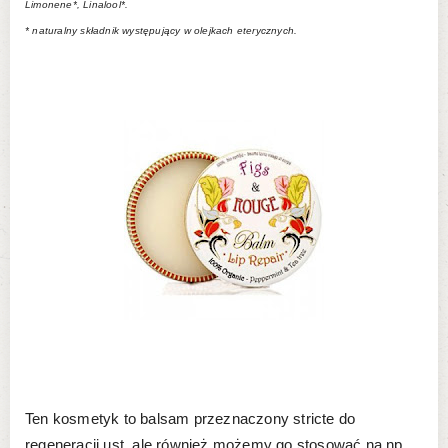
Limonene*, Linalool*.
* naturalny składnik występujący w olejkach eterycznych.
Ten kosmetyk to balsam przeznaczony stricte do
regeneracji ust, ale również możemy go stosować na np.