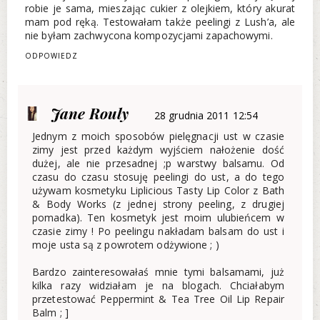
robie je sama, mieszając cukier z olejkiem, który akurat
mam pod ręką. Testowałam także peelingi z Lush’a, ale
nie byłam zachwycona kompozycjami zapachowymi.
ODPOWIEDZ
Jane Rouly
28 grudnia 2011 12:54
Jednym z moich sposobów pielęgnacji ust w czasie
zimy jest przed każdym wyjściem nałożenie dość
dużej, ale nie przesadnej ;p warstwy balsamu. Od
czasu do czasu stosuję peelingi do ust, a do tego
używam kosmetyku Liplicious Tasty Lip Color z Bath
& Body Works (z jednej strony peeling, z drugiej
pomadka). Ten kosmetyk jest moim ulubieńcem w
czasie zimy ! Po peelingu nakładam balsam do ust i
moje usta są z powrotem odżywione ; )
Bardzo zainteresowałaś mnie tymi balsamami, już
kilka razy widziałam je na blogach. Chciałabym
przetestować Peppermint & Tea Tree Oil Lip Repair
Balm ; ]