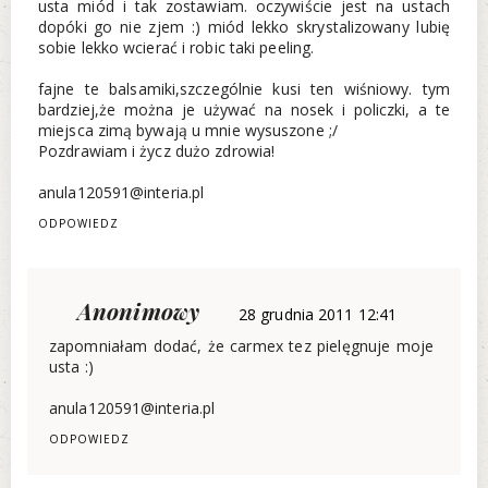
usta miód i tak zostawiam. oczywiście jest na ustach
dopóki go nie zjem :) miód lekko skrystalizowany lubię
sobie lekko wcierać i robic taki peeling.
fajne te balsamiki,szczególnie kusi ten wiśniowy. tym
bardziej,że można je używać na nosek i policzki, a te
miejsca zimą bywają u mnie wysuszone ;/
Pozdrawiam i życz dużo zdrowia!
anula120591@interia.pl
ODPOWIEDZ
Anonimowy
28 grudnia 2011 12:41
zapomniałam dodać, że carmex tez pielęgnuje moje
usta :)
anula120591@interia.pl
ODPOWIEDZ