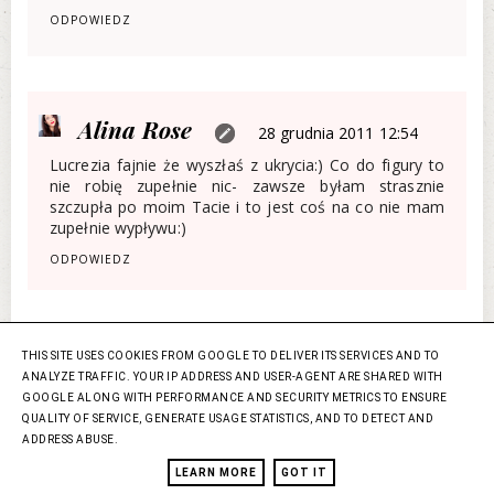
ODPOWIEDZ
Alina Rose
28 grudnia 2011 12:54
Lucrezia fajnie że wyszłaś z ukrycia:) Co do figury to
nie robię zupełnie nic- zawsze byłam strasznie
szczupła po moim Tacie i to jest coś na co nie mam
zupełnie wypływu:)
ODPOWIEDZ
THIS SITE USES COOKIES FROM GOOGLE TO DELIVER ITS SERVICES AND TO
Anonimowy
28 grudnia 2011 12:55
ANALYZE TRAFFIC. YOUR IP ADDRESS AND USER-AGENT ARE SHARED WITH
GOOGLE ALONG WITH PERFORMANCE AND SECURITY METRICS TO ENSURE
Witaj :) hm.. napiszę krótko i na temat ,
QUALITY OF SERVICE, GENERATE USAGE STATISTICS, AND TO DETECT AND
http://www.doz.pl/apteka/p3696-
ADDRESS ABUSE.
LS_pomadka_bananowa_4_g zamawiam tą pomadke
juz długi czas. kosztuje 3 zł. a jets niesamowita..
LEARN MORE
GOT IT
moza zapach jest niezbyt, ale to co robi z ustami to