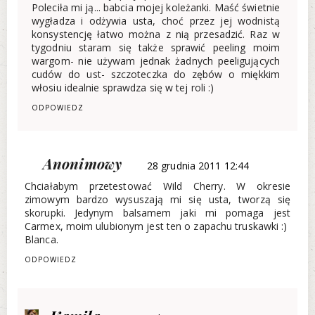
Poleciła mi ją... babcia mojej koleżanki. Maść świetnie
wygładza i odżywia usta, choć przez jej wodnistą
konsystencję łatwo można z nią przesadzić. Raz w
tygodniu staram się także sprawić peeling moim
wargom- nie używam jednak żadnych peeligujących
cudów do ust- szczoteczka do zębów o miękkim
włosiu idealnie sprawdza się w tej roli :)
ODPOWIEDZ
Anonimowy
28 grudnia 2011 12:44
Chciałabym przetestować Wild Cherry. W okresie
zimowym bardzo wysuszają mi się usta, tworzą się
skorupki. Jedynym balsamem jaki mi pomaga jest
Carmex, moim ulubionym jest ten o zapachu truskawki :)
Blanca.
ODPOWIEDZ