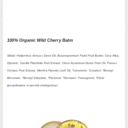
100% Organic Wild Cherry Balm
Skład: Helianthus Annuus Seed Oil, Butyrospermum Parkii Fruit Butter, Cera Alba,
Glycerin, Vanilla Planifolia Fruit Extract, Citrus Aurantium Dulcis Peel Oil, Prunus
Ceratus Fruit Extract, Mentha Piperita Leaf Oil, *Limonene, *Linalool, *Benzyl
Benzoate, *Benzyl Salcylate, *Farnesol, *Gernaiol, *Isoeugenol, *Citral
(pozyskiwane w sposób ekologiczny)