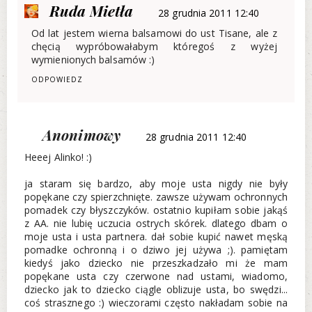
Ruda Mietła
28 grudnia 2011 12:40
Od lat jestem wierna balsamowi do ust Tisane, ale z
chęcią wypróbowałabym któregoś z wyżej
wymienionych balsamów :)
ODPOWIEDZ
Anonimowy
28 grudnia 2011 12:40
Heeej Alinko! :)
ja staram się bardzo, aby moje usta nigdy nie były
popękane czy spierzchnięte. zawsze używam ochronnych
pomadek czy błyszczyków. ostatnio kupiłam sobie jakąś
z AA. nie lubię uczucia ostrych skórek. dlatego dbam o
moje usta i usta partnera. dał sobie kupić nawet męską
pomadke ochronną i o dziwo jej używa ;). pamiętam
kiedyś jako dziecko nie przeszkadzało mi że mam
popękane usta czy czerwone nad ustami, wiadomo,
dziecko jak to dziecko ciągle oblizuje usta, bo swędzi...
coś strasznego :) wieczorami często nakładam sobie na