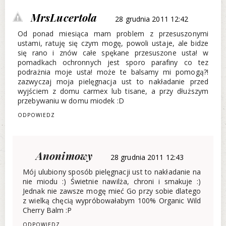
MrsLucertola
28 grudnia 2011 12:42
Od ponad miesiąca mam problem z przesuszonymi
ustami, ratuję się czym mogę, powoli ustaje, ale bidze
się rano i znów całe spękane przesuszone usta! w
pomadkach ochronnych jest sporo parafiny co tez
podrażnia moje usta! może te balsamy mi pomogą?!
zazwyczaj moja pielęgnacja ust to nakładanie przed
wyjściem z domu carmex lub tisane, a przy dłuższym
przebywaniu w domu miodek :D
ODPOWIEDZ
Anonimowy
28 grudnia 2011 12:43
Mój ulubiony sposób pielęgnacji ust to nakładanie na
nie miodu :) Świetnie nawilża, chroni i smakuje :)
Jednak nie zawsze mogę mieć Go przy sobie dlatego
z wielką chęcią wypróbowałabym 100% Organic Wild
Cherry Balm :P
ODPOWIEDZ