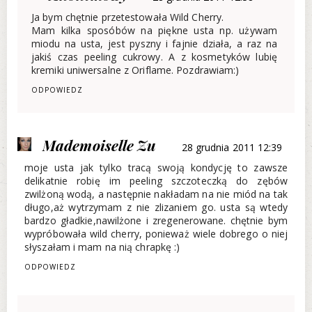
Ja bym chętnie przetestowała Wild Cherry.
Mam kilka sposóbów na piękne usta np. używam
miodu na usta, jest pyszny i fajnie działa, a raz na
jakiś czas peeling cukrowy. A z kosmetyków lubię
kremiki uniwersalne z Oriflame. Pozdrawiam:)
ODPOWIEDZ
Mademoiselle Zu
28 grudnia 2011 12:39
moje usta jak tylko tracą swoją kondycję to zawsze
delikatnie robię im peeling szczoteczką do zębów
zwilżoną wodą, a następnie nakładam na nie miód na tak
długo,aż wytrzymam z nie zlizaniem go. usta są wtedy
bardzo gładkie,nawilżone i zregenerowane. chętnie bym
wypróbowała wild cherry, ponieważ wiele dobrego o niej
słyszałam i mam na nią chrapkę :)
ODPOWIEDZ