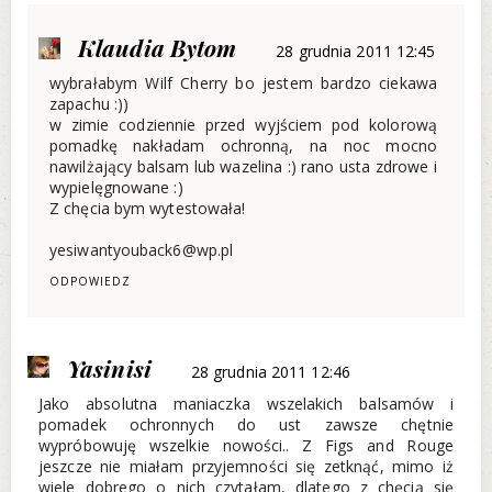
Klaudia Bytom
28 grudnia 2011 12:45
wybrałabym Wilf Cherry bo jestem bardzo ciekawa
zapachu :))
w zimie codziennie przed wyjściem pod kolorową
pomadkę nakładam ochronną, na noc mocno
nawilżający balsam lub wazelina :) rano usta zdrowe i
wypielęgnowane :)
Z chęcia bym wytestowała!
yesiwantyouback6@wp.pl
ODPOWIEDZ
Yasinisi
28 grudnia 2011 12:46
Jako absolutna maniaczka wszelakich balsamów i
pomadek ochronnych do ust zawsze chętnie
wypróbowuję wszelkie nowości.. Z Figs and Rouge
jeszcze nie miałam przyjemności się zetknąć, mimo iż
wiele dobrego o nich czytałam, dlatego z chęcią się