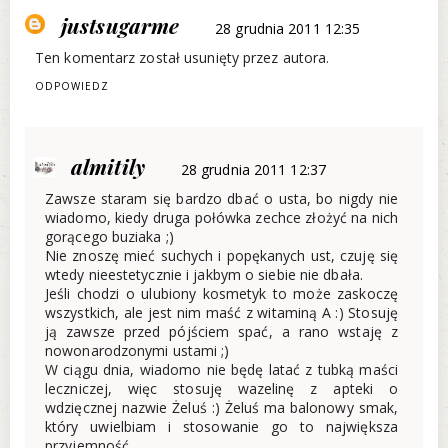
justsugarme
28 grudnia 2011 12:35
Ten komentarz został usunięty przez autora.
ODPOWIEDZ
almitily
28 grudnia 2011 12:37
Zawsze staram się bardzo dbać o usta, bo nigdy nie
wiadomo, kiedy druga połówka zechce złożyć na nich
gorącego buziaka ;)
Nie znoszę mieć suchych i popękanych ust, czuję się
wtedy nieestetycznie i jakbym o siebie nie dbała.
Jeśli chodzi o ulubiony kosmetyk to może zaskoczę
wszystkich, ale jest nim maść z witaminą A :) Stosuję
ją zawsze przed pójściem spać, a rano wstaję z
nowonarodzonymi ustami ;)
W ciągu dnia, wiadomo nie będę latać z tubką maści
leczniczej, więc stosuję wazelinę z apteki o
wdzięcznej nazwie Żeluś :) Żeluś ma balonowy smak,
który uwielbiam i stosowanie go to największa
przyjemność.