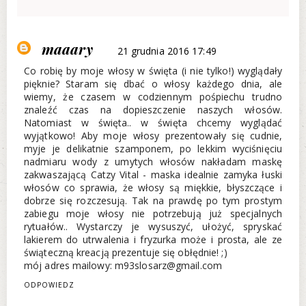
maaary
21 grudnia 2016 17:49
Co robię by moje włosy w święta (i nie tylko!) wyglądały
pięknie? Staram się dbać o włosy każdego dnia, ale
wiemy, że czasem w codziennym pośpiechu trudno
znaleźć czas na dopieszczenie naszych włosów.
Natomiast w święta.. w święta chcemy wyglądać
wyjątkowo! Aby moje włosy prezentowały się cudnie,
myje je delikatnie szamponem, po lekkim wyciśnięciu
nadmiaru wody z umytych włosów nakładam maskę
zakwaszającą Catzy Vital - maska idealnie zamyka łuski
włosów co sprawia, że włosy są miękkie, błyszczące i
dobrze się rozczesują. Tak na prawdę po tym prostym
zabiegu moje włosy nie potrzebują już specjalnych
rytuałów.. Wystarczy je wysuszyć, ułożyć, spryskać
lakierem do utrwalenia i fryzurka może i prosta, ale ze
świąteczną kreacją prezentuje się obłędnie! ;)
mój adres mailowy: m93slosarz@gmail.com
ODPOWIEDZ