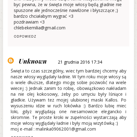
byc pewna, że w święta moje włosy będą gładnie nie
spuszone ale jednocześnie nawilżone i błyszczące ;)
bardzo chciałabym wygrać <3
pozdrawiam <3
chlebekemilia@gmail.com
ODPOWIEDZ
Unknown
21 grudnia 2016 17:34
Święta to czas szczególny, wiec tym bardziej chcemy aby
nasze włosy wyglądały ładnie. W tym roku moje włosy są
o wiele dłuższe, dlatego mogę sobie pozwolić na wiele
wiecej :) Jednak zanim to robię, obowiązkowo nakładam
na nie olej kokosowy, żeby po umyciu były lśniące i
gładkie. Używam tez mojej ulubionej maski Kallos. Po
wysuszeniu idzie w ruch lokówka :) Bardzo lubię miec
loki, gdyż wyglądają one niesamowicie elegancko i
skromnie. Te proste kroki w zupełności wystarczają aby
moje włosy wyglądały ładnie i były moją wizytówką :)
moj e-mail : malinka09062001@gmail.com