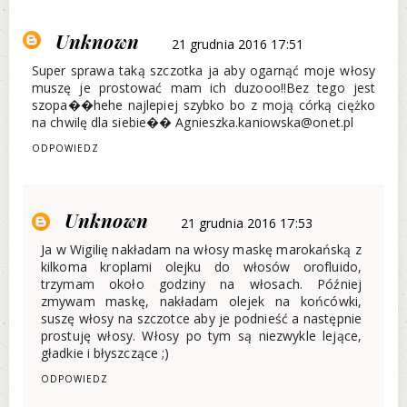
Unknown
21 grudnia 2016 17:51
Super sprawa taką szczotka ja aby ogarnąć moje włosy
muszę je prostować mam ich duzooo!!Bez tego jest
szopa��hehe najlepiej szybko bo z moją córką ciężko
na chwilę dla siebie�� Agnieszka.kaniowska@onet.pl
ODPOWIEDZ
Unknown
21 grudnia 2016 17:53
Ja w Wigilię nakładam na włosy maskę marokańską z
kilkoma kroplami olejku do włosów orofluido,
trzymam około godziny na włosach. Później
zmywam maskę, nakładam olejek na końcówki,
suszę włosy na szczotce aby je podnieść a następnie
prostuję włosy. Włosy po tym są niezwykle lejące,
gładkie i błyszczące ;)
ODPOWIEDZ