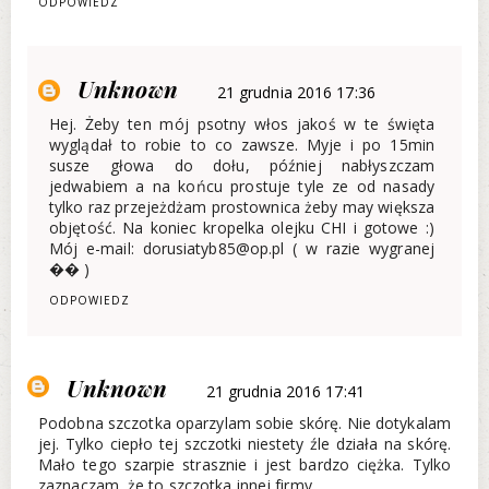
ODPOWIEDZ
Unknown
21 grudnia 2016 17:36
Hej. Żeby ten mój psotny włos jakoś w te święta
wyglądał to robie to co zawsze. Myje i po 15min
susze głowa do dołu, później nabłyszczam
jedwabiem a na końcu prostuje tyle ze od nasady
tylko raz przejeżdżam prostownica żeby may większa
objętość. Na koniec kropelka olejku CHI i gotowe :)
Mój e-mail: dorusiatyb85@op.pl ( w razie wygranej
�� )
ODPOWIEDZ
Unknown
21 grudnia 2016 17:41
Podobna szczotka oparzylam sobie skórę. Nie dotykalam
jej. Tylko ciepło tej szczotki niestety źle działa na skórę.
Mało tego szarpie strasznie i jest bardzo ciężka. Tylko
zaznaczam, że to szczotka innej firmy.