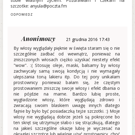
sobie wlasnym zyciem. Pozdrawiam i czekam na
szczotke: anyula@poczta.fm
ODPOWIEDZ
Anonimowy
21 grudnia 2016 17:43
By włosy wyglądały pięknie w święta staram się o nie
szczególnie zadbać od wewnątrz, ponieważ na
zniszczonych włosach ciężko uzyskać niestety efekt
"wow". :( Stosuję oleje, maski, balsamy by włosy
zachwycały samą swoją kondycją i nie wymagały
ulepszania toną lakieru itp. Do tej pory unikałam
prostownicy ponieważ bałam się, że częstym
prostowaniem zniszczę swoje włosy i efekt dbania o
nie pójdzie na marne. Bardzo lubię proste,
wygładzone włosy, które wyglądają zdrowo i
zwracają swoim blaskiem uwagę innych dlatego
fajnie by było być posiadaczką tejże szczotki. :) Moje
wlosy nie wyglądają dobrze jeżeli są pokręcone bo
ten skręt się utrzymuje słabo i się strączkują, dlatego
na jakieś szczególne okazje lubię je wyczesać na
okrągłej szczotce lub właśnie użyć prostownicy, choć