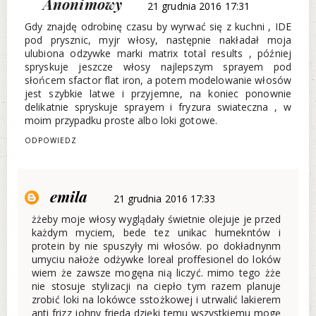
Anonimowy
21 grudnia 2016 17:31
Gdy znajdę odrobinę czasu by wyrwać się z kuchni , IDE
pod prysznic, myjr włosy, następnie nakładał moja
ulubiona odzywke marki matrix total results , później
spryskuje jeszcze włosy najlepszym sprayem pod
słońcem sfactor flat iron, a potem modelowanie włosów
jest szybkie latwe i przyjemne, na koniec ponownie
delikatnie spryskuje sprayem i fryzura swiateczna , w
moim przypadku proste albo loki gotowe.
ODPOWIEDZ
emila
21 grudnia 2016 17:33
żżeby moje włosy wyglądały świetnie olejuje je przed
każdym myciem, bede tez unikac humekntów i
protein by nie spuszyły mi włosów. po dokładnynm
umyciu nałoże odżywke loreal proffesionel do loków
wiem że zawsze mogęna nią liczyć. mimo tego żże
nie stosuje stylizacji na ciepło tym razem planuje
zrobić loki na lokówce sstożkowej i utrwalić lakierem
anti frizz johny frieda dzięki temu wszystkiemu mogę