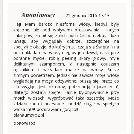
Anonimowy
21 grudnia 2016 17:49
Hej! Mam bardzo niesforne włosy, kiedyś były
kręcone, ale pod wpływem prostowania i innych
zabiegów, zrobił się z nich puch 😔 potrzebują dużo
uwagi, aby wyglądały dobrze, szczególnie na
specjalne okazje, do których zaliczają się Święta :) na
noc nakładam na włosy olej, by je odżywil, następnie
poranne mycie, robię peeling skory głowy, myje
delikatnym szamponem, a następnie osuszam
ręcznikiem i nakładam maskę na włosy. Susze
zimnym powietrzem. Jednak nie zawsze moje włosy
wyglądają na mega odżywione, puszą się, przez co
ich wygląd jest okropny, potrzebują 'ujarzmienia',
dlatego zostają spięte. Fajnie byłoby,właśnie przy
moich włosach, wypróbować taka szczotkę. Może
zdziała cuda i przestane chodzić ciagle w spiętych
włosach! ❤ pozdrawiam gorąco!!
olanaum@o2.pl
ODPOWIEDZ