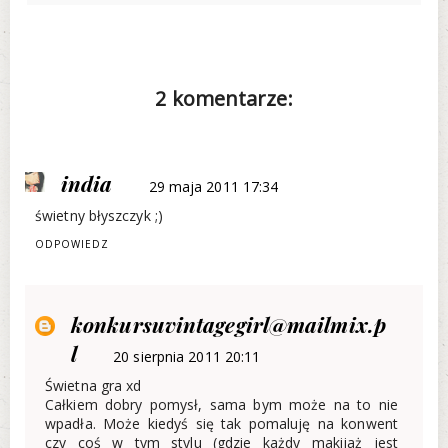
2 komentarze:
india
29 maja 2011 17:34
świetny błyszczyk ;)
ODPOWIEDZ
konkursuvintagegirl@mailmix.p
l
20 sierpnia 2011 20:11
Świetna gra xd
Całkiem dobry pomysł, sama bym może na to nie
wpadła. Może kiedyś się tak pomaluję na konwent
czy coś w tym stylu (gdzie każdy makijaż jest