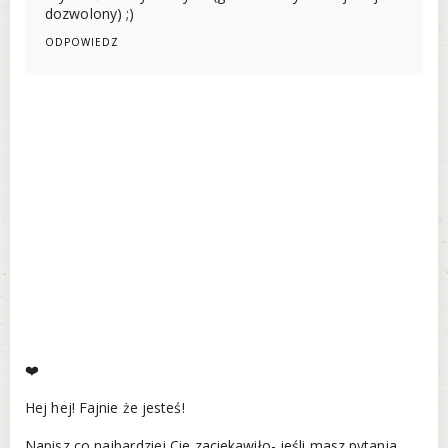
dozwolony) ;)
ODPOWIEDZ
❤️
Hej hej! Fajnie że jesteś!
Napisz co najbardziej Cie zaciekawiło- jeśli masz pytania