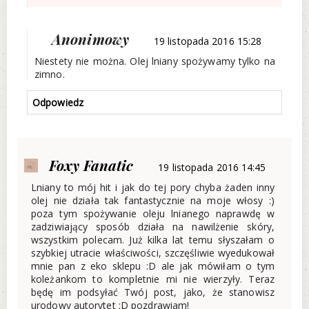
Anonimowy
19 listopada 2016 15:28
Niestety nie można. Olej lniany spożywamy tylko na
zimno.
Odpowiedz
Foxy Fanatic
19 listopada 2016 14:45
Lniany to mój hit i jak do tej pory chyba żaden inny
olej nie działa tak fantastycznie na moje włosy :)
poza tym spożywanie oleju lnianego naprawdę w
zadziwiający sposób działa na nawilżenie skóry,
wszystkim polecam. Już kilka lat temu słyszałam o
szybkiej utracie właściwości, szczęśliwie wyedukował
mnie pan z eko sklepu :D ale jak mówiłam o tym
koleżankom to kompletnie mi nie wierzyły. Teraz
będę im podsyłać Twój post, jako, że stanowisz
urodowy autorytet :D pozdrawiam!