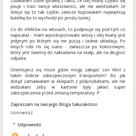
Zdawałam sobie sprawę z faktu, że olej lniany szybko się
psuje i traci swoje właściwości, ale nie wiedziałam że
dzieje się to tak szybki...zawsze kupowałam największą
butelkę bo to wychodzi po prostu taniej.
Co do efektów na włosach, to podpisuje się pod tym co
napisałaś - mam wysokoporowate włosy i olej lniany jest
jedynym po którym się nie puszą i ładnie układają. Po
innych robi mi się siano - zwłaszcza po kokosowym,
który jest świetny do nakładania na skalp, ale na długość
odpada.
Orientujesz się może gdzie mogę zakupić Len Vitol z
takim dobrze zabezpieczonym transportem? Bo jak
dotąd zamawiałam w sklepach z półproduktami, ale nie
widziałam żeby w kartonie były jakieś super
zabezpieczenia przed zmianą temperatury :P
Zapraszam na swojego Bloga Sakurakotoo
ODPOWIEDZ
Odpowiedzi