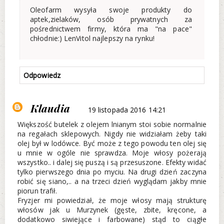
Oleofarm wysyła swoje produkty do
aptek,zielaków, osób prywatnych za
pośrednictwem firmy, która ma "na pace"
chłodnie:) LenVitol najlepszy na rynku!
Odpowiedz
Klaudia
19 listopada 2016 14:21
Większość butelek z olejem lnianym stoi sobie normalnie
na regałach sklepowych. Nigdy nie widziałam żeby taki
olej był w lodówce. Być może z tego powodu ten olej się
u mnie w ogóle nie sprawdza. Moje włosy pożerają
wszystko.. i dalej się puszą i są przesuszone. Efekty widać
tylko pierwszego dnia po myciu. Na drugi dzień zaczyna
robić się siano,.. a na trzeci dzień wyglądam jakby mnie
piorun trafił.
Fryzjer mi powiedział, że moje włosy mają strukturę
włosów jak u Murzynek (gęste, zbite, kręcone, a
dodatkowo siwiejące i farbowane) stąd to ciągłe