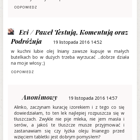
ODPOWIEDZ
Evi / Paweł Testują, Komentują oraz
Podróżuja
19 listopada 2016 14:52
w kuchni lubie olej lniany zawsze kupuje w małych
butelkach bo w dużych trzeba wyrzucać ...dobrze działa
na moje włosy ;)
ODPOWIEDZ
Anonimowy
19 listopada 2016 14:57
Alinko, zaczynam kurację izorekiem i z tego co się
dowiedziałam, to ten lek najlepiej rozpuszcza się w
tłuszczach. Zwykle nie pije mleka, nie jem masła i
serów, a jakoś te tłuszcze musze przyjmować i
zastanawiam się czy łyżka oleju lnianego przed
wzięciem tabletki jest dobrym pomysłem?