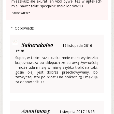
mieszkasz ale akurat len vitol bywał też w aptekach-
miał nawet takie specjalne małe lodówki:D
ODPOWIEDZ
Odpowiedzi
Sakurakotoo
19 listopada 2016
15:36
Super, w takim razie czeka mnie mała wycieczka
krajoznawcza po sklepach ze zdrową żywnością
- może uda mi się w miarę szybko trafić na taki,
gdzie olej jest dobrze przechowywany, bo
zazwyczaj stoi po prostu na półkach :(( Dziękuję
za odpowiedź! <3
Anonimowy
1 sierpnia 2017 18:15