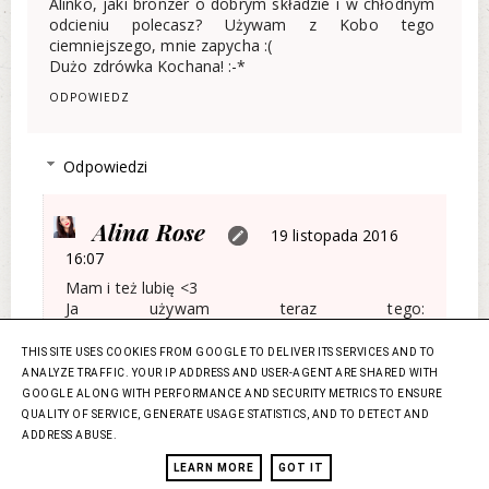
Alinko, jaki bronzer o dobrym składzie i w chłodnym
odcieniu polecasz? Używam z Kobo tego
ciemniejszego, mnie zapycha :(
Dużo zdrówka Kochana! :-*
ODPOWIEDZ
Odpowiedzi
Alina Rose
19 listopada 2016
16:07
Mam i też lubię <3
Ja używam teraz tego:
https://makeupsorbet.pl/product-pol-137-NABLA-
Pudrowy-Bronzer-Shade-Glow-Cameo.html jest
THIS SITE USES COOKIES FROM GOOGLE TO DELIVER ITS SERVICES AND TO
dobry jeśli masz bardziej oliwkową cerę. z
ANALYZE TRAFFIC. YOUR IP ADDRESS AND USER-AGENT ARE SHARED WITH
mineralnych typowo chłodny jest ten:
GOOGLE ALONG WITH PERFORMANCE AND SECURITY METRICS TO ENSURE
https://makeupsorbet.pl/product-pol-64-Neve-
QUALITY OF SERVICE, GENERATE USAGE STATISTICS, AND TO DETECT AND
Cosmetics-Bronzer-Mineralny-Maldive.html
ADDRESS ABUSE.
a z normalnych może jeszcze inglot, ale nie wiem
LEARN MORE
GOT IT
jak z zapychaniem skoro kobo sie nie spisał...