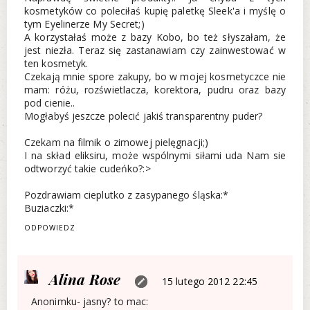
kosmetyków co poleciłaś kupię paletkę Sleek'a i myślę o
tym Eyelinerze My Secret;)
A korzystałaś może z bazy Kobo, bo też słyszałam, że
jest niezła. Teraz się zastanawiam czy zainwestować w
ten kosmetyk.
Czekają mnie spore zakupy, bo w mojej kosmetyczce nie
mam: różu, rozświetlacza, korektora, pudru oraz bazy
pod cienie..
Mogłabyś jeszcze polecić jakiś transparentny puder?
Czekam na filmik o zimowej pielęgnacji;)
I na skład eliksiru, może wspólnymi siłami uda Nam sie
odtworzyć takie cudeńko?:>
Pozdrawiam cieplutko z zasypanego śląska:*
Buziaczki:*
ODPOWIEDZ
Alina Rose
15 lutego 2012 22:45
Anonimku- jasny? to mac: