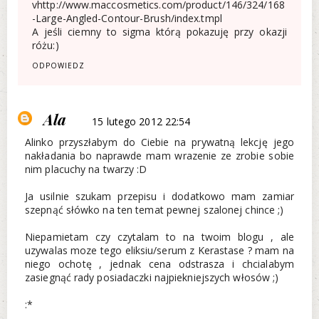
vhttp://www.maccosmetics.com/product/146/324/168
-Large-Angled-Contour-Brush/index.tmpl
A jeśli ciemny to sigma którą pokazuję przy okazji
różu:)
ODPOWIEDZ
Ala
15 lutego 2012 22:54
Alinko przyszłabym do Ciebie na prywatną lekcję jego
nakładania bo naprawde mam wrazenie ze zrobie sobie
nim placuchy na twarzy :D
Ja usilnie szukam przepisu i dodatkowo mam zamiar
szepnąć słówko na ten temat pewnej szalonej chince ;)
Niepamietam czy czytalam to na twoim blogu , ale
uzywalas moze tego eliksiu/serum z Kerastase ? mam na
niego ochotę , jednak cena odstrasza i chcialabym
zasiegnąć rady posiadaczki najpiekniejszych włosów ;)
:*