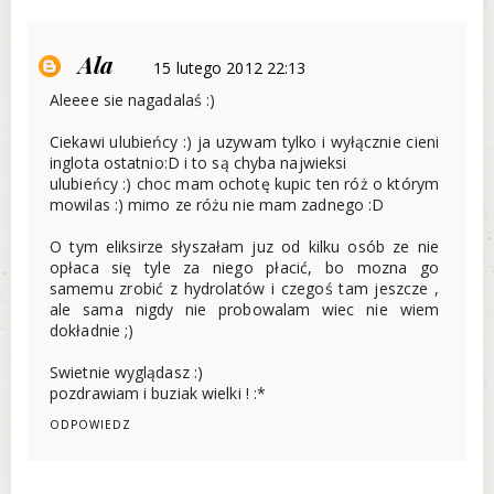
Ala
15 lutego 2012 22:13
Aleeee sie nagadalaś :)
Ciekawi ulubieńcy :) ja uzywam tylko i wyłącznie cieni
inglota ostatnio:D i to są chyba najwieksi
ulubieńcy :) choc mam ochotę kupic ten róż o którym
mowilas :) mimo ze różu nie mam zadnego :D
O tym eliksirze słyszałam juz od kilku osób ze nie
opłaca się tyle za niego płacić, bo mozna go
samemu zrobić z hydrolatów i czegoś tam jeszcze ,
ale sama nigdy nie probowalam wiec nie wiem
dokładnie ;)
Swietnie wyglądasz :)
pozdrawiam i buziak wielki ! :*
ODPOWIEDZ