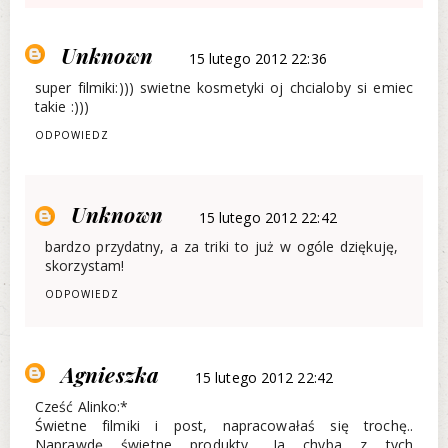
Unknown
15 lutego 2012 22:36
super filmiki:))) swietne kosmetyki oj chcialoby si emiec
takie :)))
ODPOWIEDZ
Unknown
15 lutego 2012 22:42
bardzo przydatny, a za triki to już w ogóle dziękuję,
skorzystam!
ODPOWIEDZ
Agnieszka
15 lutego 2012 22:42
Cześć Alinko:*
Świetne filmiki i post, napracowałaś się trochę..
Naprawdę świetne produkty.. Ja chyba z tych