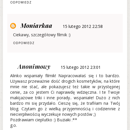
ODPOWIEDZ
Moniarkaa
15 lutego 2012 22:58
Ciekawy, szczegółowy filmik :)
ODPOWIEDZ
Anonimowy
15 lutego 2012 23:01
Alinko wspaniały filmik! Napracowałaś się i to bardzo.
Używasz przeważnie dość drogich kosmetyków, na które
mnie nie stać, ale pokazujesz też takie w przystępnej
cenie, za co jestem Ci naprawdę wdzięczna. I te Twoje
makijażowe triki i inne porady.. wspaniałe! Dużo z nich
bardzo mi się przydało. Cieszę się, że trafiłam na Twój
blog. Czytam go z wielką przyjemnością i codziennie z
niecierpliwością wyczekuje nowych postów ;)
Pozdrawiam cieplutko :) Buziaki :**
g.o.