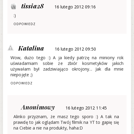
tissia28
16 lutego 2012 09:16
:)
ODPOWIEDZ
Katalina
16 lutego 2012 09:50
Wow, dużo tego :) A ja kiedy patrzę na miniony rok
uświadamiam sobie że zbiór kosmetyków jakich
używałam był zadziwiająco okrojony... Jak dla mnie
niepojęte ;)
ODPOWIEDZ
Anonimowy
16 lutego 2012 11:45
Alinko przyznam, że masz tego sporo :) A tak na
prawdę to jak oglądam Twój filmik na YT to gapię się
na Ciebie a nie na produkty, haha:D