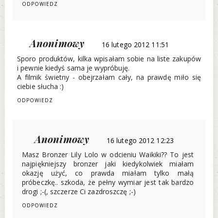
ODPOWIEDZ
Anonimowy
16 lutego 2012 11:51
Sporo produktów, kilka wpisałam sobie na liste zakupów
i pewnie kiedyś sama je wypróbuję.
A filmik świetny - obejrzałam cały, na prawdę miło się
ciebie słucha :)
ODPOWIEDZ
Anonimowy
16 lutego 2012 12:23
Masz Bronzer Lily Lolo w odcieniu Waikiki?? To jest
najpiękniejszy bronzer jaki kiedykolwiek miałam
okazję użyć, co prawda miałam tylko małą
próbeczkę.. szkoda, że pełny wymiar jest tak bardzo
drogi ;-(, szczerze Ci zazdroszczę ;-)
ODPOWIEDZ