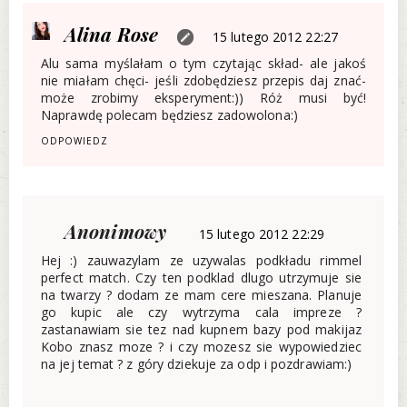
Alina Rose
15 lutego 2012 22:27
Alu sama myślałam o tym czytając skład- ale jakoś
nie miałam chęci- jeśli zdobędziesz przepis daj znać-
może zrobimy eksperyment:)) Róż musi być!
Naprawdę polecam będziesz zadowolona:)
ODPOWIEDZ
Anonimowy
15 lutego 2012 22:29
Hej :) zauwazylam ze uzywalas podkładu rimmel
perfect match. Czy ten podklad dlugo utrzymuje sie
na twarzy ? dodam ze mam cere mieszana. Planuje
go kupic ale czy wytrzyma cala impreze ?
zastanawiam sie tez nad kupnem bazy pod makijaz
Kobo znasz moze ? i czy mozesz sie wypowiedziec
na jej temat ? z góry dziekuje za odp i pozdrawiam:)