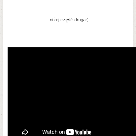
I niżej część druga:)