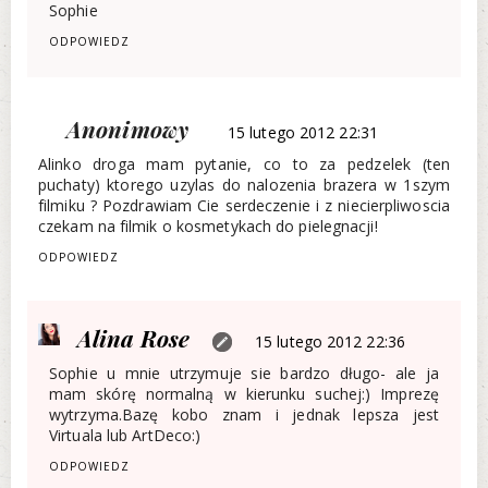
Sophie
ODPOWIEDZ
Anonimowy
15 lutego 2012 22:31
Alinko droga mam pytanie, co to za pedzelek (ten
puchaty) ktorego uzylas do nalozenia brazera w 1szym
filmiku ? Pozdrawiam Cie serdeczenie i z niecierpliwoscia
czekam na filmik o kosmetykach do pielegnacji!
ODPOWIEDZ
Alina Rose
15 lutego 2012 22:36
Sophie u mnie utrzymuje sie bardzo długo- ale ja
mam skórę normalną w kierunku suchej:) Imprezę
wytrzyma.Bazę kobo znam i jednak lepsza jest
Virtuala lub ArtDeco:)
ODPOWIEDZ