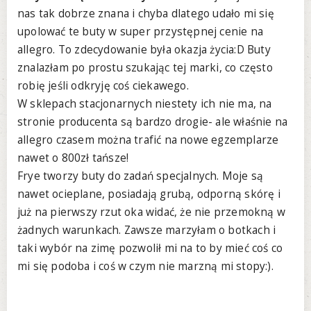
nas tak dobrze znana i chyba dlatego udało mi się
upolować te buty w super przystępnej cenie na
allegro. To zdecydowanie była okazja życia:D Buty
znalazłam po prostu szukając tej marki, co często
robię jeśli odkryję coś ciekawego.
W sklepach stacjonarnych niestety ich nie ma, na
stronie producenta są bardzo drogie- ale właśnie na
allegro czasem można trafić na nowe egzemplarze
nawet o 800zł tańsze!
Frye tworzy buty do zadań specjalnych. Moje są
nawet ocieplane, posiadają grubą, odporną skórę i
już na pierwszy rzut oka widać, że nie przemokną w
żadnych warunkach. Zawsze marzyłam o botkach i
taki wybór na zimę pozwolił mi na to by mieć coś co
mi się podoba i coś w czym nie marzną mi stopy:).