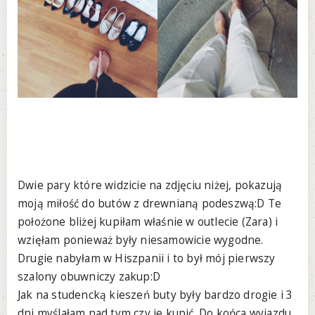
Dwie pary które widzicie na zdjęciu niżej, pokazują
moją miłość do butów z drewnianą podeszwą:D Te
położone bliżej kupiłam właśnie w outlecie (Zara) i
wzięłam ponieważ były niesamowicie wygodne.
Drugie nabyłam w Hiszpanii i to był mój pierwszy
szalony obuwniczy zakup:D
Jak na studencką kieszeń buty były bardzo drogie i 3
dni myślałam nad tym czy je kupić. Do końca wyjazdu