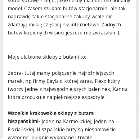
sobie sprawę z tego, jakie cechy ma mieć mój idealny
model. Czasem szukam butów stacjonarnie- ale tak
naprawdę takie stacjonarne zakupy wcale nie
zdarzają mi się częściej niż internetowe. Żadnych
butów kupionych w sieci jeszcze nie zwracałam:).
Moje ulubione sklepy z butami to:
Zebra- tutaj mamy połączenie najróżniejszych
marek, np firmy Bayla o której zaraz, Flexx który
tworzy jedne z najwygodniejszych balerinek, Kanna
która produkuje najpiękniejsze espadryle.
Wszelkie krakowskie sklepy z butami
hiszpańskimi-
jeden na Karmelickiej, jeden na
Floriańskiej. Hiszpańskie buty są niesamowicie
wygodne, pięknie wykonane i trwałe.