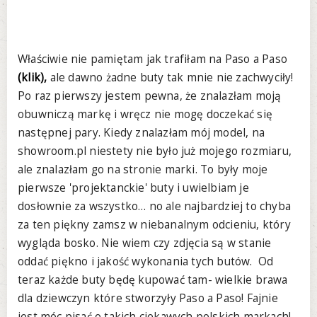
Właściwie nie pamiętam jak trafiłam na Paso a Paso
(klik),
ale dawno żadne buty tak mnie nie zachwyciły!
Po raz pierwszy jestem pewna, że znalazłam moją
obuwniczą markę i wręcz nie mogę doczekać się
następnej pary. Kiedy znalazłam mój model, na
showroom.pl niestety nie było już mojego rozmiaru,
ale znalazłam go na stronie marki. To były moje
pierwsze 'projektanckie' buty i uwielbiam je
dosłownie za wszystko… no ale najbardziej to chyba
za ten piękny zamsz w niebanalnym odcieniu, który
wygląda bosko. Nie wiem czy zdjęcia są w stanie
oddać piękno i jakość wykonania tych butów. Od
teraz każde buty będę kupować tam- wielkie brawa
dla dziewczyn które stworzyły Paso a Paso! Fajnie
jest móc pisać o takich ciekawych polskich markach!