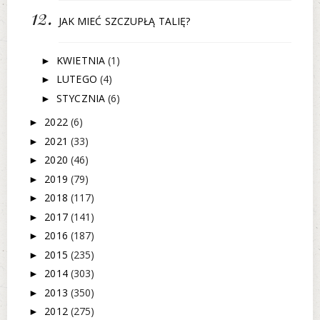
JAK MIEĆ SZCZUPŁĄ TALIĘ?
KWIETNIA
(1)
►
LUTEGO
(4)
►
STYCZNIA
(6)
►
2022
(6)
►
2021
(33)
►
2020
(46)
►
2019
(79)
►
2018
(117)
►
2017
(141)
►
2016
(187)
►
2015
(235)
►
2014
(303)
►
2013
(350)
►
2012
(275)
►