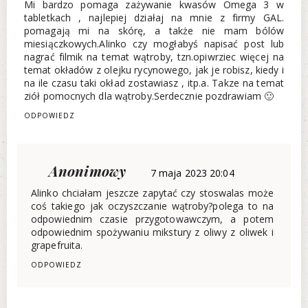
Mi bardzo pomaga zażywanie kwasów Omega 3 w
tabletkach , najlepiej działaj na mnie z firmy GAL.
pomagają mi na skórę, a także nie mam bólów
miesiączkowych.Alinko czy mogłabyś napisać post lub
nagrać filmik na temat wątroby, tzn.opiwrziec więcej na
temat okładów z olejku rycynowego, jak je robisz, kiedy i
na ile czasu taki okład zostawiasz , itp.a. Takze na temat
ziół pomocnych dla wątroby.Serdecznie pozdrawiam 🙂
ODPOWIEDZ
Anonimowy
7 maja 2023 20:04
Alinko chciałam jeszcze zapytać czy stoswalas może
coś takiego jak oczyszczanie wątroby?polega to na
odpowiednim czasie przygotowawczym, a potem
odpowiednim spożywaniu mikstury z oliwy z oliwek i
grapefruita.
ODPOWIEDZ