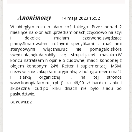
Anonimowy
14 maja 2023 15:52
W ubiegłym roku miałam coś takiego .Przez ponad 2
miesiące na dłoniach ,przedramionach,częściowo na szyi
i dekolcie miałam czerwone,swędzące
plamy.Smarowałam różnymi specyfikami z maściami
sterydowymi włącznie.Nic nie pomagało,skóra
swędziała,pękała,robiły się strupki,jakaś masakra.W
końcu natrafiłam n opinie o cudownej maśći konopnej z
olejem konopnym 24% Retter i suplementacji MSM.
niezwłocznie zakupiłam oryginalną z hologrameem maść
i siarkę organiczną .... na tej stronce
www.konopiafarmacja.pl )) za 46,90 zł bardzo tania i
skuteczna !Cud-po kilku dniach nie było śladu po
paskudztwie.
ODPOWIEDZ