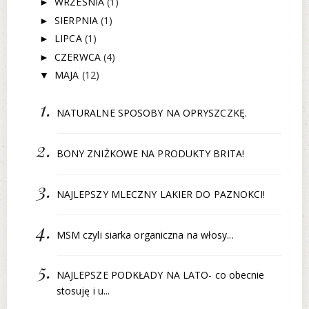
WRZEŚNIA
(1)
►
SIERPNIA
(1)
►
LIPCA
(1)
►
CZERWCA
(4)
►
MAJA
(12)
▼
NATURALNE SPOSOBY NA OPRYSZCZKĘ.
BONY ZNIŻKOWE NA PRODUKTY BRITA!
NAJLEPSZY MLECZNY LAKIER DO PAZNOKCI!
MSM czyli siarka organiczna na włosy...
NAJLEPSZE PODKŁADY NA LATO- co obecnie
stosuję i u...