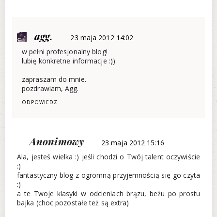
agg.
23 maja 2012 14:02
w pełni profesjonalny blog!
lubię konkretne informacje :))
zapraszam do mnie.
pozdrawiam, Agg.
ODPOWIEDZ
Anonimowy
23 maja 2012 15:16
Ala, jesteś wielka :) jeśli chodzi o Twój talent oczywiście
:)
fantastyczny blog z ogromną przyjemnością się go czyta
:)
a te Twoje klasyki w odcieniach brązu, beżu po prostu
bajka (choc pozostałe też są extra)