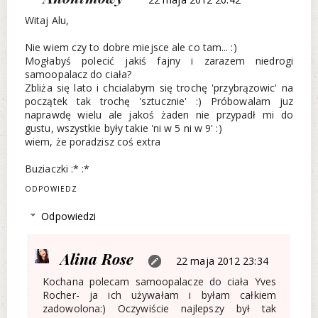
Witaj Alu,
Nie wiem czy to dobre miejsce ale co tam... :)
Mogłabyś polecić jakiś fajny i zarazem niedrogi
samoopalacz do ciała?
Zbliża się lato i chcialabym się trochę 'przybrązowic' na
początek tak trochę 'sztucznie' :) Próbowalam juz
naprawdę wielu ale jakoś żaden nie przypadł mi do
gustu, wszystkie były takie 'ni w 5 ni w 9' :)
wiem, że poradzisz coś extra
Buziaczki :* :*
ODPOWIEDZ
Odpowiedzi
Alina Rose
22 maja 2012 23:34
Kochana polecam samoopalacze do ciała Yves
Rocher- ja ich używałam i byłam całkiem
zadowolona:) Oczywiście najlepszy był tak