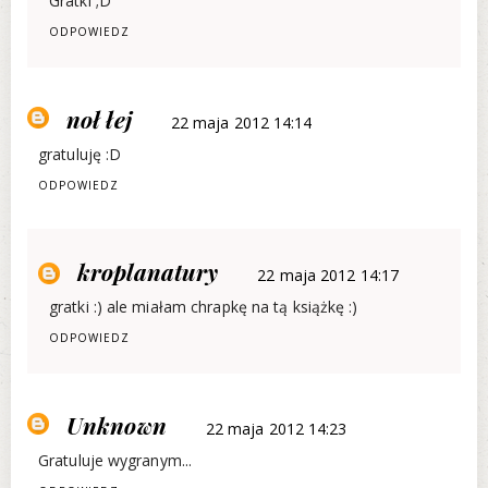
Gratki ;D
ODPOWIEDZ
noł łej
22 maja 2012 14:14
gratuluję :D
ODPOWIEDZ
kroplanatury
22 maja 2012 14:17
gratki :) ale miałam chrapkę na tą książkę :)
ODPOWIEDZ
Unknown
22 maja 2012 14:23
Gratuluje wygranym...