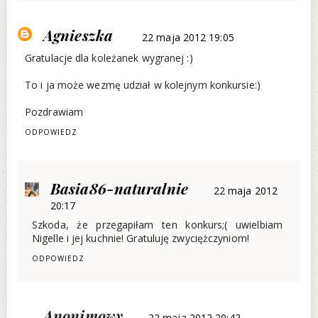
Agnieszka
22 maja 2012 19:05
Gratulacje dla koleżanek wygranej :)
To i ja może wezmę udział w kolejnym konkursie:)
Pozdrawiam
ODPOWIEDZ
Basia86-naturalnie
22 maja 2012
20:17
Szkoda, że przegapiłam ten konkurs;( uwielbiam
Nigelle i jej kuchnie! Gratuluję zwyciężczyniom!
ODPOWIEDZ
Anonimowy
22 maja 2012 20:42