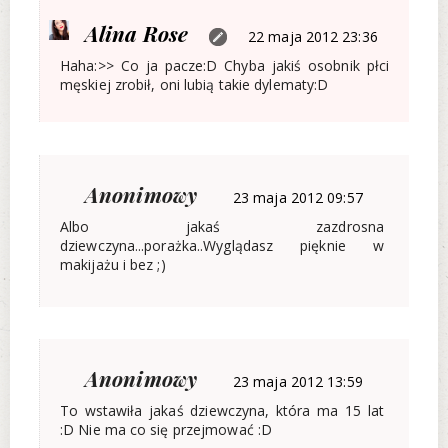
Alina Rose
22 maja 2012 23:36
Haha:>> Co ja pacze:D Chyba jakiś osobnik płci
męskiej zrobił, oni lubią takie dylematy:D
Anonimowy
23 maja 2012 09:57
Albo jakaś zazdrosna
dziewczyna...porażka..Wyglądasz pięknie w
makijażu i bez ;)
Anonimowy
23 maja 2012 13:59
To wstawiła jakaś dziewczyna, która ma 15 lat
:D Nie ma co się przejmować :D