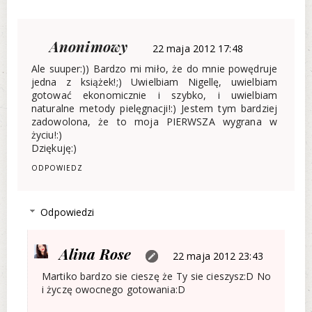
Anonimowy
22 maja 2012 17:48
Ale suuper:)) Bardzo mi miło, że do mnie powędruje
jedna z książek!;) Uwielbiam Nigellę, uwielbiam
gotować ekonomicznie i szybko, i uwielbiam
naturalne metody pielęgnacji!:) Jestem tym bardziej
zadowolona, że to moja PIERWSZA wygrana w
życiu!:)
Dziękuję:)
ODPOWIEDZ
Odpowiedzi
Alina Rose
22 maja 2012 23:43
Martiko bardzo sie cieszę że Ty sie cieszysz:D No
i życzę owocnego gotowania:D