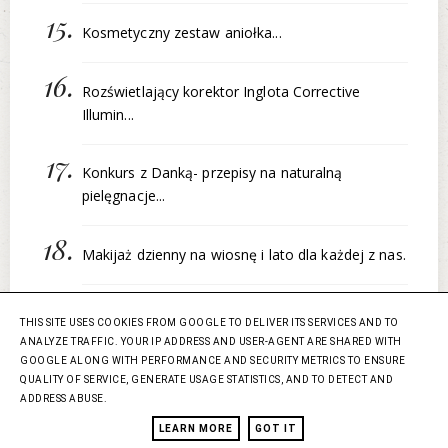
Kosmetyczny zestaw aniołka...
Rozświetlający korektor Inglota Corrective
Illumin...
Konkurs z Danką- przepisy na naturalną
pielęgnacje...
Makijaż dzienny na wiosnę i lato dla każdej z nas.
Makijaż dla oczu piwnych, bordo, granat i zestaw
THIS SITE USES COOKIES FROM GOOGLE TO DELIVER ITS SERVICES AND TO
p...
ANALYZE TRAFFIC. YOUR IP ADDRESS AND USER-AGENT ARE SHARED WITH
GOOGLE ALONG WITH PERFORMANCE AND SECURITY METRICS TO ENSURE
QUALITY OF SERVICE, GENERATE USAGE STATISTICS, AND TO DETECT AND
Kosmetyki nude, szminka, cień, perełki, lakier +
ADDRESS ABUSE.
m...
LEARN MORE
GOT IT