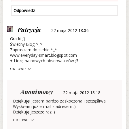
Odpowiedz
Patrycja
22 maja 2012 18:06
Gratki ;]
Świetny Blog ^_^
Zapraszam do siebie *_*
www.everyday-smart.blogspot.com
+ Liczę na nowych obserwatorów ;3
ODPOWIEDZ
Anonimowy
22 maja 2012 18:18
Dziękuję! Jestem bardzo zaskoczona i szczęśliwa!
Wysłałam już e-mail z adresem :)
Dziękuję jeszcze raz :)
ODPOWIEDZ