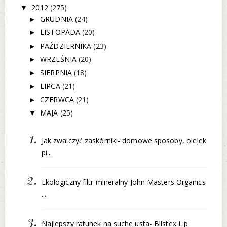
2012
(275)
▼
GRUDNIA
(24)
►
LISTOPADA
(20)
►
PAŹDZIERNIKA
(23)
►
WRZEŚNIA
(20)
►
SIERPNIA
(18)
►
LIPCA
(21)
►
CZERWCA
(21)
►
MAJA
(25)
▼
Jak zwalczyć zaskórniki- domowe sposoby, olejek
pi...
Ekologiczny filtr mineralny John Masters Organics
...
Najlepszy ratunek na suche usta- Blistex Lip