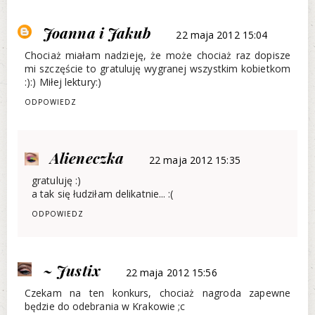
Joanna i Jakub
22 maja 2012 15:04
Chociaż miałam nadzieję, że może chociaż raz dopisze
mi szczęście to gratuluję wygranej wszystkim kobietkom
:):) Miłej lektury:)
ODPOWIEDZ
Alieneczka
22 maja 2012 15:35
gratuluję :)
a tak się łudziłam delikatnie... :(
ODPOWIEDZ
~ Justix
22 maja 2012 15:56
Czekam na ten konkurs, chociaż nagroda zapewne
będzie do odebrania w Krakowie ;c