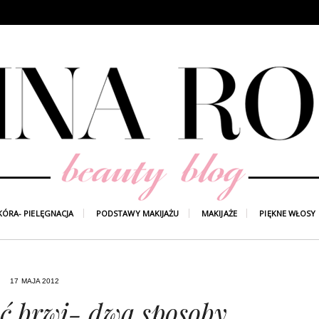
KÓRA- PIELĘGNACJA
PODSTAWY MAKIJAŻU
MAKIJAŻE
PIĘKNE WŁOSY
17 MAJA 2012
ć brwi- dwa sposoby