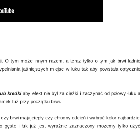
cji. O tym może innym razem, a teraz tylko o tym jak brwi ładni
pełniania jaśniejszych miejsc w łuku tak aby powstała optyczni
lub kredki
aby efekt nie był za ciężki i zaczynać od połowy łuku 
amek tuż przy początku brwi.
czy brwi mają ciepły czy chłodny odcień i wybrać kolor najbardzie
zo gęste i łuk już jest wyraźnie zaznaczony możemy tylko uży