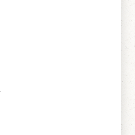
e
e
a
j
ć