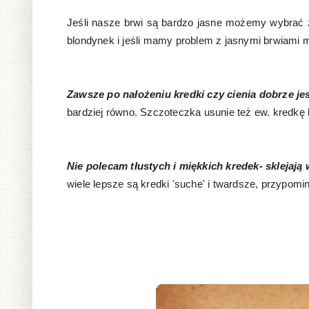
Jeśli nasze brwi są bardzo jasne możemy wybrać ż
blondynek i jeśli mamy problem z jasnymi brwiami m
Zawsze po nałożeniu kredki czy cienia dobrze je
bardziej równo. Szczoteczka usunie też ew. kredkę 
Nie polecam tłustych i miękkich kredek- sklejają
wiele lepsze są kredki 'suche' i twardsze, przypomi