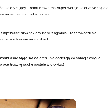
el koloryzujący- Bobbi Brown ma super wersje kolorystyczną dl
ożna sie na ten produkt skusić.
st wyczesać brwi
tak aby kolor złagodniał i rozprowadził sie
która osadziła sie na włoskach.
 woski osadzając sie na nich
i nie docierają do samej skóry- o
nające troszkę suche pastele w ołówku:)