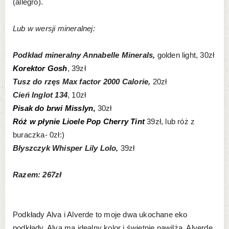
(allegro).
Lub w wersji mineralnej:
Podkład mineralny Annabelle Minerals,
golden light, 30zł
Korektor Gosh
, 39zł
Tusz do rzęs Max factor 2000 Calorie,
20zł
Cień Inglot 134
, 10zł
Pisak do brwi Misslyn
,
30zł
Róż w płynie Lioele Pop Cherry Tint
39zł, lub róż z
buraczka- 0zł:)
Błyszczyk Whisper Lily Lolo,
39zł
Razem: 267zł
Podkłady Alva i Alverde to moje dwa ukochane eko
podkłady. Alva ma idealny kolor i świetnie nawilża, Alverde