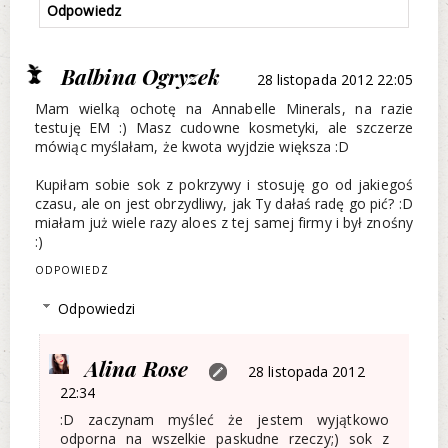
Odpowiedz
Balbina Ogryzek
28 listopada 2012 22:05
Mam wielką ochotę na Annabelle Minerals, na razie
testuję EM :) Masz cudowne kosmetyki, ale szczerze
mówiąc myślałam, że kwota wyjdzie większa :D
Kupiłam sobie sok z pokrzywy i stosuję go od jakiegoś
czasu, ale on jest obrzydliwy, jak Ty dałaś radę go pić? :D
miałam już wiele razy aloes z tej samej firmy i był znośny
:)
ODPOWIEDZ
Odpowiedzi
Alina Rose
28 listopada 2012
22:34
:D zaczynam myśleć że jestem wyjątkowo
odporna na wszelkie paskudne rzeczy;) sok z