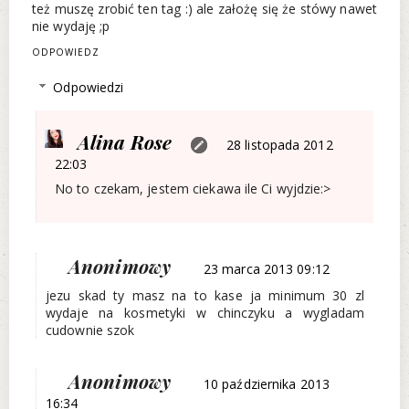
też muszę zrobić ten tag :) ale założę się że stówy nawet
nie wydaję ;p
ODPOWIEDZ
Odpowiedzi
Alina Rose
28 listopada 2012
22:03
No to czekam, jestem ciekawa ile Ci wyjdzie:>
Anonimowy
23 marca 2013 09:12
jezu skad ty masz na to kase ja minimum 30 zl
wydaje na kosmetyki w chinczyku a wygladam
cudownie szok
Anonimowy
10 października 2013
16:34