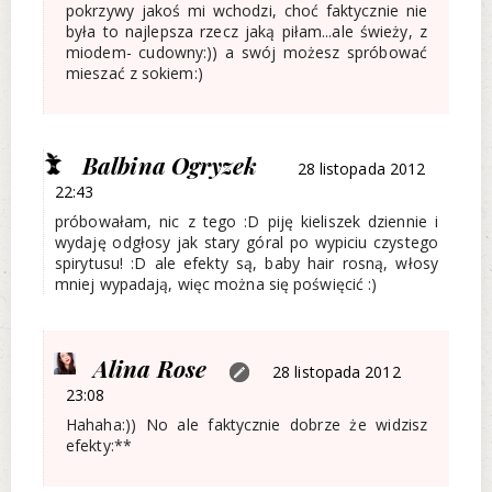
pokrzywy jakoś mi wchodzi, choć faktycznie nie
była to najlepsza rzecz jaką piłam...ale świeży, z
miodem- cudowny:)) a swój możesz spróbować
mieszać z sokiem:)
Balbina Ogryzek
28 listopada 2012
22:43
próbowałam, nic z tego :D piję kieliszek dziennie i
wydaję odgłosy jak stary góral po wypiciu czystego
spirytusu! :D ale efekty są, baby hair rosną, włosy
mniej wypadają, więc można się poświęcić :)
Alina Rose
28 listopada 2012
23:08
Hahaha:)) No ale faktycznie dobrze że widzisz
efekty:**