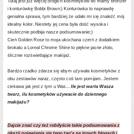
Tutaj jest już więcej drogich kosmetyków bo mamy bronzer
i konturówkę Bobbi Brown:) Konturówka to naprawdę
genialna sprawa, tym bardziej że udało mi się znaleźć mój
idealny kolor. Niestety jej cena była dość wysoka i
skutecznie podbija nasze podsumowanie;)
Cień Golden Rose to moja ukochana czerń z dodatkiem
brokatu a Loreal Chrome Shine to piękne jasne złoto,
ślicznie rozświetlające makijaż.
Bardzo rzadko zdarza się abym używała kosmetyków z
obu zestawów naraz, często coś tam pomijam. Jestem
ciekawa jak jest z tym u Was...
Ile jest warta Wasza
twarz, ilu kosmetyków używacie do dziennego
makijażu?
Dajcie znać czy też robiłyście takie podsumowania z
okazji pojawienia się tego tag'a na innych blogach i