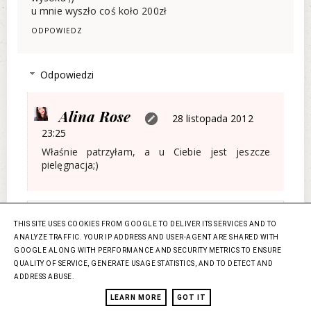
u mnie wyszło coś koło 200zł
ODPOWIEDZ
Odpowiedzi
Alina Rose
28 listopada 2012
23:25
Właśnie patrzyłam, a u Ciebie jest jeszcze
pielęgnacja;)
Odpowiedz
THIS SITE USES COOKIES FROM GOOGLE TO DELIVER ITS SERVICES AND TO
ANALYZE TRAFFIC. YOUR IP ADDRESS AND USER-AGENT ARE SHARED WITH
GOOGLE ALONG WITH PERFORMANCE AND SECURITY METRICS TO ENSURE
pentoxyfilina
28 listopada 2012 22:24
QUALITY OF SERVICE, GENERATE USAGE STATISTICS, AND TO DETECT AND
ADDRESS ABUSE.
Rynkowa wartość kosmetyków jakie używam codziennie
do makijażu to 354,9. Sprawę przedraża podkład Vichy
LEARN MORE
GOT IT
Aera Teint, który kosztuje z 90 zł, do tego rozświetlacz