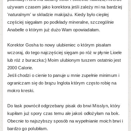
używam czasem jako korektora jeśli zależy mi na bardziej
'naturalnym' w składzie makijażu. Kiedy było cieplej
częściej sięgałam po podkłady mineralne, szczególnie
Anabelle o którym już dużo Wam opowiadałam.
Korektor Gosha to nowy ulubieniec o którym pisałam
wczoraj, do tego najczęściej sięgam po róż w płynie Lioele
lub róż z buraczka:) Moim ulubionym tuszem ostatnio jest
2000 Calorie.
Jeśli chodzi o cienie to panuje u mnie zupełnie minimum i
ograniczam się do brązu Inglota którym często robię na
mokro kreski.
Do łask powrócił odgrzebany pisak do brwi Misslyn, który
kupiłam już spory czas temu ale jakoś odłożyłam na bok.
Obecnie to najszybszy sposób na wypełnianie moich brwi i
bardzo go polubiłam.