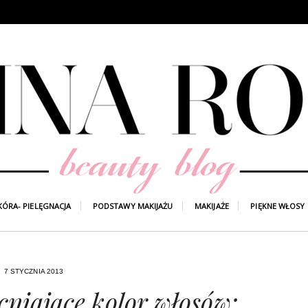
KÓRA- PIELĘGNACJA
PODSTAWY MAKIJAŻU
MAKIJAŻE
PIĘKNE WŁOSY
7 STYCZNIA 2013
niające kolor włosów: