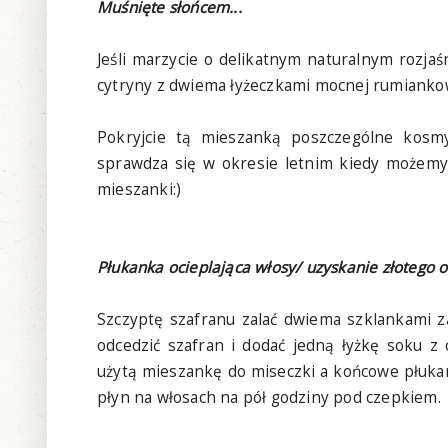
Muśnięte słońcem...
Jeśli marzycie o delikatnym naturalnym rozj
cytryny z dwiema łyżeczkami mocnej rumiankow
Pokryjcie tą mieszanką poszczególne kosmyk
sprawdza się w okresie letnim kiedy możemy
mieszanki:)
Płukanka ocieplająca włosy/ uzyskanie złotego o
Szczyptę szafranu zalać dwiema szklankami z
odcedzić szafran i dodać jedną łyżkę soku z c
użytą mieszankę do miseczki a końcowe płuka
płyn na włosach na pół godziny pod czepkiem.