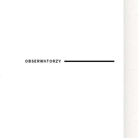
o
OBSERWATORZY
i