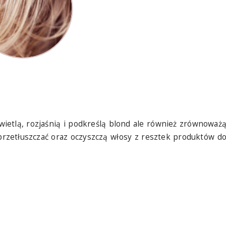
wietlą, rozjaśnią i podkreślą blond ale również zrównoważ
przetłuszczać oraz oczyszczą włosy z resztek produktów d