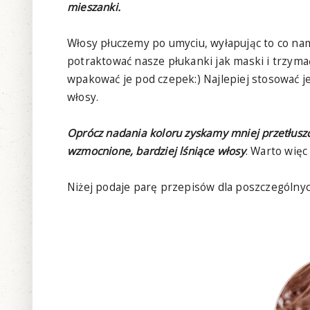
mieszanki.
Włosy płuczemy po umyciu, wyłapując to co na
potraktować nasze płukanki jak maski i trzymać
wpakować je pod czepek:) Najlepiej stosować j
włosy.
Oprócz nadania koloru zyskamy mniej przetłuszc
wzmocnione, bardziej lśniące włosy
. Warto więc
Niżej podaje parę przepisów dla poszczególny