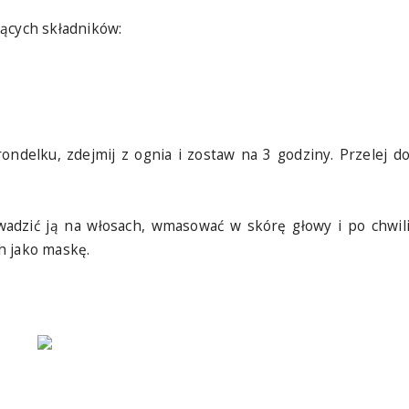
jących składników:
ndelku, zdejmij z ognia i zostaw na 3 godziny. Przelej d
wadzić ją na włosach, wmasować w skórę głowy i po chwil
h jako maskę.