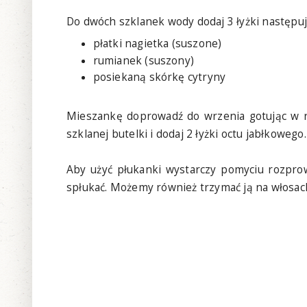
Do dwóch szklanek wody dodaj 3 łyżki następu
płatki nagietka (suszone)
rumianek (suszony)
posiekaną skórkę cytryny
Mieszankę doprowadź do wrzenia gotując w ro
szklanej butelki i dodaj 2 łyżki octu jabłkowego.
Aby użyć płukanki wystarczy pomyciu rozpro
spłukać. Możemy również trzymać ją na włosac