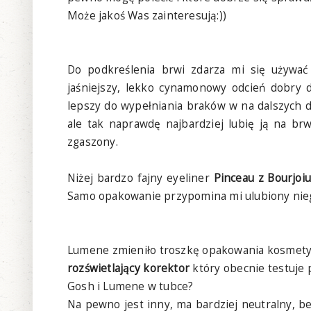
Może jakoś Was zainteresują:))
Do podkreślenia brwi zdarza mi się używa
jaśniejszy, lekko cynamonowy odcień dobry 
lepszy do wypełniania braków w na dalszych d
ale tak naprawdę najbardziej lubię ją na brw
zgaszony.
Niżej bardzo fajny eyeliner
Pinceau z Bourjoi
Samo opakowanie przypomina mi ulubiony niegd
Lumene zmieniło troszkę opakowania kosmetykó
rozświetlający korektor
który obecnie testuje 
Gosh i Lumene w tubce?
Na pewno jest inny, ma bardziej neutralny, beż