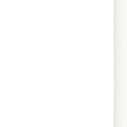
j
,
,
i
.
y
a
k