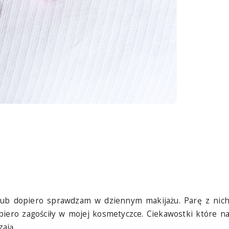
 lub dopiero sprawdzam w dziennym makijażu. Parę z nic
piero zagościły w mojej kosmetyczce. Ciekawostki które n
ają.