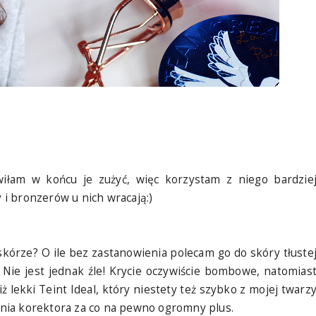
iłam w końcu je zużyć, więc korzystam z niego bardzie
y i bronzerów u nich wracają:)
kórze? O ile bez zastanowienia polecam go do skóry tłuste
Nie jest jednak źle! Krycie oczywiście bombowe, natomias
 lekki Teint Ideal, który niestety też szybko z mojej twarz
nia korektora za co na pewno ogromny plus.