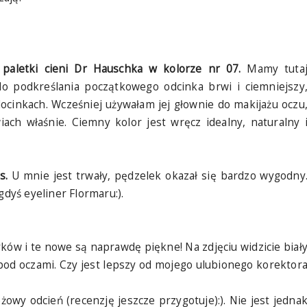
ć
paletki cieni Dr Hauschka w kolorze nr 07.
Mamy tuta
do podkreślania początkowego odcinka brwi i ciemniejszy
ocinkach. Wcześniej używałam jej głownie do makijażu oczu
iach właśnie. Ciemny kolor jest wręcz idealny, naturalny 
us.
U mnie jest trwały, pędzelek okazał się bardzo wygodny
yś eyeliner Flormaru:).
w i te nowe są naprawdę piękne! Na zdjęciu widzicie biał
pod oczami. Czy jest lepszy od mojego ulubionego korektor
owy odcień (recenzję jeszcze przygotuje):). Nie jest jedna