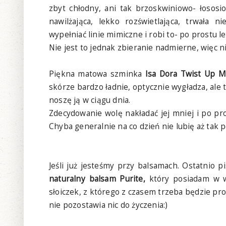
zbyt chłodny, ani tak brzoskwiniowo- łosos
nawilżająca, lekko rozświetlająca, trwała 
wypełniać linie mimiczne i robi to- po prostu l
Nie jest to jednak zbieranie nadmierne, więc n
Piękna matowa szminka
Isa Dora Twist Up M
skórze bardzo ładnie, optycznie wygładza, ale 
noszę ją w ciągu dnia.
Zdecydowanie wolę nakładać jej mniej i po p
Chyba generalnie na co dzień nie lubię aż tak p
Jeśli już jesteśmy przy balsamach. Ostatnio p
naturalny balsam Purite,
który posiadam w we
słoiczek, z którego z czasem trzeba będzie pro
nie pozostawia nic do życzenia:)