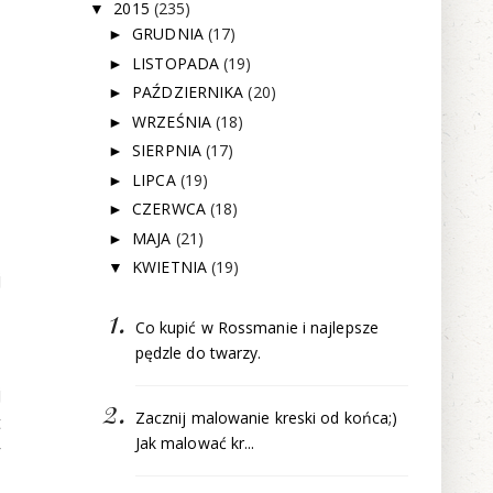
2015
(235)
▼
GRUDNIA
(17)
►
LISTOPADA
(19)
►
PAŹDZIERNIKA
(20)
►
WRZEŚNIA
(18)
►
SIERPNIA
(17)
►
LIPCA
(19)
►
CZERWCA
(18)
►
MAJA
(21)
►
KWIETNIA
(19)
▼
j
Co kupić w Rossmanie i najlepsze
pędzle do twarzy.
j
Zacznij malowanie kreski od końca;)
t
Jak malować kr...
y