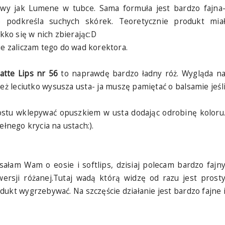
iowy jak Lumene w tubce. Sama formuła jest bardzo fajna
nie podkreśla suchych skórek. Teoretycznie produkt mia
ekko się w nich zbierając:D
ie zaliczam tego do wad korektora.
atte Lips nr 56
to naprawdę bardzo ładny róż. Wygląda n
też leciutko wysusza usta- ja muszę pamiętać o balsamie jeśl
rostu wklepywać opuszkiem w usta dodając odrobinę koloru
ełnego krycia na ustach:).
isałam Wam o eosie i softlips, dzisiaj polecam bardzo fajn
rsji różanej.Tutaj wadą którą widzę od razu jest prost
dukt wygrzebywać. Na szczęście działanie jest bardzo fajne 