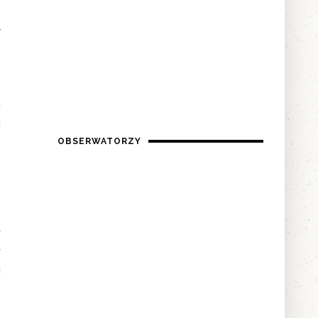
-
ł
a
i
OBSERWATORZY
.
y
y
i