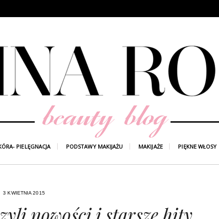
KÓRA- PIELĘGNACJA
PODSTAWY MAKIJAŻU
MAKIJAŻE
PIĘKNE WŁOSY
3 KWIETNIA 2015
zyli nowości i starsze hity