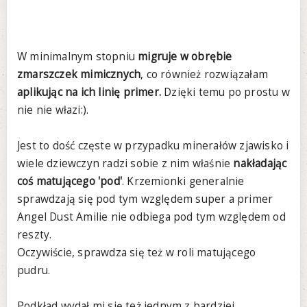
W minimalnym stopniu
migruje w obrębie
zmarszczek mimicznych
, co również rozwiązałam
aplikując na ich linię primer.
Dzięki temu po prostu w
nie nie włazi:).
Jest to dość częste w przypadku minerałów zjawisko i
wiele dziewczyn radzi sobie z nim właśnie
nakładając
coś matującego 'pod'
. Krzemionki generalnie
sprawdzają się pod tym względem super a primer
Angel Dust Amilie nie odbiega pod tym względem od
reszty.
Oczywiście, sprawdza się też w roli matującego
pudru.
Podkład wydał mi się też jednym z bardziej