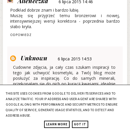
Alieneczka
6 lipca 2015 14:46
Podkład dobrze znam i bardzo lubię.
Muszę się przyjrzeć temu bronzerowi i nowej,
intensywniejszej wersji korektora - poprzednia bardzo
słabo kryła.
ODPOWIEDZ
Unknown
6 lipca 2015 14:53
Cudowne zdjęcia, ja cały czas szukam inspiracji to
tego jak uchwycić kosmetyki, a Twój blog może
posłużyć za inspirację. Co do samych minerali,
przekonałam się do nich po kuracji kwasami, idealnie
leżą i nie zapychają moich porów.
THIS SITE USES COOKIES FROM GOOGLE TO DELIVER ITS SERVICES AND TO
ODPOWIEDZ
ANALYZE TRAFFIC. YOUR IP ADDRESS AND USER-AGENT ARE SHARED WITH
GOOGLE ALONG WITH PERFORMANCE AND SECURITY METRICS TO ENSURE
QUALITY OF SERVICE, GENERATE USAGE STATISTICS, AND TO DETECT AND
ADDRESS ABUSE.
Anonimowy
6 lipca 2015 14:57
LEARN MORE
GOT IT