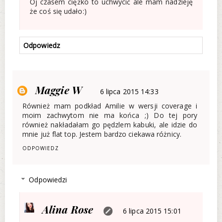
Oj czasem ciężko to uchwycić ale mam nadzieję
że coś się udało:)
Odpowiedz
Maggie W
6 lipca 2015 14:33
Również mam podkład Amilie w wersji coverage i
moim zachwytom nie ma końca ;) Do tej pory
również nakładałam go pędzlem kabuki, ale idzie do
mnie już flat top. Jestem bardzo ciekawa różnicy.
ODPOWIEDZ
Odpowiedzi
Alina Rose
6 lipca 2015 15:01