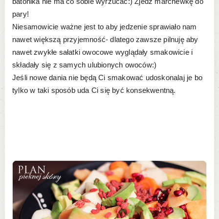
batonika nie ma co sobie wyrzucać:) Zjedz marchewkę do
pary!
Niesamowicie ważne jest to aby jedzenie sprawiało nam
nawet większą przyjemność- dlatego zawsze pilnuję aby
nawet zwykłe sałatki owocowe wyglądały smakowicie i
składały się z samych ulubionych owoców:)
Jeśli nowe dania nie będą Ci smakować udoskonalaj je bo
tylko w taki sposób uda Ci się być konsekwentną.