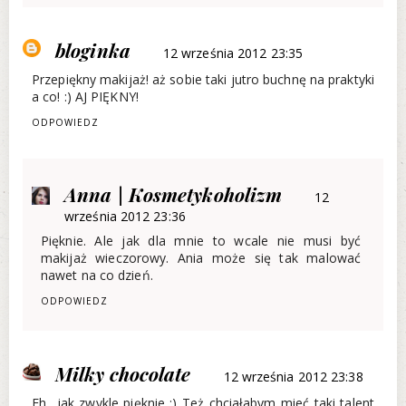
bloginka
12 września 2012 23:35
Przepiękny makijaż! aż sobie taki jutro buchnę na praktyki
a co! :) AJ PIĘKNY!
ODPOWIEDZ
Anna | Kosmetykoholizm
12
września 2012 23:36
Pięknie. Ale jak dla mnie to wcale nie musi być
makijaż wieczorowy. Ania może się tak malować
nawet na co dzień.
ODPOWIEDZ
Milky chocolate
12 września 2012 23:38
Eh.. jak zwykle pięknie :) Też chciałabym mieć taki talent