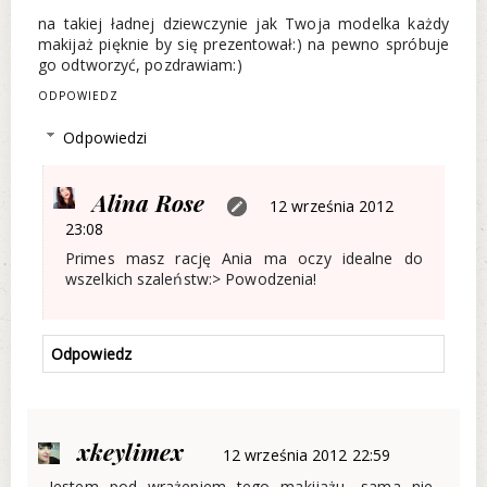
na takiej ładnej dziewczynie jak Twoja modelka każdy
makijaż pięknie by się prezentował:) na pewno spróbuje
go odtworzyć, pozdrawiam:)
ODPOWIEDZ
Odpowiedzi
Alina Rose
12 września 2012
23:08
Primes masz rację Ania ma oczy idealne do
wszelkich szaleństw:> Powodzenia!
Odpowiedz
xkeylimex
12 września 2012 22:59
Jestem pod wrażeniem tego makijażu- sama nie