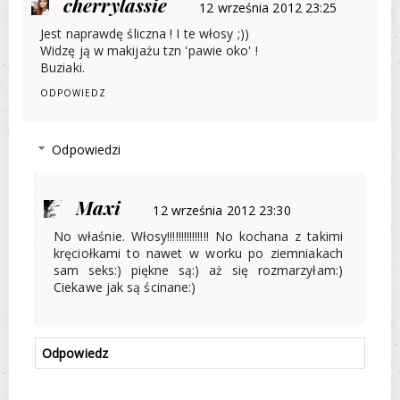
cherrylassie
12 września 2012 23:25
Jest naprawdę śliczna ! I te włosy ;))
Widzę ją w makijażu tzn 'pawie oko' !
Buziaki.
ODPOWIEDZ
Odpowiedzi
Maxi
12 września 2012 23:30
No właśnie. Włosy!!!!!!!!!!!!!!! No kochana z takimi
kręciołkami to nawet w worku po ziemniakach
sam seks:) piękne są:) aż się rozmarzyłam:)
Ciekawe jak są ścinane:)
Odpowiedz