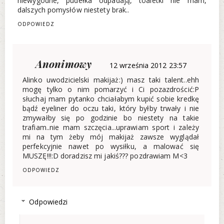
niewygodne, pudełka odpadają, toaletki nie mam,
dalszych pomysłów niestety brak..
ODPOWIEDZ
Anonimowy
12 września 2012 23:57
Alinko uwodzicielski makijaż:) masz taki talent..ehh
mogę tylko o nim pomarzyć i Ci pozazdrościć:P
słuchaj mam pytanko chciałabym kupić sobie kredkę
bądź eyeliner do oczu taki, który byłby trwały i nie
zmywałby się po godzinie bo niestety na takie
trafiam..nie mam szczęcia...uprawiam sport i zależy
mi na tym żeby mój makijaż zawsze wyglądał
perfekcyjnie nawet po wysiłku, a malować się
MUSZĘ!!!:D doradzisz mi jakiś??? pozdrawiam M<3
ODPOWIEDZ
Odpowiedzi