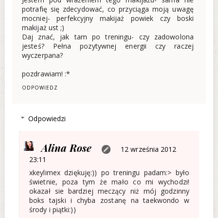
potrafię się zdecydować, co przyciąga moją uwagę
mocniej- perfekcyjny makijaż powiek czy boski
makijaż ust ;)
Daj znać, jak tam po treningu- czy zadowolona
jesteś? Pełna pozytywnej energii czy raczej
wyczerpana?
pozdrawiam! :*
ODPOWIEDZ
Odpowiedzi
Alina Rose
12 września 2012
23:11
xkeylimex dziękuję:)) po treningu padam:> było
świetnie, poza tym że mało co mi wychodzi!
okazał sie bardziej meczący niż mój godzinny
boks tajski i chyba zostanę na taekwondo w
środy i piątki:))