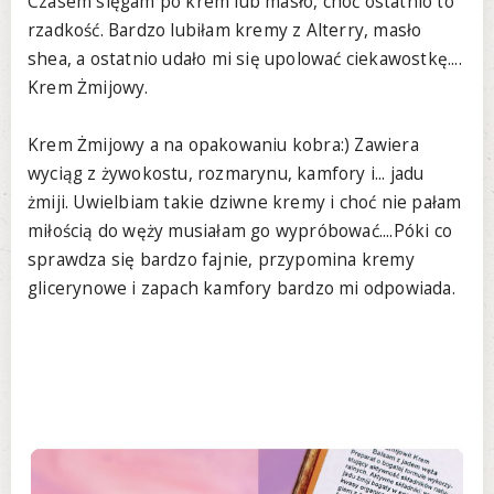
Czasem sięgam po krem lub masło, choć ostatnio to
rzadkość. Bardzo lubiłam kremy z Alterry, masło
shea, a ostatnio udało mi się upolować ciekawostkę....
Krem Żmijowy.
Krem Żmijowy a na opakowaniu kobra:) Zawiera
wyciąg z żywokostu, rozmarynu, kamfory i... jadu
żmiji. Uwielbiam takie dziwne kremy i choć nie pałam
miłością do węży musiałam go wypróbować....Póki co
sprawdza się bardzo fajnie, przypomina kremy
glicerynowe i zapach kamfory bardzo mi odpowiada.