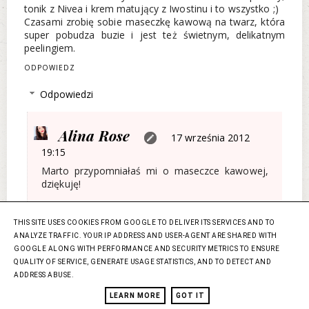
tonik z Nivea i krem matujący z Iwostinu i to wszystko ;)
Czasami zrobię sobie maseczkę kawową na twarz, która
super pobudza buzie i jest też świetnym, delikatnym
peelingiem.
ODPOWIEDZ
Odpowiedzi
Alina Rose
17 września 2012
19:15
Marto przypomniałaś mi o maseczce kawowej,
dziękuję!
THIS SITE USES COOKIES FROM GOOGLE TO DELIVER ITS SERVICES AND TO
Odpowiedz
ANALYZE TRAFFIC. YOUR IP ADDRESS AND USER-AGENT ARE SHARED WITH
GOOGLE ALONG WITH PERFORMANCE AND SECURITY METRICS TO ENSURE
QUALITY OF SERVICE, GENERATE USAGE STATISTICS, AND TO DETECT AND
ADDRESS ABUSE.
Anonimowy
17 września 2012 19:06
LEARN MORE
GOT IT