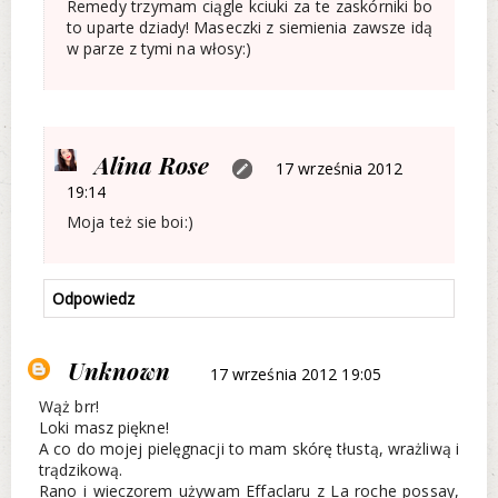
Remedy trzymam ciągle kciuki za te zaskórniki bo
to uparte dziady! Maseczki z siemienia zawsze idą
w parze z tymi na włosy:)
Alina Rose
17 września 2012
19:14
Moja też sie boi:)
Odpowiedz
Unknown
17 września 2012 19:05
Wąż brr!
Loki masz piękne!
A co do mojej pielęgnacji to mam skórę tłustą, wrażliwą i
trądzikową.
Rano i wieczorem używam Effaclaru z La roche possay,