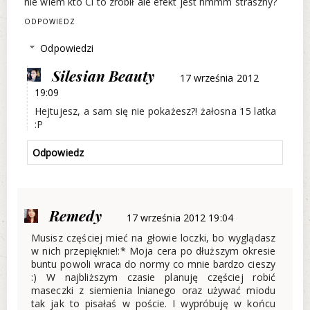
nie wiem kto Ci to zrobił ale efekt jest hmmm straszny?
ODPOWIEDZ
Odpowiedzi
Silesian Beauty
17 września 2012
19:09
Hejtujesz, a sam się nie pokażesz?! żałosna 15 latka
:P
Odpowiedz
Remedy
17 września 2012 19:04
Musisz częściej mieć na głowie loczki, bo wyglądasz
w nich przepięknie!:* Moja cera po dłuższym okresie
buntu powoli wraca do normy co mnie bardzo cieszy
:) W najbliższym czasie planuję częściej robić
maseczki z siemienia lnianego oraz używać miodu
tak jak to pisałaś w poście. I wypróbuję w końcu