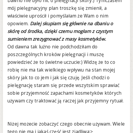
Dawno nie było nic o pielęgnacji skóry:) Tymczasem
mój pielęgnacyjny plan troszkę się zmienił, a
właściwie uprościł i pomyślałam że Wam o nim
opowiem.
Dalej skupiam się głównie na dbaniu o
skórę od środka, dzięki czemu mogłam z czystym
sumieniem zrezygnować z masy kosmetyków.
Od dawna tak luźno nie podchodziłam do
poszczególnych kroków pielęgnacji i muszę
powiedzieć że to świetne uczucie:) Widzę że to co
robię nie ma tak wielkiego wpływu na stan mojej
skóry jak to co jem i jak się czuję. Jeśli chodzi o
pielęgnację staram się przede wszytskim sprawiać
sobie przyjemność zapachami kosmetyków których
używam czy traktować ją raczej jak przyjemny rytuał.
Niżej możecie zobaczyć czego obecnie używam. Wiele
tego nie ma i jakaś część jest zjadliwa:>