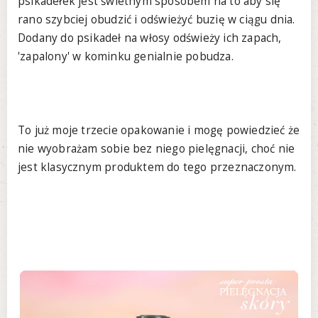
psikadełek jest świetnym sposobem na to aby się
rano szybciej obudzić i odświeżyć buzię w ciągu dnia.
Dodany do psikadeł na włosy odświeży ich zapach,
'zapalony' w kominku genialnie pobudza.
To już moje trzecie opakowanie i mogę powiedzieć że
nie wyobrażam sobie bez niego pielęgnacji, choć nie
jest klasycznym produktem do tego przeznaczonym.