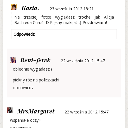
Kasia.
23 września 2012 18:21
Na trzeciej fotce wyglądasz trochę jak Alicja
Bachleda Curuś :D Piękny makijaż :) Pozdrawiam!
Odpowiedz
Reni-ferek
22 września 2012 15:47
obłednie wygladasz:)
piekny róż na policzkach!
ODPOWIEDZ
MrsMargaret
22 września 2012 15:47
wspaniałe oczy!!!