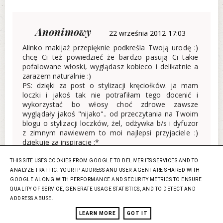
Anonimowy
22 września 2012 17:03
Alinko makijaż przepięknie podkreśla Twoją urodę :)
chcę Ci też powiedzieć że bardzo pasują Ci takie
pofalowane włoski, wyglądasz kobieco i delikatnie a
zarazem naturalnie :)
PS: dzięki za post o stylizacji kręciołków. ja mam
loczki i jakoś tak nie potrafiłam tego docenić i
wykorzystać bo włosy choć zdrowe zawsze
wyglądały jakoś "nijako".. od przeczytania na Twoim
blogu o stylizacji loczków, żel, odżywka b/s i dyfuzor
z zimnym nawiewem to moi najlepsi przyjaciele :)
dziękuję za inspirację :*
JULIA
THIS SITE USES COOKIES FROM GOOGLE TO DELIVER ITS SERVICES AND TO
ODPOWIEDZ
ANALYZE TRAFFIC. YOUR IP ADDRESS AND USER-AGENT ARE SHARED WITH
GOOGLE ALONG WITH PERFORMANCE AND SECURITY METRICS TO ENSURE
QUALITY OF SERVICE, GENERATE USAGE STATISTICS, AND TO DETECT AND
Odpowiedzi
ADDRESS ABUSE.
LEARN MORE
GOT IT