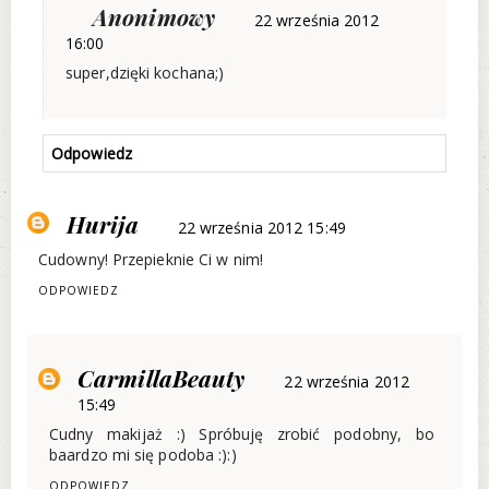
Anonimowy
22 września 2012
16:00
super,dzięki kochana;)
Odpowiedz
Hurija
22 września 2012 15:49
Cudowny! Przepieknie Ci w nim!
ODPOWIEDZ
CarmillaBeauty
22 września 2012
15:49
Cudny makijaż :) Spróbuję zrobić podobny, bo
baardzo mi się podoba :):)
ODPOWIEDZ