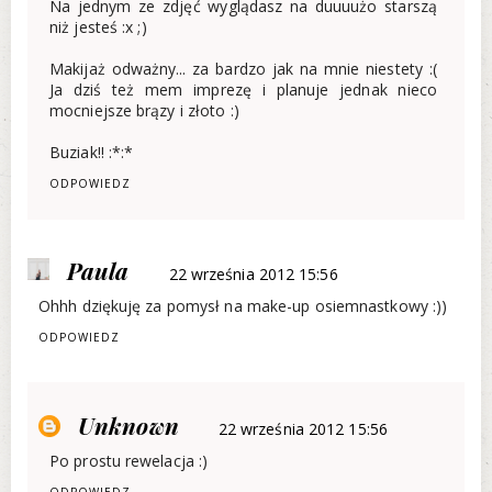
Na jednym ze zdjęć wyglądasz na duuuużo starszą
niż jesteś :x ;)
Makijaż odważny... za bardzo jak na mnie niestety :(
Ja dziś też mem imprezę i planuje jednak nieco
mocniejsze brązy i złoto :)
Buziak!! :*:*
ODPOWIEDZ
Paula
22 września 2012 15:56
Ohhh dziękuję za pomysł na make-up osiemnastkowy :))
ODPOWIEDZ
Unknown
22 września 2012 15:56
Po prostu rewelacja :)
ODPOWIEDZ