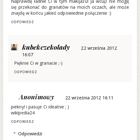
Naprawdę ładnie Ci w tym makijażu! Ja wciąż nie mogę
się przekonać do granatów na moich oczach, ale może
znajdę w końcu jakieś odpowiednie połączenie :)
ODPOWIEDZ
kubekczekolady
22 września 2012
16:07
Pięknie Ci w granacie ;-)
ODPOWIEDZ
Anonimowy
22 września 2012 16:11
piekny! i pasuje Ci idealnie ; )
wikipedia24
ODPOWIEDZ
Odpowiedzi