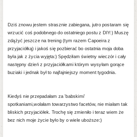
Dziś znowu jestem strasznie zabiegana, jutro postaram się
wrzucić coś podobnego do ostatniego postu z DIY:) Muszę
zdążyć jeszcze na trening (tym razem Capoeira z
przyjaciółką) i jakoś się pozbierać bo ostatnia moja doba
była jak z życia wyjęta:) Spędziłam świetny wieczór i cały
następny dzień z przyjaciółkami którym wysyłam gorące
buziaki i jednak był to najfajniejszy moment tygodnia.
Kiedyś nie przepadałam za 'babskimi'
spotkaniami,wolałam towarzystwo facetów, nie miałam tak
bliskich przyjaciółek. Trochę się zmieniło i teraz wiem że
bez nich moje życie było by o wiele uboższe:)