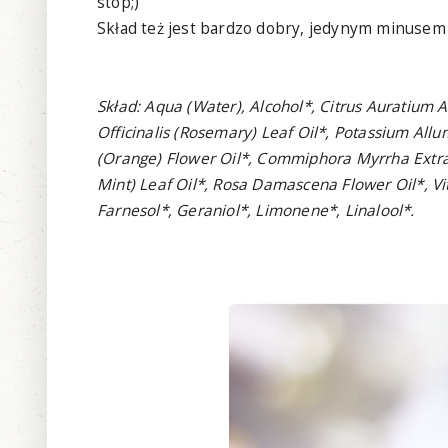
stop;)
Skład też jest bardzo dobry, jedynym minusem j
Skład: Aqua (Water), Alcohol*, Citrus Auratium 
Officinalis (Rosemary) Leaf Oil*, Potassium Allu
(Orange) Flower Oil*, Commiphora Myrrha Extract
Mint) Leaf Oil*, Rosa Damascena Flower Oil*, Vitis
Farnesol*, Geraniol*, Limonene*, Linalool*.