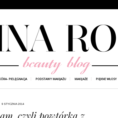
KÓRA- PIELĘGNACJA
PODSTAWY MAKIJAŻU
MAKIJAŻE
PIĘKNE WŁOSY
9 STYCZNIA 2014
am, czyli powtórka z