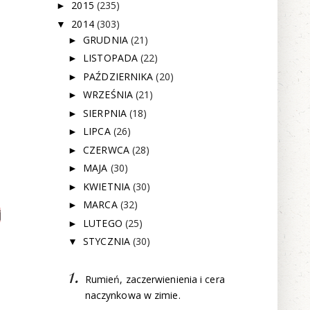
2015
(235)
►
2014
(303)
▼
GRUDNIA
(21)
►
LISTOPADA
(22)
►
PAŹDZIERNIKA
(20)
►
WRZEŚNIA
(21)
►
SIERPNIA
(18)
►
LIPCA
(26)
►
CZERWCA
(28)
►
MAJA
(30)
►
KWIETNIA
(30)
►
MARCA
(32)
►
j
LUTEGO
(25)
►
STYCZNIA
(30)
▼
Rumień, zaczerwienienia i cera
naczynkowa w zimie.