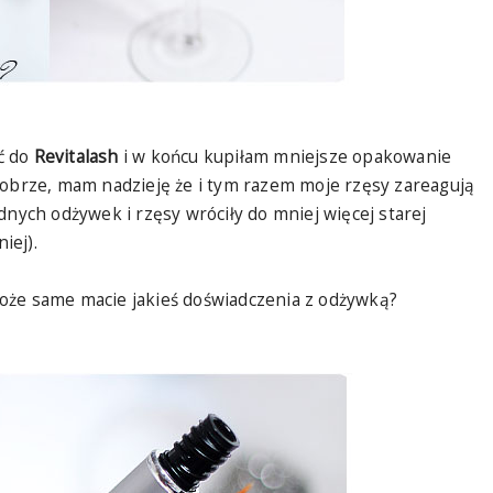
ć do
Revitalash
i w końcu kupiłam mniejsze opakowanie
dobrze, mam nadzieję że i tym razem moje rzęsy zareagują
dnych odżywek i rzęsy wróciły do mniej więcej starej
niej).
że same macie jakieś doświadczenia z odżywką?