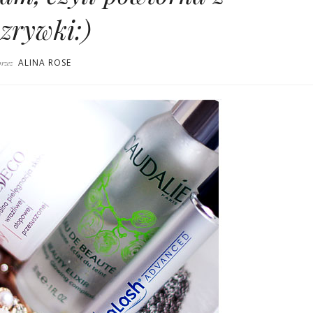
ozrywki:)
ALINA ROSE
przez