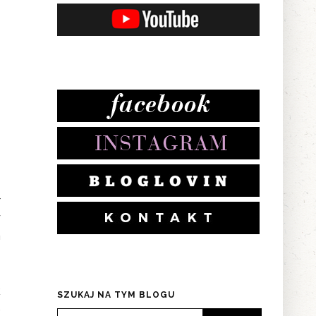
ł
y
a
k
SZUKAJ NA TYM BLOGU
e