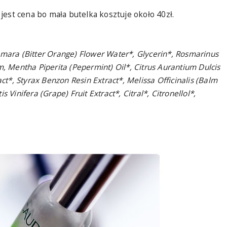
est cena bo mała butelka kosztuje około 40zł.
Amara (Bitter Orange) Flower Water*, Glycerin*, Rosmarinus
m, Mentha Piperita (Pepermint) Oil*, Citrus Aurantium Dulcis
*, Styrax Benzon Resin Extract*, Melissa Officinalis (Balm
 Vinifera (Grape) Fruit Extract*, Citral*, Citronellol*,