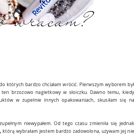
, do których bardzo chciałam wrócić. Pierwszym wyborem by
li ten brzozowo nagietkowy w słoiczku. Dawno temu, kied
uktów w zupełnie innych opakowaniach, skusiłam się n
zupełnym niewypałem. Od tego czasu zmieniła się jedna
,
którą wybrałam jestem bardzo zadowolona, używam jej ni