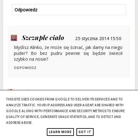
Odpowiedz
Szczupłe ciało
25 stycznia 2014 15:50
Myślisz Alinko, że może się ścinać, jak damy na niego
puder? Bo bez pudru pewnie się będzie świecił
szybko na nosie?
ODPOWIEDZ
PTysiowa
25 stycznia 2014 16:06
THIS SITE USES COOKIES FROM GOOGLE TO DELIVER ITS SERVICES AND TO
Ja przez caly rok mam zaczerwieniony nos. Jak nie zimno,
ANALYZE TRAFFIC. YOUR IP ADDRESS AND USER-AGENT ARE SHARED WITH
to alergia. Jeszcze kiedy indziej moje wrazliwe naczynka.
GOOGLE ALONG WITH PERFORMANCE AND SECURITY METRICS TO ENSURE
Nie stosuje podkladow, pudrow i innych tego typu
QUALITY OF SERVICE, GENERATE USAGE STATISTICS, AND TO DETECT AND
specyfikow. Nie przeszkadza mi to na codzien, ale jak
ADDRESS ABUSE.
widze swoje zdjecia, to czasem zastanawiam sie, czy nie
sprobowac czegos maskujacego. Po namysle dochodze
LEARN MORE
GOT IT
do wniosku, ze mi takie czary niepotrzebne.