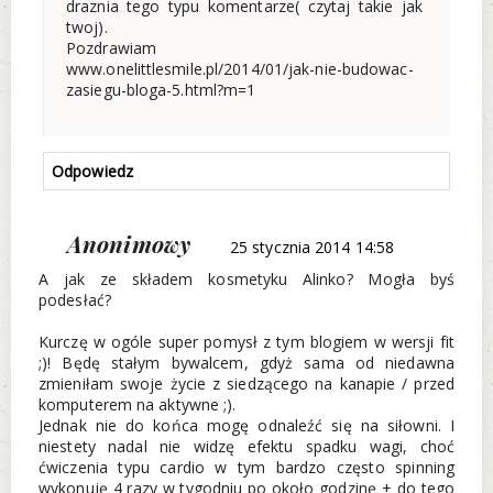
draznia tego typu komentarze( czytaj takie jak
twoj).
Pozdrawiam
www.onelittlesmile.pl/2014/01/jak-nie-budowac-
zasiegu-bloga-5.html?m=1
Odpowiedz
Anonimowy
25 stycznia 2014 14:58
A jak ze składem kosmetyku Alinko? Mogła byś
podesłać?
Kurczę w ogóle super pomysł z tym blogiem w wersji fit
;)! Będę stałym bywalcem, gdyż sama od niedawna
zmieniłam swoje życie z siedzącego na kanapie / przed
komputerem na aktywne ;).
Jednak nie do końca mogę odnaleźć się na siłowni. I
niestety nadal nie widzę efektu spadku wagi, choć
ćwiczenia typu cardio w tym bardzo często spinning
wykonuję 4 razy w tygodniu po około godzinę + do tego