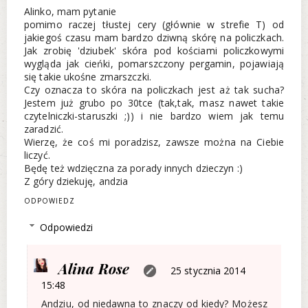
Alinko, mam pytanie
pomimo raczej tłustej cery (głównie w strefie T) od
jakiegoś czasu mam bardzo dziwną skórę na policzkach.
Jak zrobię 'dziubek' skóra pod kościami policzkowymi
wygląda jak cieńki, pomarszczony pergamin, pojawiają
się takie ukośne zmarszczki.
Czy oznacza to skóra na policzkach jest aż tak sucha?
Jestem już grubo po 30tce (tak,tak, masz nawet takie
czytelniczki-staruszki ;)) i nie bardzo wiem jak temu
zaradzić.
Wierzę, że coś mi poradzisz, zawsze można na Ciebie
liczyć.
Będę też wdzięczna za porady innych dzieczyn :)
Z góry dziekuję, andzia
ODPOWIEDZ
Odpowiedzi
Alina Rose
25 stycznia 2014
15:48
Andziu, od niedawna to znaczy od kiedy? Możesz