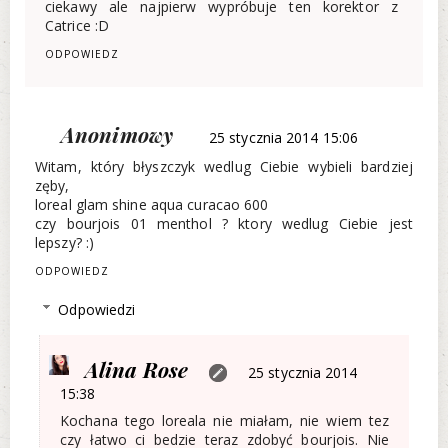
ciekawy ale najpierw wypróbuje ten korektor z
Catrice :D
ODPOWIEDZ
Anonimowy
25 stycznia 2014 15:06
Witam, który błyszczyk wedlug Ciebie wybieli bardziej
zęby,
loreal glam shine aqua curacao 600
czy bourjois 01 menthol ? ktory wedlug Ciebie jest
lepszy? :)
ODPOWIEDZ
Odpowiedzi
Alina Rose
25 stycznia 2014
15:38
Kochana tego loreala nie miałam, nie wiem tez
czy łatwo ci bedzie teraz zdobyć bourjois. Nie