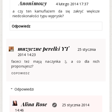
Anonimowy
4 lutego 2014 17:37
a czy ten kamuflażem da się zakryć większe
niedoskonałości typu wypryski?
Odpowiedz
muzyczne perełki YT
25 stycznia
2014 14:23
faceci też mają naczynka :), a co dla nich
proponujesz?
ODPOWIEDZ
Odpowiedzi
Alina Rose
25 stycznia 2014
14:46