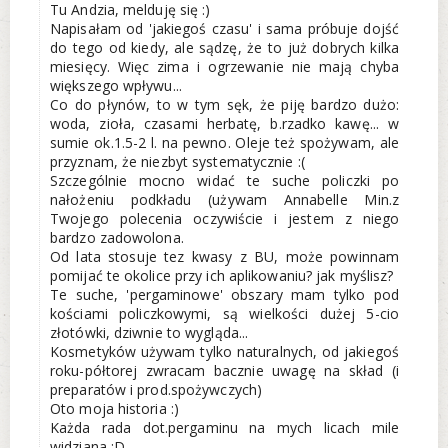
Tu Andzia, melduję się :)
Napisałam od 'jakiegoś czasu' i sama próbuje dojść
do tego od kiedy, ale sądzę, że to już dobrych kilka
miesięcy. Więc zima i ogrzewanie nie mają chyba
większego wpływu...
Co do płynów, to w tym sęk, że piję bardzo dużo:
woda, zioła, czasami herbatę, b.rzadko kawę... w
sumie ok.1.5-2 l. na pewno. Oleje też spożywam, ale
przyznam, że niezbyt systematycznie :(
Szczególnie mocno widać te suche policzki po
nałożeniu podkładu (używam Annabelle Min.z
Twojego polecenia oczywiście i jestem z niego
bardzo zadowolona.
Od lata stosuje tez kwasy z BU, może powinnam
pomijać te okolice przy ich aplikowaniu? jak myślisz?
Te suche, 'pergaminowe' obszary mam tylko pod
kościami policzkowymi, są wielkości dużej 5-cio
złotówki, dziwnie to wygląda...
Kosmetyków używam tylko naturalnych, od jakiegoś
roku-półtorej zwracam bacznie uwagę na skład (i
preparatów i prod.spożywczych)
Oto moja historia :)
Każda rada dot.pergaminu na mych licach mile
widziana :D