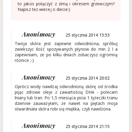
to jakos połączyć z zimą i okresem grzewczym?
Napisz tez wiecej o diecie:)
Anonimowy
25 stycznia 2014 15:53
Twoja skóra jest zapewne odwodniona, spróbuj
zwiekszyc ilość spozywanych płynow do min 2 l a
zapewniam, ze po kilku dniach zobaczysz ogromną
różnice ;-)
Anonimowy
25 stycznia 2014 20:02
Oprócz wody nawilżaj odwodnioną skórę od środka
pijąc zdrowe oleje z zawartością DHA - polecam
lniany lub tran. Po 1,5 miesiąca picia 1 łyżeczki tranu
dziennie zauważyłam, że nawet na piętach moja
stwardniała skóra robi się miękka, czyli nawilżona.
Anonimowy
25 stycznia 2014 21:15