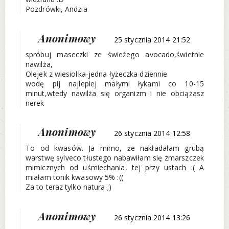
Pozdrówki, Andzia
Anonimowy
25 stycznia 2014 21:52
spróbuj maseczki ze świeżego avocado,świetnie
nawilża,
Olejek z wiesiołka-jedna łyżeczka dziennie
wodę pij najlepiej małymi łykami co 10-15
minut,wtedy nawilża się organizm i nie obciążasz
nerek
Anonimowy
26 stycznia 2014 12:58
To od kwasów. Ja mimo, że nakładałam grubą
warstwę sylveco tłustego nabawiłam się zmarszczek
mimicznych od uśmiechania, tej przy ustach :( A
miałam tonik kwasowy 5% :((
Za to teraz tylko natura ;)
Anonimowy
26 stycznia 2014 13:26