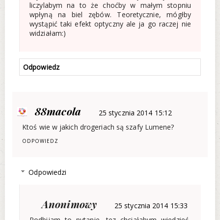
liczylabym na to że choćby w małym stopniu
wpłyną na biel zębów. Teoretycznie, mógłby
wystąpić taki efekt optyczny ale ja go raczej nie
widziałam:)
Odpowiedz
88macola
25 stycznia 2014 15:12
Ktoś wie w jakich drogeriach są szafy Lumene?
ODPOWIEDZ
Odpowiedzi
Anonimowy
25 stycznia 2014 15:33
Podbijam to pytanie, tez chciałabym wiedzieć