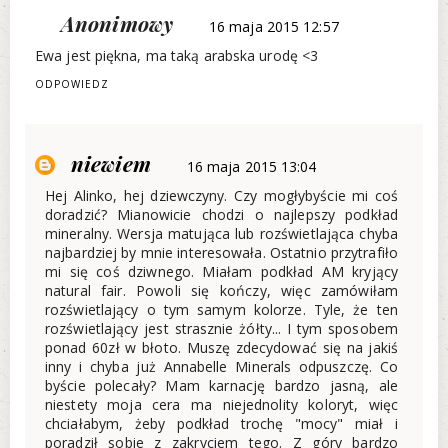
Anonimowy
16 maja 2015 12:57
Ewa jest piękna, ma taką arabska urodę <3
ODPOWIEDZ
niewiem
16 maja 2015 13:04
Hej Alinko, hej dziewczyny. Czy mogłybyście mi coś
doradzić? Mianowicie chodzi o najlepszy podkład
mineralny. Wersja matująca lub rozświetlająca chyba
najbardziej by mnie interesowała. Ostatnio przytrafiło
mi się coś dziwnego. Miałam podkład AM kryjący
natural fair. Powoli się kończy, więc zamówiłam
rozświetlający o tym samym kolorze. Tyle, że ten
rozświetlający jest strasznie żółty... I tym sposobem
ponad 60zł w błoto. Muszę zdecydować się na jakiś
inny i chyba już Annabelle Minerals odpuszczę. Co
byście polecały? Mam karnację bardzo jasną, ale
niestety moja cera ma niejednolity koloryt, więc
chciałabym, żeby podkład trochę "mocy" miał i
poradził sobie z zakryciem tego. Z góry bardzo