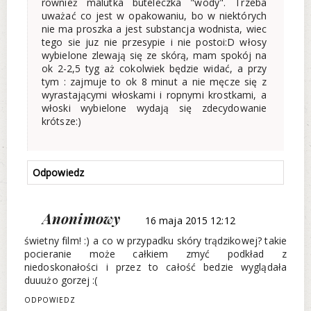
rownież malutka buteleczka "wody". Trzeba
uważać co jest w opakowaniu, bo w niektórych
nie ma proszka a jest substancja wodnista, wiec
tego sie juz nie przesypie i nie postoi:D włosy
wybielone zlewają się ze skórą, mam spokój na
ok 2-2,5 tyg aż cokolwiek będzie widać, a przy
tym : zajmuje to ok 8 minut a nie męcze się z
wyrastającymi włoskami i ropnymi krostkami, a
włoski wybielone wydają się zdecydowanie
krótsze:)
Odpowiedz
Anonimowy
16 maja 2015 12:12
świetny film! :) a co w przypadku skóry trądzikowej? takie
pocieranie może całkiem zmyć podkład z
niedoskonałości i przez to całość bedzie wyglądała
duuużo gorzej :(
ODPOWIEDZ