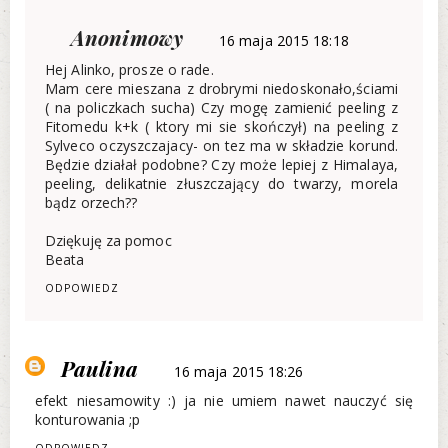
Anonimowy
16 maja 2015 18:18
Hej Alinko, prosze o rade.
Mam cere mieszana z drobrymi niedoskonało,ściami
( na policzkach sucha) Czy mogę zamienić peeling z
Fitomedu k+k ( ktory mi sie skończył) na peeling z
Sylveco oczyszczajacy- on tez ma w składzie korund.
Będzie działał podobne? Czy może lepiej z Himalaya,
peeling, delikatnie złuszczający do twarzy, morela
bądz orzech??
Dziękuję za pomoc
Beata
ODPOWIEDZ
Paulina
16 maja 2015 18:26
efekt niesamowity :) ja nie umiem nawet nauczyć się
konturowania ;p
ODPOWIEDZ