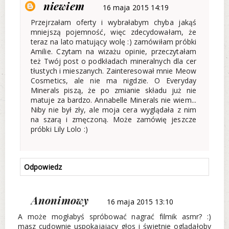
niewiem
16 maja 2015 14:19
Przejrzałam oferty i wybrałabym chyba jakąś
mniejszą pojemność, więc zdecydowałam, że
teraz na lato matujący wolę :) zamówiłam próbki
Amilie. Czytam na wizażu opinie, przeczytałam
też Twój post o podkładach mineralnych dla cer
tłustych i mieszanych. Zainteresował mnie Meow
Cosmetics, ale nie ma nigdzie. O Everyday
Minerals piszą, że po zmianie składu już nie
matuje za bardzo. Annabelle Minerals nie wiem...
Niby nie był zły, ale moja cera wyglądała z nim
na szarą i zmęczoną. Może zamówię jeszcze
próbki Lily Lolo :)
Odpowiedz
Anonimowy
16 maja 2015 13:10
A może mogłabyś spróbować nagrać filmik asmr? :)
masz cudownie uspokajający głos i świetnie oglądałoby