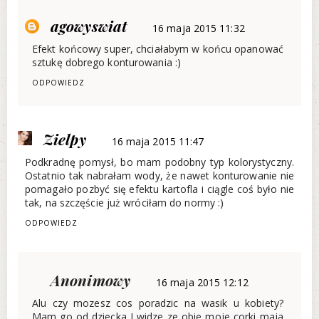
agowyswiat
16 maja 2015 11:32
Efekt końcowy super, chciałabym w końcu opanować
sztukę dobrego konturowania :)
ODPOWIEDZ
Zielpy
16 maja 2015 11:47
Podkradnę pomysł, bo mam podobny typ kolorystyczny.
Ostatnio tak nabrałam wody, że nawet konturowanie nie
pomagało pozbyć się efektu kartofla i ciągle coś było nie
tak, na szczęście już wróciłam do normy :)
ODPOWIEDZ
Anonimowy
16 maja 2015 12:12
Alu czy mozesz cos poradzic na wasik u kobiety?
Mam go od dziecka I widze ze obie moje corki maja