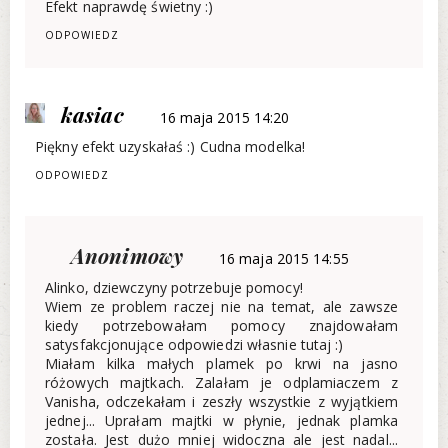
Efekt naprawdę świetny :)
ODPOWIEDZ
kasiac
16 maja 2015 14:20
Piękny efekt uzyskałaś :) Cudna modelka!
ODPOWIEDZ
Anonimowy
16 maja 2015 14:55
Alinko, dziewczyny potrzebuje pomocy!
Wiem ze problem raczej nie na temat, ale zawsze
kiedy potrzebowałam pomocy znajdowałam
satysfakcjonujące odpowiedzi własnie tutaj :)
Miałam kilka małych plamek po krwi na jasno
różowych majtkach. Zalałam je odplamiaczem z
Vanisha, odczekałam i zeszły wszystkie z wyjątkiem
jednej... Uprałam majtki w płynie, jednak plamka
została. Jest dużo mniej widoczna ale jest nadal...