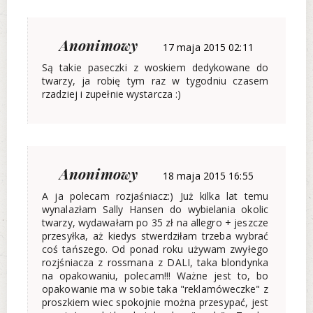
Anonimowy
17 maja 2015 02:11
Są takie paseczki z woskiem dedykowane do
twarzy, ja robię tym raz w tygodniu czasem
rzadziej i zupełnie wystarcza :)
Anonimowy
18 maja 2015 16:55
A ja polecam rozjaśniacz:) Już kilka lat temu
wynalazłam Sally Hansen do wybielania okolic
twarzy, wydawałam po 35 zł na allegro + jeszcze
przesyłka, aż kiedys stwerdziłam trzeba wybrać
coś tańszego. Od ponad roku używam zwyłego
rozjśniacza z rossmana z DALI, taka blondynka
na opakowaniu, polecam!!! Ważne jest to, bo
opakowanie ma w sobie taka "reklamóweczke" z
proszkiem wiec spokojnie można przesypać, jest