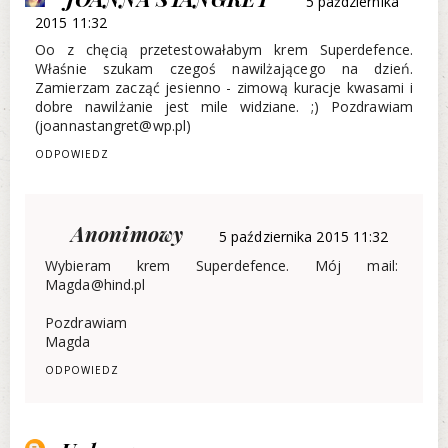
5 października
2015 11:32
Oo z chęcią przetestowałabym krem Superdefence.
Właśnie szukam czegoś nawilżającego na dzień.
Zamierzam zacząć jesienno - zimową kuracje kwasami i
dobre nawilżanie jest mile widziane. ;) Pozdrawiam
(joannastangret@wp.pl)
ODPOWIEDZ
Anonimowy
5 października 2015 11:32
Wybieram krem Superdefence. Mój mail:
Magda@hind.pl
Pozdrawiam
Magda
ODPOWIEDZ