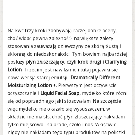
Na kwc trzy kroki zdobywają raczej dobre oceny,
choć widać pewną zależność- największe zalety
stosowania zauważają dziewczyny ze skórą tłustą i
skłonną do niedoskonałości. Tym bowiem najbardziej
posłuży
płyn złuszczający, czyli krok drugi i Clarifying
Lotion
. Trzecim jest nawilżanie i tutaj pojawiła się
nowa wersja starej emulsji-
Dramatically Different
Moisturizing Lotion +.
Pierwszym jest oczywiście
oczyszczanie i
Liquid Facial Soap
, mydełko które różni
się od poprzedniego jaki stosowałam.
Na szczęście
więc mydełko nie okazało się wysuszaczem, w
składzie nie ma sls, choć płyn złuszczający nakładam
tylko miejscowo- na brodę, czoło i nos. Właściwie
nigdy nie nakładam tego typu produktów na policzki