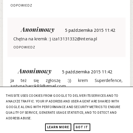
ODPOWIEDZ
Anonimowy
5 października 2015 11:42
Chętna na kremik :) iza13131332@interia.pl
ODPOWIEDZ
Anonimowy
5 października 2015 11:42
Ja też się zgłoszę :)) krem Superdefence,
justyna.barcik89@gmail.com
Pozdrawiam :*
THIS SITE USES COOKIES FROM GOOGLE TO DELIVER ITS SERVICES AND TO
ODPOWIEDZ
ANALYZE TRAFFIC. YOUR IP ADDRESS AND USER-AGENT ARE SHARED WITH
GOOGLE ALONG WITH PERFORMANCE AND SECURITY METRICS TO ENSURE
QUALITY OF SERVICE, GENERATE USAGE STATISTICS, AND TO DETECT AND
ADDRESS ABUSE.
Anonimowy
5 października 2015 11:44
LEARN MORE
GOT IT