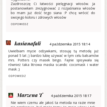
Zazdroszczę Ci łatwości pielęgnacji włosów. Ja
postanowiłam zrezygnować z rozjaśniania włosów
bo mam już dość tego siana :P chcę wrócić do
swojego koloru i zdrowych włosów
ODPOWIEDZ
kasianafali
4 października 2015 18:14
Uwielbiam mycie odżywkami, stosuję tą metodę już
ponad 5 lat ;) bardzo lubię używać w tym celu balsamów
mrs. Potters czy masek bingo. Fajnie spisywała się
również taka litrowa maska scandic cocomask i water
mask ;)
ODPOWIEDZ
Marzena T
4 października 2015 18:17
Nie wiem czemu ale jakoś ta metoda na razie mnie