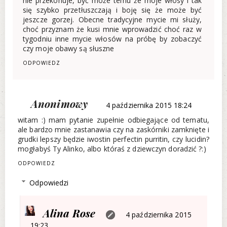
nie przekonuje, być może temu że moje włosy i tak
się szybko przetłuszczają i boję się że może być
jeszcze gorzej. Obecne tradycyjne mycie mi służy,
choć przyznam że kusi mnie wprowadzić choć raz w
tygodniu inne mycie włosów na próbę by zobaczyć
czy moje obawy są słuszne
ODPOWIEDZ
Anonimowy
4 października 2015 18:24
witam :) mam pytanie zupełnie odbiegające od tematu,
ale bardzo mnie zastanawia czy na zaskórniki zamknięte i
grudki lepszy będzie iwostin perfectin purritin, czy lucidin?
mogłabyś Ty Alinko, albo któraś z dziewczyn doradzić ?:)
ODPOWIEDZ
Odpowiedzi
Alina Rose
4 października 2015
19:23