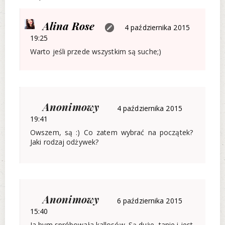
Alina Rose
4 października 2015
19:25
Warto jeśli przede wszystkim są suche;)
Anonimowy
4 października 2015
19:41
Owszem, są :) Co zatem wybrać na początek?
Jaki rodzaj odżywek?
Anonimowy
6 października 2015
15:40
Ja bym spróbowała kallosów. Są duże, tanie i jest