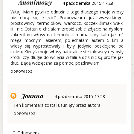
Anonimowy
4 października 2015 17:28
Witaj! Mam pytanie odnośnie tego,dlaczego moje włosy
nie chcą się kręcić? Próbowałam już wszystkiego:
prostownicy, termoloków, warkocz, koczek ślimak wałki
iii i nic..Ostatnio chciałam zrobić sobie zdjęcie na dyplom
zakręciłam włosy na termoloki, mama spryskała jakimś
mega mocnym lakierem, pojechałam autem 5 km a
włosy się wyprostowały i były jedynie posklejane od
lakieru.Kiedyś moje włosy naturalnie się falowały czy były
krótki czy długie do wcięcia w talii a dziś nic są proste jak
drut. Będę wdzięczna za pomoc. pozdrawiam
ODPOWIEDZ
Joanna
4 października 2015 17:28
Ten komentarz został usunięty przez autora.
ODPOWIEDZ
Odpowiedzi