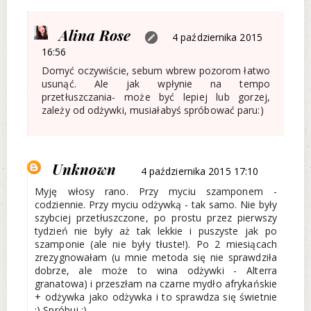
Alina Rose
4 października 2015
16:56
Domyć oczywiście, sebum wbrew pozorom łatwo
usunąć. Ale jak wpłynie na tempo
przetłuszczania- może być lepiej lub gorzej,
zależy od odżywki, musiałabyś spróbować paru:)
Unknown
4 października 2015 17:10
Myję włosy rano. Przy myciu szamponem -
codziennie. Przy myciu odżywką - tak samo. Nie były
szybciej przetłuszczone, po prostu przez pierwszy
tydzień nie były aż tak lekkie i puszyste jak po
szamponie (ale nie były tłuste!). Po 2 miesiącach
zrezygnowałam (u mnie metoda się nie sprawdziła
dobrze, ale może to wina odżywki - Alterra
granatowa) i przeszłam na czarne mydło afrykańskie
+ odżywka jako odżywka i to sprawdza się świetnie
:) Spróbuj :)