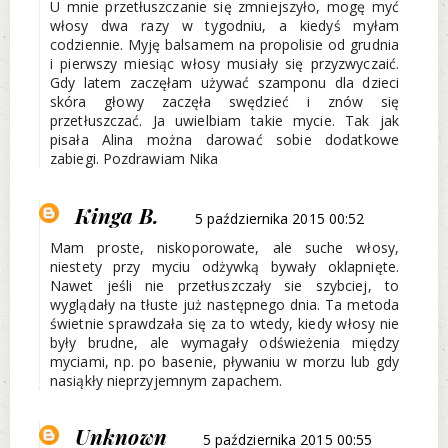
U mnie przetłuszczanie się zmniejszyło, mogę myć
włosy dwa razy w tygodniu, a kiedyś myłam
codziennie. Myję balsamem na propolisie od grudnia
i pierwszy miesiąc włosy musiały się przyzwyczaić.
Gdy latem zaczęłam używać szamponu dla dzieci
skóra głowy zaczęła swędzieć i znów się
przetłuszczać. Ja uwielbiam takie mycie. Tak jak
pisała Alina można darować sobie dodatkowe
zabiegi. Pozdrawiam Nika
Kinga B.
5 października 2015 00:52
Mam proste, niskoporowate, ale suche włosy,
niestety przy myciu odżywką bywały oklapnięte.
Nawet jeśli nie przetłuszczały sie szybciej, to
wyglądały na tłuste już następnego dnia. Ta metoda
świetnie sprawdzała się za to wtedy, kiedy włosy nie
były brudne, ale wymagały odświeżenia między
myciami, np. po basenie, pływaniu w morzu lub gdy
nasiąkły nieprzyjemnym zapachem.
Unknown
5 października 2015 00:55