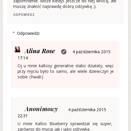
zapomnienie. Może kiedyś jeszcze do niej wrócę, ale
muszę znaleźć naprawdę dobrą odżywkę ;).
ODPOWIEDZ
Odpowiedzi
Alina Rose
4 października 2015
17:14
Oj u mnie kallosy generalnie słabo działały, więc
przy myciu było to samo, ale wiele dziewczyn je
sobie chwali:)
Anonimowy
4 października 2015
22:31
U mnie Kallos Blueberry sprawdzał się super,
zarówno do mycia jak i jako odżywka