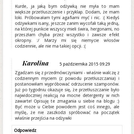
Kurde, ja jaką bym odżywką nie myła to mam
większe przetłuszczenie i przyklap. Dodam, że mam
loki. Próbowałam tymi agafiami myć i nic. :( Kiedyś
odżywkami isany, jeszcze zanim wycofali taką jedną,
na której punkcie wszyscy mieli świra, hergonami, no
przeszłam chyba przez wszystko i zawsze efekt
okropny. :/ Marzy mi się niemycie włosów
codziennie, ale nie ma takiej opcji. :(
Karolina
5 października 2015 09:29
Zgadzam się z przedmówczyniami - właśnie walczę z
codziennym myciem (z powodu przetłuszczania) i
postanowiłam wypróbować odrzucenie szamponów.
Już po tygodniu okazuje się, że przetłuszczanie było
najwidoczniej reakcją na mocne detergenty w nich
zawarte! Opisuję te zmagania u siebie na blogu :)
Być może u Ciebie powodem jest coś innego, ale
myślę, że nie zaszkodzi spróbować na początek
właśnie przejścia na odżywki
Odpowiedz