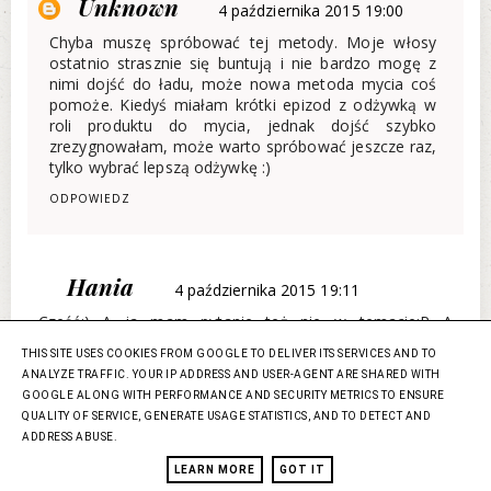
Unknown
4 października 2015 19:00
Chyba muszę spróbować tej metody. Moje włosy
ostatnio strasznie się buntują i nie bardzo mogę z
nimi dojść do ładu, może nowa metoda mycia coś
pomoże. Kiedyś miałam krótki epizod z odżywką w
roli produktu do mycia, jednak dojść szybko
zrezygnowałam, może warto spróbować jeszcze raz,
tylko wybrać lepszą odżywkę :)
ODPOWIEDZ
Hania
4 października 2015 19:11
Cześć:) A ja mam pytanie też nie w temacie:P A
mianowicie dotyczące minerałków Anabelle Minerals,
THIS SITE USES COOKIES FROM GOOGLE TO DELIVER ITS SERVICES AND TO
Jestem bardzo zachęcona dzięki Tobie Alinko do
ANALYZE TRAFFIC. YOUR IP ADDRESS AND USER-AGENT ARE SHARED WITH
wypróbowania ich kosmetyków. Chciałabym zacząć od
GOOGLE ALONG WITH PERFORMANCE AND SECURITY METRICS TO ENSURE
podkładu i tu się zaczyna problem. Tych kolorów jest
QUALITY OF SERVICE, GENERATE USAGE STATISTICS, AND TO DETECT AND
ogrom... Nie mam pojęcia jaki kolor wybrać :( Obecnie
ADDRESS ABUSE.
używam podkładu mineralnego ale w formie płynnej z
Artdeco koloru 05, czy któraś z Was miała kiedyś
LEARN MORE
GOT IT
podkład z Artdeco 05 i nakieruje mnie jaki kolor wybrać z