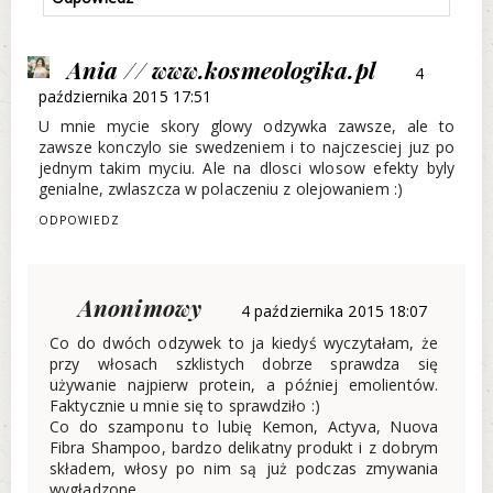
Ania // www.kosmeologika.pl
4
października 2015 17:51
U mnie mycie skory glowy odzywka zawsze, ale to
zawsze konczylo sie swedzeniem i to najczesciej juz po
jednym takim myciu. Ale na dlosci wlosow efekty byly
genialne, zwlaszcza w polaczeniu z olejowaniem :)
ODPOWIEDZ
Anonimowy
4 października 2015 18:07
Co do dwóch odzywek to ja kiedyś wyczytałam, że
przy włosach szklistych dobrze sprawdza się
używanie najpierw protein, a później emolientów.
Faktycznie u mnie się to sprawdziło :)
Co do szamponu to lubię Kemon, Actyva, Nuova
Fibra Shampoo, bardzo delikatny produkt i z dobrym
składem, włosy po nim są już podczas zmywania
wygładzone.