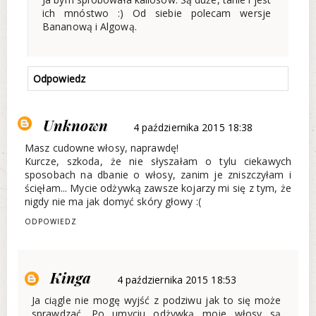
ich mnóstwo :) Od siebie polecam wersje
Bananową i Algową.
Odpowiedz
Unknown
4 października 2015 18:38
Masz cudowne włosy, naprawdę!
Kurcze, szkoda, że nie słyszałam o tylu ciekawych
sposobach na dbanie o włosy, zanim je zniszczyłam i
ścięłam... Mycie odżywką zawsze kojarzy mi się z tym, że
nigdy nie ma jak domyć skóry głowy :(
ODPOWIEDZ
Kinga
4 października 2015 18:53
Ja ciągle nie mogę wyjść z podziwu jak to się może
sprawdzać. Po umyciu odżywką moje włosy są