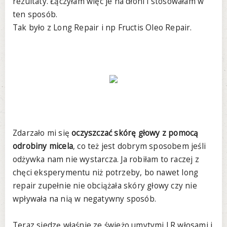
rezultaty. Łączyłam więc je na dłoni i stosowałam w
ten sposób.
Tak było z Long Repair i np Fructis Oleo Repair.
Zdarzało mi się
oczyszczać skórę głowy z pomocą
odrobiny micela
, co też jest dobrym sposobem jeśli
odżywka nam nie wystarcza. Ja robiłam to raczej z
chęci eksperymentu niż potrzeby, bo nawet long
repair zupełnie nie obciążała skóry głowy czy nie
wpływała na nią w negatywny sposób.
Teraz siedzę właśnie ze świeżo umytymi LR włosami i