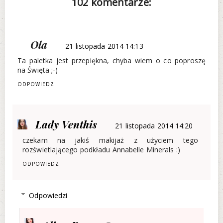
102 komentarze:
Ola
21 listopada 2014 14:13
Ta paletka jest przepiękna, chyba wiem o co poproszę
na Święta ;-)
ODPOWIEDZ
Lady Venthis
21 listopada 2014 14:20
czekam na jakiś makijaż z użyciem tego
rozświetlającego podkładu Annabelle Minerals :)
ODPOWIEDZ
Odpowiedzi