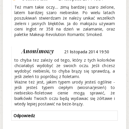
Też mam takie oczy.... zimą bardziej szaro zielone,
latem bardziej szaro niebieskie. Po wielu latach
poszukiwań stwierdzam że należy unikać wszelkich
zieleni i jasnych błękitów. Ja do makijażu używam
cieni Inglot nr 358 na dzień w załamanie, oraz
paletke Makeup Revolution Romantic Smoked.
Anonimowy
21 listopada 2014 19:50
to chyba tez zależy od tego, który z tych kolorków
chciałabyś wydobyć ze swoich oczu. Jeśli chcesz
wydobyć niebieski, to chyba brązy się sprawdzą, a
jeśli zieleń to popróbuj z fioletami.
Ważne też jest, jakim typem urody jesteś ogólnie -
jeśli jesteś typem ciepłym (wiosna/jesień) to
niebieskio-fioletowe cienie mogą sprawić, że
białkówki Twoich oczu będą wydawac się żółtawe i
wtedy lepiej postawić na beże-brązy.
Odpowiedz