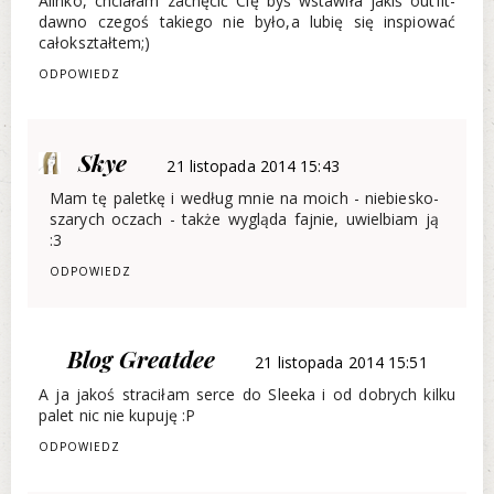
Alinko, chciałam zachęcić Cię byś wstawiła jakiś outfit-
dawno czegoś takiego nie było,a lubię się inspiować
całokształtem;)
ODPOWIEDZ
Skye
21 listopada 2014 15:43
Mam tę paletkę i według mnie na moich - niebiesko-
szarych oczach - także wygląda fajnie, uwielbiam ją
:3
ODPOWIEDZ
Blog Greatdee
21 listopada 2014 15:51
A ja jakoś straciłam serce do Sleeka i od dobrych kilku
palet nic nie kupuję :P
ODPOWIEDZ