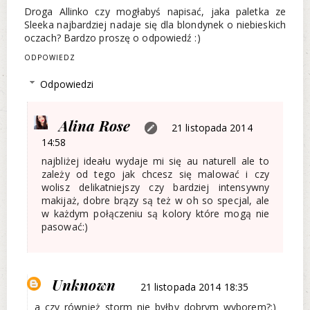
Droga Allinko czy mogłabyś napisać, jaka paletka ze
Sleeka najbardziej nadaje się dla blondynek o niebieskich
oczach? Bardzo proszę o odpowiedź :)
ODPOWIEDZ
Odpowiedzi
Alina Rose
21 listopada 2014
14:58
najbliżej ideału wydaje mi się au naturell ale to
zależy od tego jak chcesz się malować i czy
wolisz delikatniejszy czy bardziej intensywny
makijaż, dobre brązy są też w oh so specjal, ale
w każdym połączeniu są kolory które mogą nie
pasować:)
Unknown
21 listopada 2014 18:35
a czy również storm nie byłby dobrym wyborem?:)