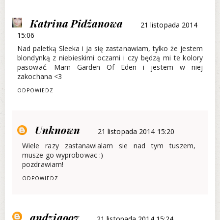
Katrina Pidżanowa
21 listopada 2014
15:06
Nad paletką Sleeka i ja się zastanawiam, tylko że jestem
blondynką z niebieskimi oczami i czy będzą mi te kolory
pasować. Mam Garden Of Eden i jestem w niej
zakochana <3
ODPOWIEDZ
Unknown
21 listopada 2014 15:20
Wiele razy zastanawialam sie nad tym tuszem,
musze go wyprobowac :)
pozdrawiam!
ODPOWIEDZ
andziaoo7
21 listopada 2014 15:24