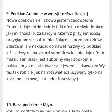
9. Podkład Anabelle w wersji rozświetlającej.
Nowe opakowanie i znowu jestem zadowolona.
Produkt daje mi dokładnie taki efekt rozświetlenia o
jaki mi chodziło, za każdym razem z przyjemnością
przyglądam się subtelnie lśniącej skórze policzków.
Zdarza mi się nakładać do nawet na zwykły podkład
jeśli zależy mi na jakimś super kryciu i nie daje efektu
maski. Ten blask jest subtelny więc spokojnie
nakładam go na całą twarz ale jestem ciekawa czy Wy
też tak robicie. Jak na rozświetlacz używany tylko na
kości policzkowe, jest jednak za słaby:).
10. Baza pod cienie Miyo.
Póki co podtrzymuję moją opinię z tego posta