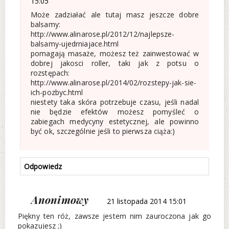
15:05
Może zadziałać ale tutaj masz jeszcze dobre
balsamy:
http://www.alinarose.pl/2012/12/najlepsze-
balsamy-ujedrniajace.html
pomagają masaże, możesz też zainwestować w
dobrej jakosci roller, taki jak z potsu o
rozstępach:
http://www.alinarose.pl/2014/02/rozstepy-jak-sie-
ich-pozbyc.html
niestety taka skóra potrzebuje czasu, jeśli nadal
nie będzie efektów możesz pomyśleć o
zabiegach medycyny estetycznej, ale powinno
być ok, szczególnie jeśli to pierwsza ciąża:)
Odpowiedz
Anonimowy
21 listopada 2014 15:01
Piękny ten róż, zawsze jestem nim zauroczona jak go
pokazujesz ;)