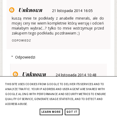
Unknown
21 listopada 2014 16:05
kuszą mnie te podkłady z anabelle minerals, ale do
mojej cery nie wiem kompletnie którą wersję i odcień
miałabym wybrać...? tylko to mnie wstrzymuje przed
zakupem tego podkładu. pozdrawiam ;)
ODPOWIEDZ
Odpowiedzi
Unknown
24 listopada 2014 10:48
Rarroika bardzo polecam podkłady Annabelle
THIS SITE USES COOKIES FROM GOOGLE TO DELIVER ITS SERVICES AND TO
Minerals, są na prawdę świetne!Jeśli będziesz w
ANALYZE TRAFFIC. YOUR IP ADDRESS AND USER-AGENT ARE SHARED WITH
Warszawie możesz wszystkiego dotknąć i
GOOGLE ALONG WITH PERFORMANCE AND SECURITY METRICS TO ENSURE
wypróbować w ich nowo otwartym butiku przy
QUALITY OF SERVICE, GENERATE USAGE STATISTICS, AND TO DETECT AND
Mokotowskiej! Polecam też zamówić próbki i po
ADDRESS ABUSE.
przetestowaniu dopiero zamówić produkt
pełnowymiarowy.
LEARN MORE
GOT IT