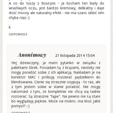
A co do tuszy z Bourjois - ja kocham ten biały do
wrażliwych oczu, jest bardzo kremowy, delikatny i daje
dość mocny ale naturalny efekt - nie ma szans skleić nim
chyba rzęs :)
k
ODPOWIEDZ
Anonimowy
21 listopada 2014 15:04
Hej dziewczyny, ja mam pytanko w związku z
paletkami Sleek. Posiadam tą z brązami, niestety nie
mogę poradzić sobie z ich aplikacją. Nakładam je na
korektor MAC i próbuję rozcierać pędzelkiem do
blendowania. Cienie się strasznie osypują - to raz, ale
z tym jestem sobie w stanie poradzić. Nie mogę
natomiast z tym, że kompletnie nie chcę się ładnie
rozcierać. Są strasznie "tępe". Na pewno nie są stare
bo wyglądają pięknie. Może na mokro...ma ktoś jakiś
pomysł? :-)
ODPOWIEDZ