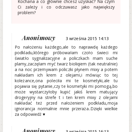
Kochana a co głównie chcesz uzyskać? Na czym
Ci zależy i co odczuwasz jako największy
problem?
Anonimowy
3 września 2015 14:13
Po nałożeniu każdego,ale to naprawdę każdego
podkladu,którego próbowałam czoło świeci mi
światło sygnalizacyjne a policzkach mam suche
plamy,zaczęłam myć twarz bioliqiem (tak neutralnie)
a na noc przemywam policzki płynem mixy a potem
nakładam ich krem z olejami,i mówiąc to tej
koleżance,ona poleciła mi te kosmetyki,ale tu
pojawia się pytanie,czy te kosmetyki mi pomogą,bo
może wystarczyłoby kupić jakiś krem matujący
drogeryjny na strefe t i ten krem mixy z olejami
nakładać też przed nałożeniem podkładu,moja
ignorancja normalnie mnie przeraża..Dzięki wielkie
za odpowiedź ♥
Anonimowy
3 września 2015 16:13