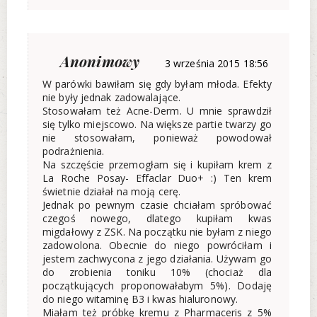
Anonimowy
3 września 2015 18:56
W parówki bawiłam się gdy byłam młoda. Efekty
nie były jednak zadowalające.
Stosowałam też Acne-Derm. U mnie sprawdził
się tylko miejscowo. Na większe partie twarzy go
nie stosowałam, ponieważ powodował
podrażnienia.
Na szczęście przemogłam się i kupiłam krem z
La Roche Posay- Effaclar Duo+ :) Ten krem
świetnie działał na moją cerę.
Jednak po pewnym czasie chciałam spróbować
czegoś nowego, dlatego kupiłam kwas
migdałowy z ZSK. Na początku nie byłam z niego
zadowolona. Obecnie do niego powróciłam i
jestem zachwycona z jego działania. Używam go
do zrobienia toniku 10% (chociaż dla
początkujących proponowałabym 5%). Dodaję
do niego witaminę B3 i kwas hialuronowy.
Miałam też próbkę kremu z Pharmaceris z 5%