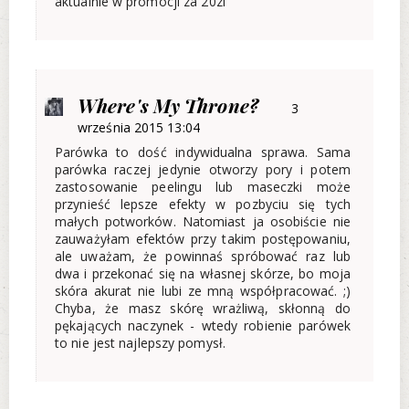
aktualnie w promocji za 20zl
Where's My Throne?
3
września 2015 13:04
Parówka to dość indywidualna sprawa. Sama
parówka raczej jedynie otworzy pory i potem
zastosowanie peelingu lub maseczki może
przynieść lepsze efekty w pozbyciu się tych
małych potworków. Natomiast ja osobiście nie
zauważyłam efektów przy takim postępowaniu,
ale uważam, że powinnaś spróbować raz lub
dwa i przekonać się na własnej skórze, bo moja
skóra akurat nie lubi ze mną współpracować. ;)
Chyba, że masz skórę wrażliwą, skłonną do
pękających naczynek - wtedy robienie parówek
to nie jest najlepszy pomysł.