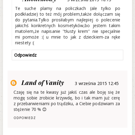
Te suche plamy na policzkach (ale tylko po
podkładzie) to też mój problem,także dołączam się
do pytania.Tylko prosiłabym najlepiej o polecenie
jakichś konkretnych kosmetyków,bo jestem takim
matołem,że napisanie ''tłusty krem'' nie specjalnie
mi pomoże :( u mnie to jak z dzieckiem-za ręke
niestety :(
Odpowiedz
Land of Vanity
3 września 2015 12:45
Czaję się na te kwasy już jakiś czas ale boję się że
mogę sobie zrobicie krzywdę, bo i tak mam już cerę
z przebarwieniami po trądziku, a Ciebie podziwiam za
stężenie 70 % 😊
ODPOWIEDZ