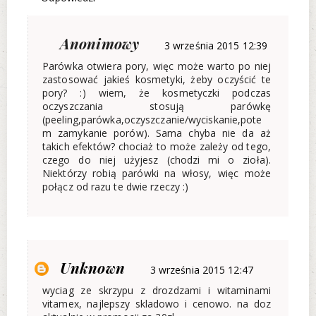
Anonimowy
3 września 2015 12:39
Parówka otwiera pory, więc może warto po niej
zastosować jakieś kosmetyki, żeby oczyścić te
pory? :) wiem, że kosmetyczki podczas
oczyszczania stosują parówkę
(peeling,parówka,oczyszczanie/wyciskanie,pote
m zamykanie porów). Sama chyba nie da aż
takich efektów? chociaż to może zależy od tego,
czego do niej użyjesz (chodzi mi o zioła).
Niektórzy robią parówki na włosy, więc może
połącz od razu te dwie rzeczy :)
Unknown
3 września 2015 12:47
wyciag ze skrzypu z drozdzami i witaminami
vitamex, najlepszy skladowo i cenowo. na doz