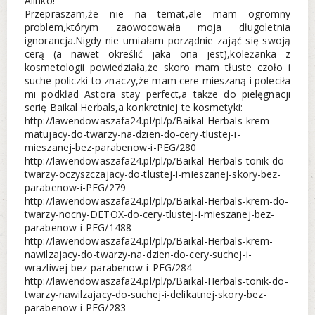
Alinko!
Przepraszam,że nie na temat,ale mam ogromny
problem,którym zaowocowała moja długoletnia
ignorancja.Nigdy nie umiałam porządnie zająć się swoją
cerą (a nawet określić jaka ona jest),koleżanka z
kosmetologii powiedziała,że skoro mam tłuste czoło i
suche policzki to znaczy,że mam cere mieszaną i poleciła
mi podkład Astora stay perfect,a także do pielęgnacji
serię Baikal Herbals,a konkretniej te kosmetyki:
http://lawendowaszafa24.pl/pl/p/Baikal-Herbals-krem-
matujacy-do-twarzy-na-dzien-do-cery-tlustej-i-
mieszanej-bez-parabenow-i-PEG/280
http://lawendowaszafa24.pl/pl/p/Baikal-Herbals-tonik-do-
twarzy-oczyszczajacy-do-tlustej-i-mieszanej-skory-bez-
parabenow-i-PEG/279
http://lawendowaszafa24.pl/pl/p/Baikal-Herbals-krem-do-
twarzy-nocny-DETOX-do-cery-tlustej-i-mieszanej-bez-
parabenow-i-PEG/1488
http://lawendowaszafa24.pl/pl/p/Baikal-Herbals-krem-
nawilzajacy-do-twarzy-na-dzien-do-cery-suchej-i-
wrazliwej-bez-parabenow-i-PEG/284
http://lawendowaszafa24.pl/pl/p/Baikal-Herbals-tonik-do-
twarzy-nawilzajacy-do-suchej-i-delikatnej-skory-bez-
parabenow-i-PEG/283