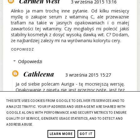
Carmen West
3 września 2015 13:16
Alinko ja mam trochę inne pytanie. Od kilku miesięcy
myślę o zakupie serum z witaminą C, ale przeważnie
trafiam na takie w jasnych opakowaniach i o małej
zawartości tej witaminy. Czy mogłabyś mi polecić jakiś
stabilny kosmetyk z dosyć wysoką dawką wit. C? Dodam,
że najbardziej zależy mi na wyrównaniu kolorytu cery.
ODPOWIEDZ
Odpowiedzi
Cathleena
3 września 2015 15:27
Ja od siebie polecam Auriga - tę mocniejszą wersję.
Opakowanie z pipetą nie jest przezroczyste, jest tez
calkiem wydajnym produktem. Póki co jest to
pierwsze serum z wit C, które (w moim przypadku)
THIS SITE USES COOKIES FROM GOOGLE TO DELIVER ITS SERVICES AND TO
działa. Zależało mi na pozbyciu się plam
ANALYZE TRAFFIC. YOUR IP ADDRESS AND USER-AGENT ARE SHARED WITH
pozapalnych na policzkach i udało się dosyć szybko -
GOOGLE ALONG WITH PERFORMANCE AND SECURITY METRICS TO ENSURE
jeszcze przed końcem pierwszego opakowania.
QUALITY OF SERVICE, GENERATE USAGE STATISTICS, AND TO DETECT AND
Zaznaczę jednak, że były to świeże plamy, bo byłam
ADDRESS ABUSE.
w trakcie kuracji przeciwtrądzikowej. Teraz moja
LEARN MORE
GOT IT
buźka jest prawie idealna ;) Stosowałam je