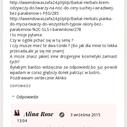
http://lawendowaszafa24.pl/pl/p/Baikal-Herbals-krem-
odzywczy-do-twarzy-na-noc-do-cery-suchej-i-wrazliwej-
bez-parabenow-i-PEG/285
http://lawendowaszafa24.pl/pl/p/Baikal-Herbals-pianka-
do-mycia-twarzy-do-wszystkich-typow-skory-bez-
parabenow-%2C-SLS-i-barwnikow/278
I tu moje pytania:
Czy w ogóle pchać się w tą serię ?
I czy musze mieć te dwa toniki ? (Bo jak dla mnie to lekka
przesada,ale ja się nie znam)
A może znasz jakieś inne drogeryjne kosmetyki zamiast
tych?
Byłabym bardzo wdzięczna za odpowiedź,bo już powoli
wpadam w coraz głębszy dołek patrząc w lustro..
Pozdrawiam serdecznie Alinko
ODPOWIEDZ
Odpowiedzi
Alina Rose
3 września 2015
13:04