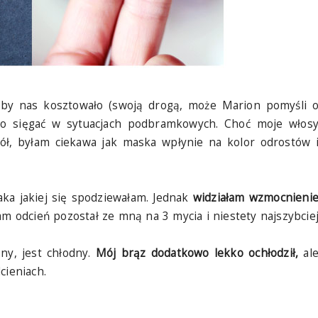
 by nas kosztowało (swoją drogą, może Marion pomyśli 
to sięgać w sytuacjach podbramkowych. Choć moje włos
ół, byłam ciekawa jak maska wpłynie na kolor odrostów 
aka jakiej się spodziewałam. Jednak
widziałam wzmocnieni
m odcień pozostał ze mną na 3 mycia i niestety najszybcie
ny, jest chłodny.
Mój brąz dodatkowo lekko ochłodził,
al
cieniach.