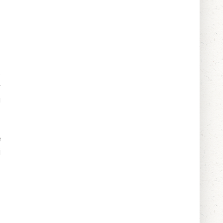
o
y
i
e
j
e