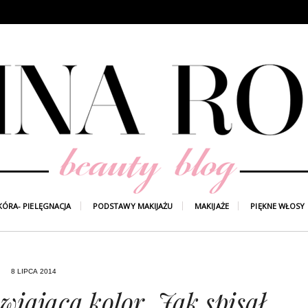
KÓRA- PIELĘGNACJA
PODSTAWY MAKIJAŻU
MAKIJAŻE
PIĘKNE WŁOSY
8 LIPCA 2014
iająca kolor. Jak spisał