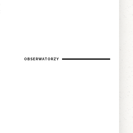
m
t
OBSERWATORZY