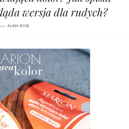
gląda wersja dla rudych?
ALINA ROSE
przez