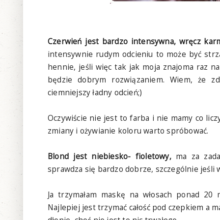
Czerwień jest bardzo intensywna, wręcz kar
intensywnie rudym odcieniu to może być strz
hennie, jeśli więc tak jak moja znajoma raz n
będzie dobrym rozwiązaniem. Wiem, że zda
ciemniejszy ładny odcień;)
Oczywiście nie jest to farba i nie mamy co licz
zmiany i ożywianie koloru warto spróbować.
Blond jest niebiesko- fioletowy,
ma za zadan
sprawdza się bardzo dobrze, szczególnie jeśli w
Ja trzymałam maskę na włosach ponad 20 mi
Najlepiej jest trzymać całość pod czepkiem a m