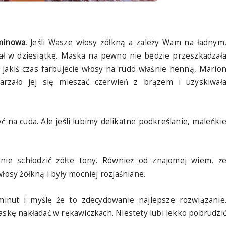
minowa.
Jeśli Wasze włosy żółkną a zależy Wam na ładnym
ał w dziesiątkę. Maska na pewno nie będzie przeszkadzał
a jakiś czas farbujecie włosy na rudo właśnie henną, Mario
rzało jej się mieszać czerwień z brązem i uzyskiwał
yć na cuda. Ale jeśli lubimy delikatne podkreślanie, maleńki
ie schłodzić żółte tony. Również od znajomej wiem, ż
łosy żółkną i były mocniej rozjaśniane.
nut i myślę że to zdecydowanie najlepsze rozwiązanie
askę nakładać w rękawiczkach. Niestety lubi lekko pobrudzi