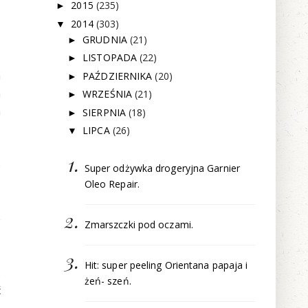
2015
(235)
►
2014
(303)
▼
GRUDNIA
(21)
►
,
LISTOPADA
(22)
►
a
PAŹDZIERNIKA
(20)
►
n
WRZEŚNIA
(21)
►
a
SIERPNIA
(18)
►
LIPCA
(26)
▼
e
Super odżywka drogeryjna Garnier
Oleo Repair.
e
Zmarszczki pod oczami.
Hit: super peeling Orientana papaja i
.
żeń- szeń.
ć