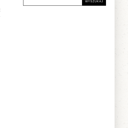
o
c
y