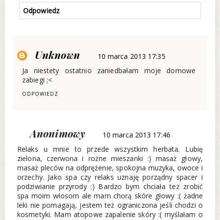
Odpowiedz
Unknown
10 marca 2013 17:35
Ja niestety ostatnio zaniedbałam moje domowe
zabiegi ;<
ODPOWIEDZ
Anonimowy
10 marca 2013 17:46
Relaks u mnie to przede wszystkim herbata. Lubię
zielona, czerwona i rożne mieszanki :) masaż głowy,
masaż pleców na odprężenie, spokojna muzyka, owoce i
orzechy. Jako spa czy relaks uznaję porządny spacer i
podziwianie przyrody :) Bardzo bym chciała też zrobić
spa moim włosom ale mam chorą skóre głowy :( żadne
leki nie pomagają, jestem też ograniczona jeśli chodzi o
kosmetyki. Mam atopowe zapalenie skóry :( myślałam o