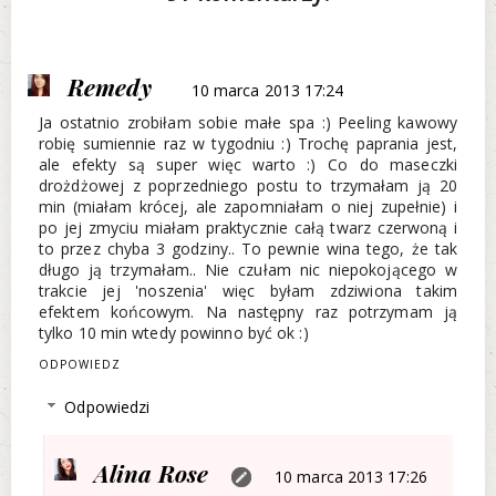
Remedy
10 marca 2013 17:24
Ja ostatnio zrobiłam sobie małe spa :) Peeling kawowy
robię sumiennie raz w tygodniu :) Trochę paprania jest,
ale efekty są super więc warto :) Co do maseczki
drożdżowej z poprzedniego postu to trzymałam ją 20
min (miałam krócej, ale zapomniałam o niej zupełnie) i
po jej zmyciu miałam praktycznie całą twarz czerwoną i
to przez chyba 3 godziny.. To pewnie wina tego, że tak
długo ją trzymałam.. Nie czułam nic niepokojącego w
trakcie jej 'noszenia' więc byłam zdziwiona takim
efektem końcowym. Na następny raz potrzymam ją
tylko 10 min wtedy powinno być ok :)
ODPOWIEDZ
Odpowiedzi
Alina Rose
10 marca 2013 17:26