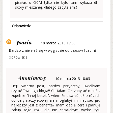
pisałaś o OCM tylko nie było tam wykazu dl
skóry mieszanej, dlatego zapytałam:)
Odpowiedz
Joasia
10 marca 2013 17:50
Bardzo zmieniłaś się w wyglądzie od czasów liceum?
ODPOWIEDZ
Anonimowy
10 marca 2013 18:03
Hej! Świetny post, bardzo przydatny, uwielbiam
czytać Twojego bloga!! Chciałam Cię zapytać o coś z
zupełnie "innej beczki", wiem że pisałaś już o rózach
do cery naczynkowej ale mogłabyś mi napisać jaki
najlepszy jest z benefita? mam ciepłą cere i planuję
zakup tego różu ale nie chciałabym wydać tylu