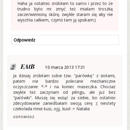
Haha ja ostatnio zrobiłam to samo i przez to że
trudno było mi zmyć też miałam troszkę
zaczerwienioną skórę. zwykle staram się aby nie
wyschła całkiem, czymś tam ją spsikam:)
Odpowiedz
EAtB
10 marca 2013 17:31
Ja dzisiaj zrobiłam sobie tzw. "parówkę" z ziołami,
patem nie bardzo polecane mechaniczne
oczyszczanie *-* i na koniec maseczka. Chociaż
zwykle też zaczynam od pilingu, ale już bez
"parówki". Muszę się wziąć za siebie, bo ostatnio
zdecydowanie zaniedbałam swoją cerę :( niestety
czekolada mnie kusi, ojjj, kusi! :< Natalia
ODPOWIEDZ