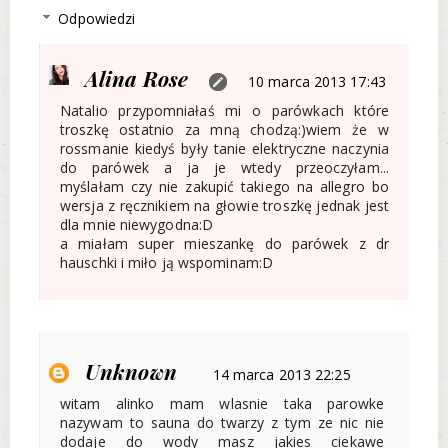
Odpowiedzi
Alina Rose
10 marca 2013 17:43
Natalio przypomniałaś mi o parówkach które
troszkę ostatnio za mną chodzą:)wiem że w
rossmanie kiedyś były tanie elektryczne naczynia
do parówek a ja je wtedy przeoczyłam...
myślałam czy nie zakupić takiego na allegro bo
wersja z ręcznikiem na głowie troszkę jednak jest
dla mnie niewygodna:D
a miałam super mieszankę do parówek z dr
hauschki i miło ją wspominam:D
Unknown
14 marca 2013 22:25
witam alinko mam wlasnie taka parowke
nazywam to sauna do twarzy z tym ze nic nie
dodaje do wody masz jakies ciekawe