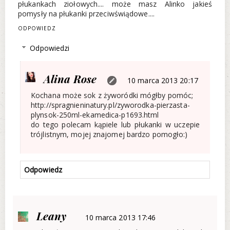
płukankach ziołowych.... może masz Alinko jakieś
pomysły na płukanki przeciwświądowe....
ODPOWIEDZ
Odpowiedzi
Alina Rose
10 marca 2013 20:17
Kochana może sok z żyworódki mógłby pomóc;
http://spragnieninatury.pl/zyworodka-pierzasta-
plynsok-250ml-ekamedica-p1693.html
do tego polecam kąpiele lub płukanki w uczepie
trójlistnym, mojej znajomej bardzo pomogło:)
Odpowiedz
Leany
10 marca 2013 17:46