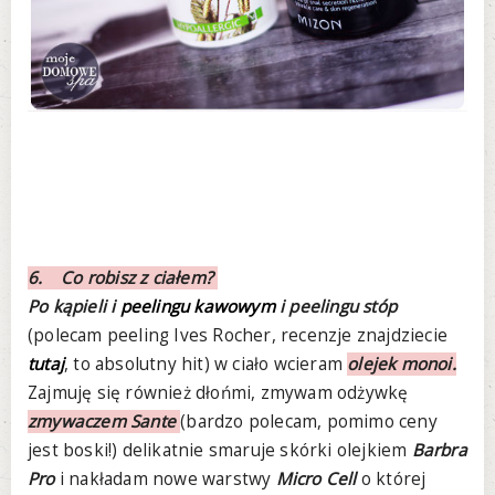
6. Co robisz z ciałem?
Po kąpieli i
peelingu kawowym
i peelingu stóp
(polecam peeling Ives Rocher, recenzje znajdziecie
tutaj
, to absolutny hit) w ciało wcieram
olejek monoi.
Zajmuję się również dłońmi, zmywam odżywkę
zmywaczem Sante
(bardzo polecam, pomimo ceny
jest boski!) delikatnie smaruje skórki olejkiem
Barbra
Pro
i nakładam nowe warstwy
Micro Cell
o której