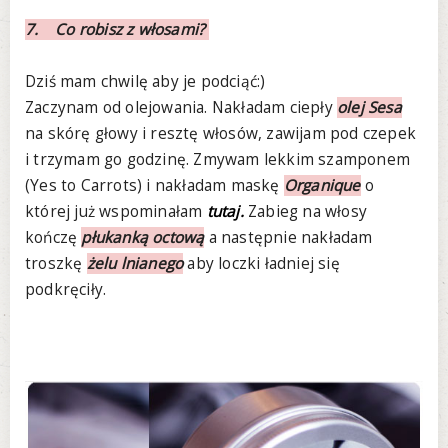
7. Co robisz z włosami?
Dziś mam chwilę aby je podciąć:)
Zaczynam od olejowania. Nakładam ciepły
olej Sesa
na skórę głowy i resztę włosów, zawijam pod czepek
i trzymam go godzinę. Zmywam lekkim szamponem
(Yes to Carrots) i nakładam maskę
Organique
o
której już wspominałam
tutaj.
Zabieg na włosy
kończę
płukanką octową
a następnie nakładam
troszkę
żelu lnianego
aby loczki ładniej się
podkręciły.