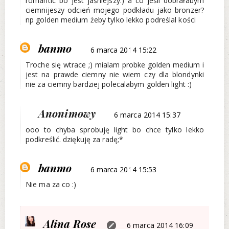
romantic bo jest jaśniejszy:) a co jeśli dobrałabym
ciemnijeszy odcień mojego podkładu jako bronzer?
np golden medium żeby tylko lekko podreślal kości
banmo
6 marca 2014 15:22
Troche się wtrace ;) mialam probke golden medium i
jest na prawde ciemny nie wiem czy dla blondynki
nie za ciemny bardziej polecalabym golden light :)
Anonimowy
6 marca 2014 15:37
ooo to chyba sprobuję light bo chce tylko lekko
podkreślić. dziękuję za radę;*
banmo
6 marca 2014 15:53
Nie ma za co :)
Alina Rose
6 marca 2014 16:09