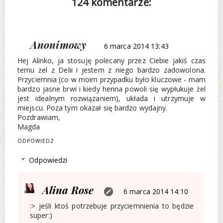
124 komentarze:
Anonimowy
6 marca 2014 13:43
Hej Alinko, ja stosuję polecany przez Ciebie jakiś czas
temu żel z Delii i jestem z niego bardzo zadowolona.
Przyciemnia (co w moim przypadku było kluczowe - mam
bardzo jasne brwi i kiedy henna powoli się wypłukuje żel
jest idealnym rozwiązaniem), układa i utrzymuje w
miejscu. Poza tym okazał się bardzo wydajny.
Pozdrawiam,
Magda
ODPOWIEDZ
Odpowiedzi
Alina Rose
6 marca 2014 14:10
:> jeśli ktoś potrzebuje przyciemnienia to będzie
super:)