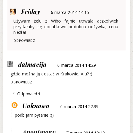
Friday
6 marca 2014 14:15
Używam żelu z Wibo fajnie utrwala aczkolwiek
przydałaby się dodatkowo podobna odżywka, cena
niezła!
ODPOWIEDZ
dalmacija
6 marca 2014 14:29
gdzie można ją dostać w Krakowie, Alu? :)
ODPOWIEDZ
Odpowiedzi
Unknown
6 marca 2014 22:39
podbijam pytanie :))
Anonimowy
7 marca 2014 10:42