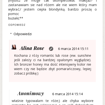
(myslisz że moge tak skompletować makijaż? i
zastanawiam sie nad różem ale nie wiem który mam
wybrać;/ jestem ciepła blondynką. bardzo proszę o
pomoc
buziaki;**
ODPOWIEDZ
Odpowiedzi
Alina Rose
6 marca 2014 15:11
Kochana z róży romantic lub rose (ew. sunshine
jeśli zależy ci na bardziej opalonym wyglądzie).
Ich bronzer honey ma dość intensywny kolor nie
wiem czy nie będzie zbyt pomarańczowy, lepiej
zobacz próbkę:)
Anonimowy
6 marca 2014 15:14
właśnie typowalam te róże;) ale chyba wybiore