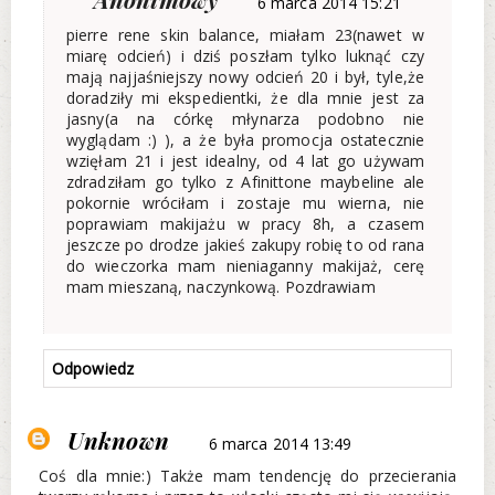
6 marca 2014 15:21
pierre rene skin balance, miałam 23(nawet w
miarę odcień) i dziś poszłam tylko luknąć czy
mają najjaśniejszy nowy odcień 20 i był, tyle,że
doradziły mi ekspedientki, że dla mnie jest za
jasny(a na córkę młynarza podobno nie
wyglądam :) ), a że była promocja ostatecznie
wzięłam 21 i jest idealny, od 4 lat go używam
zdradziłam go tylko z Afinittone maybeline ale
pokornie wróciłam i zostaje mu wierna, nie
poprawiam makijażu w pracy 8h, a czasem
jeszcze po drodze jakieś zakupy robię to od rana
do wieczorka mam nieniaganny makijaż, cerę
mam mieszaną, naczynkową. Pozdrawiam
Odpowiedz
Unknown
6 marca 2014 13:49
Coś dla mnie:) Także mam tendencję do przecierania