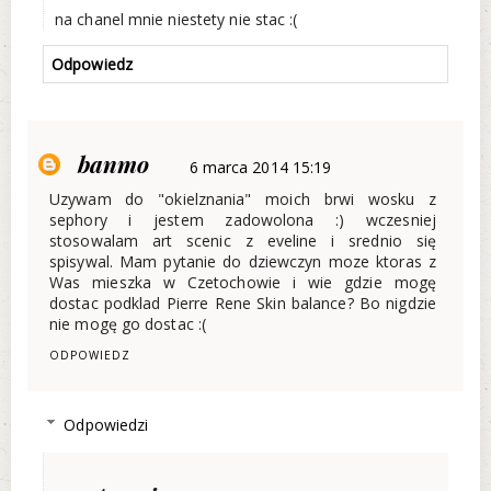
na chanel mnie niestety nie stac :(
Odpowiedz
banmo
6 marca 2014 15:19
Uzywam do "okielznania" moich brwi wosku z
sephory i jestem zadowolona :) wczesniej
stosowalam art scenic z eveline i srednio się
spisywal. Mam pytanie do dziewczyn moze ktoras z
Was mieszka w Czetochowie i wie gdzie mogę
dostac podklad Pierre Rene Skin balance? Bo nigdzie
nie mogę go dostac :(
ODPOWIEDZ
Odpowiedzi