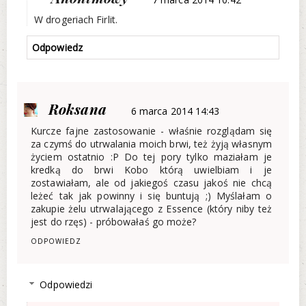
W drogeriach Firlit.
Odpowiedz
Roksana
6 marca 2014 14:43
Kurcze fajne zastosowanie - właśnie rozglądam się
za czymś do utrwalania moich brwi, też żyją własnym
życiem ostatnio :P Do tej pory tylko maziałam je
kredką do brwi Kobo którą uwielbiam i je
zostawiałam, ale od jakiegoś czasu jakoś nie chcą
leżeć tak jak powinny i się buntują ;) Myślałam o
zakupie żelu utrwalającego z Essence (który niby też
jest do rzęs) - próbowałaś go może?
ODPOWIEDZ
Odpowiedzi