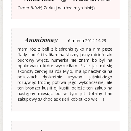
Około 8-9zł:) Zerknij na róże miyo hihi:))
Anonimowy
6 marca 2014 14:23
mam róż z bell z biedronki tylko na nim pisze
"lady code" i trafiłam na śliczny jasny odcień taki
pudrowy wręcz, numerka nie znam bo był na
opakowaniu które wyrzuciłam :/ ale jak mi się
skończy zerknę na róż Myio, mając naczynka na
policzkach dyskretnie używam jaśniutkiego
różu,więc trochę potrwa jego wykończenie, ale
ten bronzer kusiiii oj kusiii, odłoże ten zakup na
następny miesiąc bo w tym już totalny ban
zakupowy :D chociaż dzień kobiet kto wie... :)