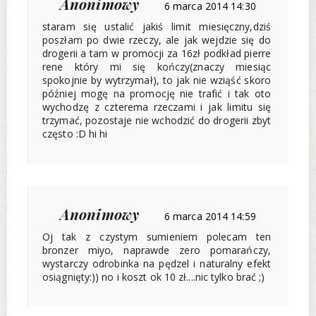
Anonimowy
6 marca 2014 14:30
staram się ustalić jakiś limit miesięczny,dziś
poszłam po dwie rzeczy, ale jak wejdzie się do
drogerii a tam w promocji za 16zł podkład pierre
rene który mi się kończy(znaczy miesiąc
spokojnie by wytrzymał), to jak nie wziąść skoro
później mogę na promocję nie trafić i tak oto
wychodzę z czterema rzeczami i jak limitu się
trzymać, pozostaje nie wchodzić do drogerii zbyt
często :D hi hi
Anonimowy
6 marca 2014 14:59
Oj tak z czystym sumieniem polecam ten
bronzer miyo, naprawde zero pomarańczy,
wystarczy odrobinka na pędzel i naturalny efekt
osiągnięty:)) no i koszt ok 10 zł....nic tylko brać ;)