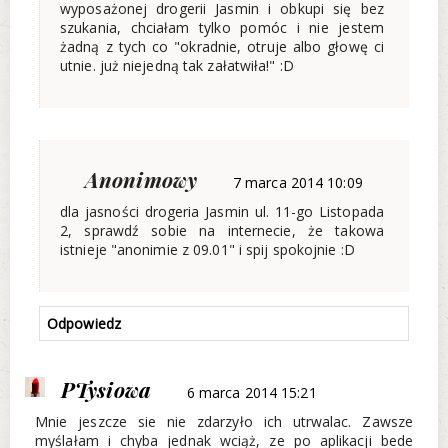
wyposażonej drogerii Jasmin i obkupi się bez
szukania, chciałam tylko pomóc i nie jestem
żadną z tych co "okradnie, otruje albo głowę ci
utnie. już niejedną tak załatwiła!" :D
Anonimowy
7 marca 2014 10:09
dla jasności drogeria Jasmin ul. 11-go Listopada
2, sprawdź sobie na internecie, że takowa
istnieje "anonimie z 09.01" i spij spokojnie :D
Odpowiedz
PTysiowa
6 marca 2014 15:21
Mnie jeszcze sie nie zdarzyło ich utrwalac. Zawsze
myślałam i chyba jednak wciąż, ze po aplikacji bede