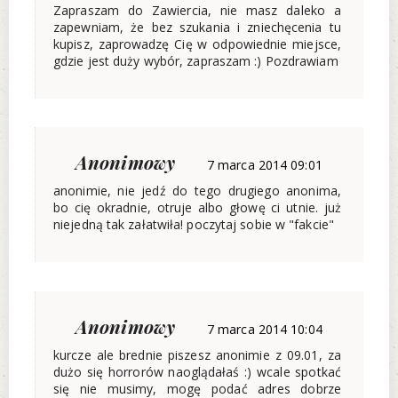
Zapraszam do Zawiercia, nie masz daleko a
zapewniam, że bez szukania i zniechęcenia tu
kupisz, zaprowadzę Cię w odpowiednie miejsce,
gdzie jest duży wybór, zapraszam :) Pozdrawiam
Anonimowy
7 marca 2014 09:01
anonimie, nie jedź do tego drugiego anonima,
bo cię okradnie, otruje albo głowę ci utnie. już
niejedną tak załatwiła! poczytaj sobie w "fakcie"
Anonimowy
7 marca 2014 10:04
kurcze ale brednie piszesz anonimie z 09.01, za
dużo się horrorów naoglądałaś :) wcale spotkać
się nie musimy, mogę podać adres dobrze