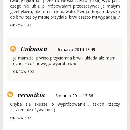
twarzy rękoma i przez to włoski często mi się wywijają,
czego nie lubię ;p Próbowałam przeczesywać je małym
grzebykiem, ale to nic nie dawało. Swoja drogą odżywka
do brwi też by mi się przydała, brwi często mi wypadają ;/
ODPOWIEDZ
Unknown
6 marca 2014 13:49
ja mam żel z Wibo przyciemna brwi i układa ale mam
ochote coś nowego wypróbować
ODPOWIEDZ
veronikia
6 marca 2014 13:56
Chyba się skuszę o wypróbowanie.... takich rzeczy
jeszcze nie używałam :)
ODPOWIEDZ