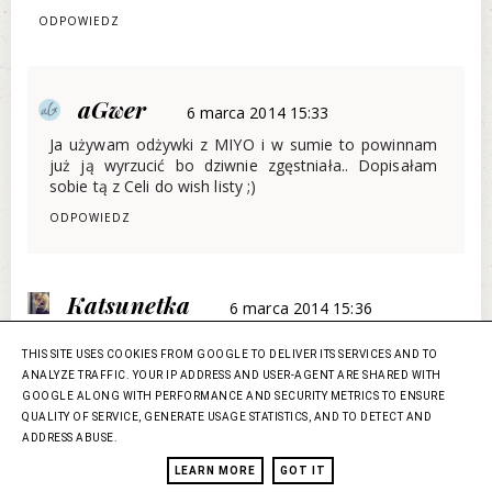
ODPOWIEDZ
aGwer
6 marca 2014 15:33
Ja używam odżywki z MIYO i w sumie to powinnam
już ją wyrzucić bo dziwnie zgęstniała.. Dopisałam
sobie tą z Celi do wish listy ;)
ODPOWIEDZ
Katsunetka
6 marca 2014 15:36
Chyba muszę się rozejrzeć za tą odzywką, przydało by
THIS SITE USES COOKIES FROM GOOGLE TO DELIVER ITS SERVICES AND TO
się te brwi ujarzmić bo czasem psują makijaż.
ANALYZE TRAFFIC. YOUR IP ADDRESS AND USER-AGENT ARE SHARED WITH
ODPOWIEDZ
GOOGLE ALONG WITH PERFORMANCE AND SECURITY METRICS TO ENSURE
QUALITY OF SERVICE, GENERATE USAGE STATISTICS, AND TO DETECT AND
ADDRESS ABUSE.
AlessaSusannah
LEARN MORE
GOT IT
6 marca 2014 15:38