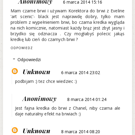
Anonimowy
6 marca 2014 15:16
Mam czarne brwi i używam Korektora do brwi z Eveline
'art scenic'- black jest naprawdę dobry, tylko mam
problem z wypełnieniem brwi, bo czarna kredka wygląda
na nich komicznie, natomiast każdy brąz jest zbyt jasny i
brzydko się odznacza . Czy mogłabyś polecic jakąs
kredkę lub cień do czarnych brwi ?
ODPOWIEDZ
Odpowiedzi
Unknown
6 marca 2014 23:02
podbijam :) tez chce wiedziec :)
Anonimowy
8 marca 2014 01:24
Jest fajna kredka do brwi z Chanel, niby czarna ale
daje naturalny efekt na brwiach :)
Unknown
8 marca 2014 08:20