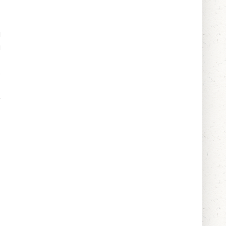
i
u
e
y