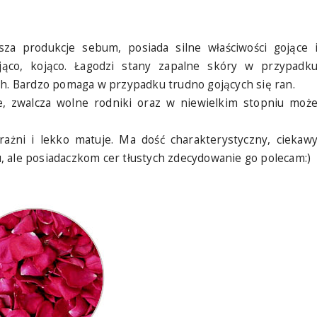
jsza produkcje sebum, posiada silne właściwości gojące 
ująco, kojąco. Łagodzi stany zapalne skóry w przypadk
ch. Bardzo pomaga w przypadku trudno gojących się ran.
ne, zwalcza wolne rodniki oraz w niewielkim stopniu moż
rażni i lekko matuje. Ma dość charakterystyczny, ciekaw
, ale posiadaczkom cer tłustych zdecydowanie go polecam:)