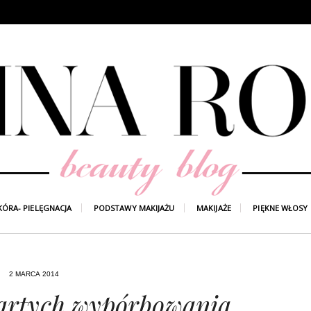
KÓRA- PIELĘGNACJA
PODSTAWY MAKIJAŻU
MAKIJAŻE
PIĘKNE WŁOSY
2 MARCA 2014
artych wypórbowania.