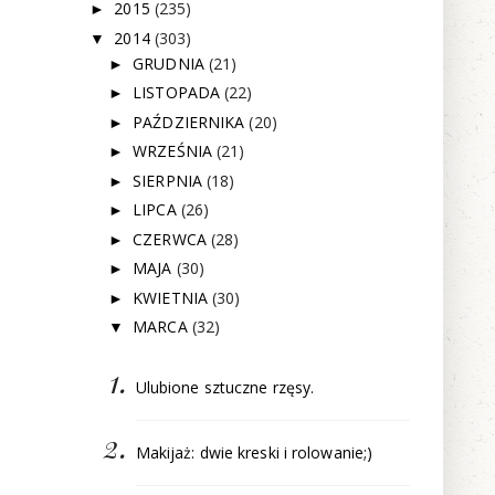
2015
(235)
►
2014
(303)
▼
GRUDNIA
(21)
►
LISTOPADA
(22)
►
PAŹDZIERNIKA
(20)
►
WRZEŚNIA
(21)
►
SIERPNIA
(18)
►
LIPCA
(26)
►
CZERWCA
(28)
►
MAJA
(30)
►
KWIETNIA
(30)
►
MARCA
(32)
▼
Ulubione sztuczne rzęsy.
Makijaż: dwie kreski i rolowanie;)