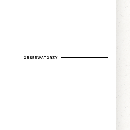
e
o
OBSERWATORZY
.
.
e