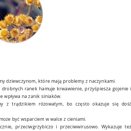
any dziewczynom, które mają problemy z naczynkami.
u drobnych ranek hamuje krwawienie, przyśpiesza gojenie 
e wpływa na zanik siniaków.
y z trądzikiem różowatym, bo często okazuje się doś
i może być wsparciem w walce z cieniami.
ycznie, przeciwgrzybiczo i przeciwwirusowo. Wykazuje te