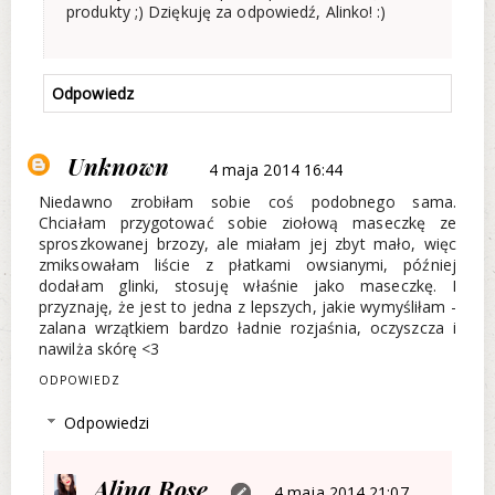
produkty ;) Dziękuję za odpowiedź, Alinko! :)
Odpowiedz
Unknown
4 maja 2014 16:44
Niedawno zrobiłam sobie coś podobnego sama.
Chciałam przygotować sobie ziołową maseczkę ze
sproszkowanej brzozy, ale miałam jej zbyt mało, więc
zmiksowałam liście z płatkami owsianymi, później
dodałam glinki, stosuję właśnie jako maseczkę. I
przyznaję, że jest to jedna z lepszych, jakie wymyśliłam -
zalana wrzątkiem bardzo ładnie rozjaśnia, oczyszcza i
nawilża skórę <3
ODPOWIEDZ
Odpowiedzi
Alina Rose
4 maja 2014 21:07