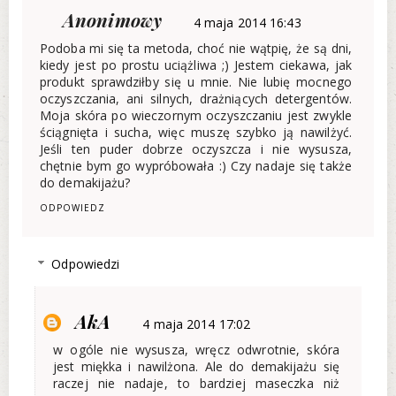
Anonimowy
4 maja 2014 16:43
Podoba mi się ta metoda, choć nie wątpię, że są dni,
kiedy jest po prostu uciążliwa ;) Jestem ciekawa, jak
produkt sprawdziłby się u mnie. Nie lubię mocnego
oczyszczania, ani silnych, drażniących detergentów.
Moja skóra po wieczornym oczyszczaniu jest zwykle
ściągnięta i sucha, więc muszę szybko ją nawilżyć.
Jeśli ten puder dobrze oczyszcza i nie wysusza,
chętnie bym go wypróbowała :) Czy nadaje się także
do demakijażu?
ODPOWIEDZ
Odpowiedzi
AkA
4 maja 2014 17:02
w ogóle nie wysusza, wręcz odwrotnie, skóra
jest miękka i nawilżona. Ale do demakijażu się
raczej nie nadaje, to bardziej maseczka niż