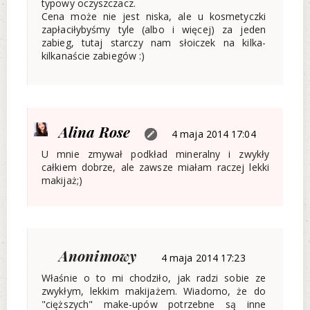
typowy oczyszczacz.
Cena może nie jest niska, ale u kosmetyczki
zapłaciłybyśmy tyle (albo i więcej) za jeden
zabieg, tutaj starczy nam słoiczek na kilka-
kilkanaście zabiegów :)
Alina Rose
4 maja 2014 17:04
U mnie zmywał podkład mineralny i zwykły
całkiem dobrze, ale zawsze miałam raczej lekki
makijaż;)
Anonimowy
4 maja 2014 17:23
Właśnie o to mi chodziło, jak radzi sobie ze
zwykłym, lekkim makijażem. Wiadomo, że do
"cięższych" make-upów potrzebne są inne