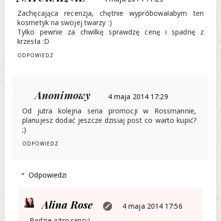
Zachęcająca recenzja, chętnie wypróbowałabym ten
kosmetyk na swojej twarzy :)
Tylko pewnie za chwilkę sprawdzę cenę i spadnę z
krzesła :D
ODPOWIEDZ
Anonimowy
4 maja 2014 17:29
Od jutra kolejna seria promocji w Rossmannie,
planujesz dodać jeszcze dzisiaj post co warto kupić?
;)
ODPOWIEDZ
Odpowiedzi
Alina Rose
4 maja 2014 17:56
Będzie jutro rano:)