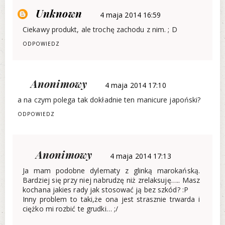
Unknown
4 maja 2014 16:59
Ciekawy produkt, ale trochę zachodu z nim. ; D
ODPOWIEDZ
Anonimowy
4 maja 2014 17:10
a na czym polega tak dokładnie ten manicure japoński?
ODPOWIEDZ
Anonimowy
4 maja 2014 17:13
Ja mam podobne dylematy z glinką marokańską.
Bardziej się przy niej nabrudzę niż zrelaksuję….. Masz
kochana jakies rady jak stosować ją bez szkód? :P
Inny problem to taki,że ona jest strasznie trwarda i
ciężko mi rozbić te grudki… ;/