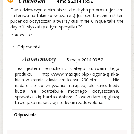
Unknown
4 maja 2014 16:52
Dużo dziewczyn o nim pisze, ale chyba po prostu jestem
za leniwa na takie rozwiązanie :) Jeszcze bardziej niż ten
puder do oczyszczania twarzy kusi mnie Clinique take the
day off, słyszałaś o tym specyfiku ?:)
ODPOWIEDZ
Odpowiedzi
Anonimowy
5 maja 2014 09:52
Też jestem leniuchem, dlatego używam tego
produktu http://www.matique.pl/pl/logona-glinka-
biala-w-kremie-z-kwiatem-lotosu_290.html. Nie
nadaje się do zmywania makijażu, ale rano, kiedy
buzia nie potrzebuje mocnego oczyszczania,
sprawdza się bardzo dobrze. Stosowałam tę glinkę
także jako maseczkę i te byłam zadowolona.
Odpowiedz