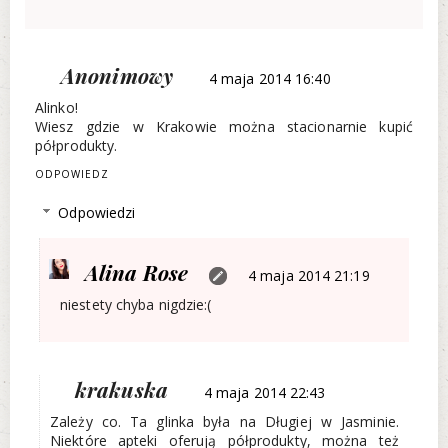
Anonimowy
4 maja 2014 16:40
Alinko!
Wiesz gdzie w Krakowie można stacionarnie kupić
półprodukty.
ODPOWIEDZ
Odpowiedzi
Alina Rose
4 maja 2014 21:19
niestety chyba nigdzie:(
krakuska
4 maja 2014 22:43
Zależy co. Ta glinka była na Długiej w Jasminie.
Niektóre apteki oferują półprodukty, można też