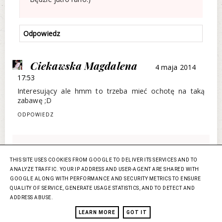
Odpowiedz
Ciekawska Magdalena
4 maja 2014
17:53
Interesujący ale hmm to trzeba mieć ochotę na taką
zabawę ;D
ODPOWIEDZ
dominikaczermak
4 maja 2014
THIS SITE USES COOKIES FROM GOOGLE TO DELIVER ITS SERVICES AND TO
18:00
ANALYZE TRAFFIC. YOUR IP ADDRESS AND USER-AGENT ARE SHARED WITH
Alino, gdzie można dostać ten produkt? Składniki
GOOGLE ALONG WITH PERFORMANCE AND SECURITY METRICS TO ENSURE
wydają się być wręcz idealne dla mojej mieszanej
QUALITY OF SERVICE, GENERATE USAGE STATISTICS, AND TO DETECT AND
skóry. Pięknie dziękuję za inspirację do wzięcia się w
ADDRESS ABUSE.
garść i regularnego stosowania peelingów.maseczek,
LEARN MORE
GOT IT
na co ostatnio zapomniałam poświęcać mojego