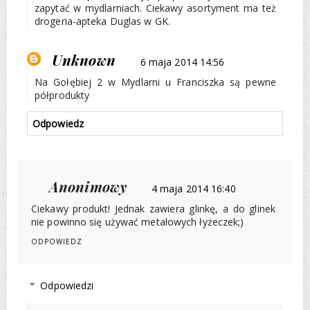
zapytać w mydlarniach. Ciekawy asortyment ma też
drogeria-apteka Duglas w GK.
Unknown
6 maja 2014 14:56
Na Gołębiej 2 w Mydlarni u Franciszka są pewne
półprodukty
Odpowiedz
Anonimowy
4 maja 2014 16:40
Ciekawy produkt! Jednak zawiera glinkę, a do glinek
nie powinno się używać metalowych łyżeczek;)
ODPOWIEDZ
Odpowiedzi