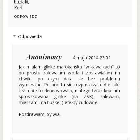
buziaki,
Kori
ODPOWIEDZ
Odpowiedzi
Anonimowy
4 maja 2014 23:01
Jak mialam glinke marokanska "w kawalkach" to
po prostu zalewalam woda i zostawialam na
chwile, po czym dala sie bez problemu
wymieszac. Po prostu sie rozpuszczala. Ale fakt
tez mnie to denerwowalo, dlatego teraz kupilam
sproszkowana glinke (na ZSK), zalewam,
mieszam i na buzke:-) efekty cudowne.
Pozdrawiam, Sylwia.