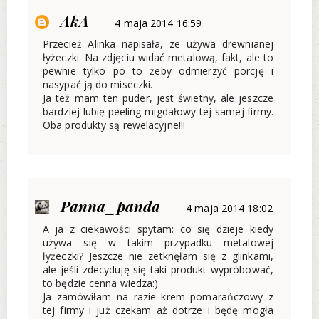
AkA
4 maja 2014 16:59
Przecież Alinka napisała, ze używa drewnianej
łyżeczki. Na zdjęciu widać metalową, fakt, ale to
pewnie tylko po to żeby odmierzyć porcję i
nasypać ją do miseczki.
Ja też mam ten puder, jest świetny, ale jeszcze
bardziej lubię peeling migdałowy tej samej firmy.
Oba produkty są rewelacyjne!!!
Panna_panda
4 maja 2014 18:02
A ja z ciekawości spytam: co się dzieje kiedy
używa się w takim przypadku metalowej
łyżeczki? Jeszcze nie zetknęłam się z glinkami,
ale jeśli zdecyduję się taki produkt wypróbować,
to będzie cenna wiedza:)
Ja zamówiłam na razie krem pomarańczowy z
tej firmy i już czekam aż dotrze i będę mogła