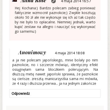
Alina Rose
4 maja 2014 16:57
Hej Kochana:) Bardzo polecam zabieg ponieważ
faktycznie wzmocnił paznokcie;) Zwykle kosztują
około 50 zł ale nie wykonuje się ich aż tak często
by nie było to opłacalne. Niemniej jednak, warto
kupić zestaw na allegro i nauczyć się wykonywać
go samemu:)
Anonimowy
4 maja 2014 18:08
a ja nie polecam japońskiego, mnie bolały po nim
paznokcie, no i szczerze mówiąc, identyczny efekt
osiągnęłam sama bloczkiem polerującym. Na
dłuższą metę nawet japoński sprawia, że paznokcie
są cieńsze. zresztą manicurzystka sama mi mówiła,
ze 4 razy i dłuższa przerwa... ja na jednym zakończe
Odpowiedz