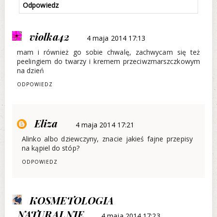
Odpowiedz
violka42
4 maja 2014 17:13
mam i również go sobie chwalę, zachwycam się też
peelingiem do twarzy i kremem przeciwzmarszczkowym
na dzień
ODPOWIEDZ
Eliza
4 maja 2014 17:21
Alinko albo dziewczyny, znacie jakieś fajne przepisy
na kąpiel do stóp?
ODPOWIEDZ
KOSMETOLOGIA
NATURALNIE
4 maja 2014 17:23