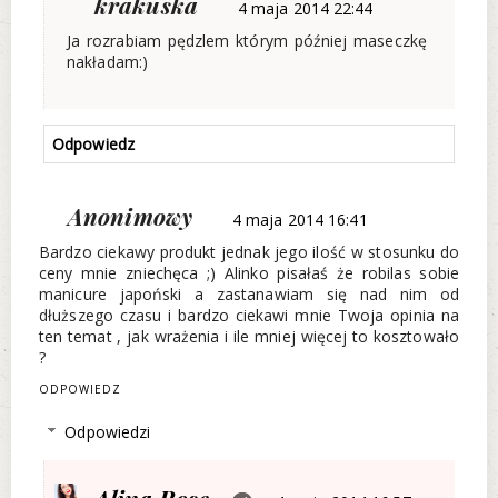
krakuska
4 maja 2014 22:44
Ja rozrabiam pędzlem którym później maseczkę
nakładam:)
Odpowiedz
Anonimowy
4 maja 2014 16:41
Bardzo ciekawy produkt jednak jego ilość w stosunku do
ceny mnie zniechęca ;) Alinko pisałaś że robilas sobie
manicure japoński a zastanawiam się nad nim od
dłuższego czasu i bardzo ciekawi mnie Twoja opinia na
ten temat , jak wrażenia i ile mniej więcej to kosztowało
?
ODPOWIEDZ
Odpowiedzi