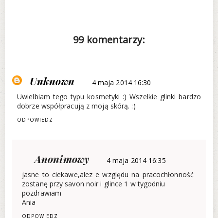
99 komentarzy:
Unknown
4 maja 2014 16:30
Uwielbiam tego typu kosmetyki :) Wszelkie glinki bardzo
dobrze współpracują z moją skórą. :)
ODPOWIEDZ
Anonimowy
4 maja 2014 16:35
jasne to ciekawe,alez e względu na pracochłonność
zostanę przy savon noir i glince 1 w tygodniu
pozdrawiam
Ania
ODPOWIEDZ