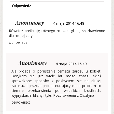
Odpowiedz
Anonimowy
4 maja 2014 16:48
Również preferuję różnego rodzaju glinki, są zbawienne
dla mojej cery.
ODPOWIEDZ
Anonimowy
4 maja 2014 16:49
Ala prosba o poruszenie tematu zarosu u kobiet.
Borykam sie juz wiele lat moze znasz jakieś
sprawdzone sposoby z pozbyciem sie na dluzej
zarostu. I jeszcze jednej nurtujacy mnie problem to
ciemne przebarwienia po wszelkich krostkach,
wypryskach- blizny i tyle. Pozdrowienia z Olsztyna
ODPOWIEDZ