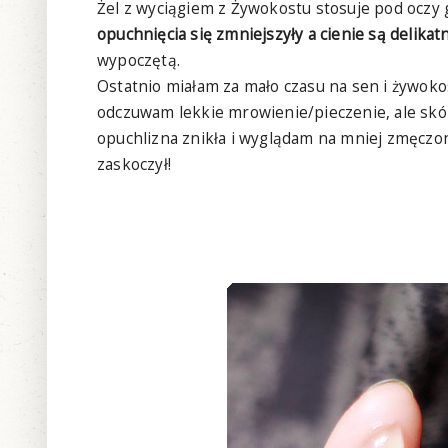
Żel z wyciągiem z Żywokostu stosuje pod oczy g
opuchnięcia się zmniejszyły a cienie są delikat
wypoczętą.
Ostatnio miałam za mało czasu na sen i żywoko
odczuwam lekkie mrowienie/pieczenie, ale skóra
opuchlizna znikła i wyglądam na mniej zmęczoną
zaskoczył!