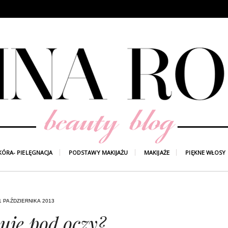
KÓRA- PIELĘGNACJA
PODSTAWY MAKIJAŻU
MAKIJAŻE
PIĘKNE WŁOSY
1 PAŹDZIERNIKA 2013
suję pod oczy?