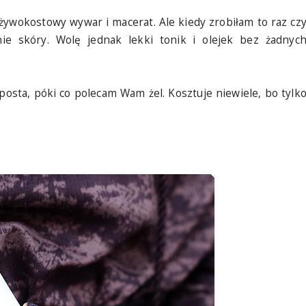
żywokostowy wywar i macerat. Ale kiedy zrobiłam to raz cz
e skóry. Wolę jednak lekki tonik i olejek bez żadnyc
osta, póki co polecam Wam żel. Kosztuje niewiele, bo tylk