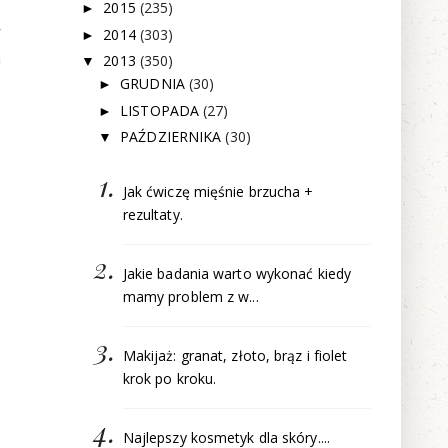
2015
(235)
►
y
2014
(303)
►
h
2013
(350)
▼
GRUDNIA
(30)
►
LISTOPADA
(27)
►
o
PAŹDZIERNIKA
(30)
▼
Jak ćwiczę mięśnie brzucha +
rezultaty.
Jakie badania warto wykonać kiedy
mamy problem z w...
Makijaż: granat, złoto, brąz i fiolet
krok po kroku.
Najlepszy kosmetyk dla skóry....