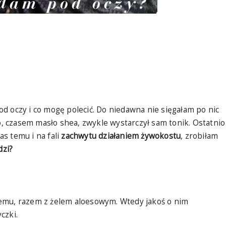
d oczy i co mogę polecić. Do niedawna nie sięgałam po nic
 czasem masło shea, zwykle wystarczył sam tonik. Ostatnio
s temu i na fali
zachwytu działaniem żywokostu
, zrobiłam
dzi?
emu, razem z żelem aloesowym. Wtedy jakoś o nim
czki.