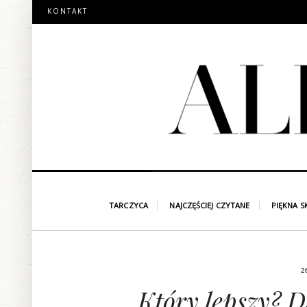
KONTAKT
TARCZYCA
NAJCZĘŚCIEJ CZYTANE
PIĘKNA S
2
Który lepszy? D