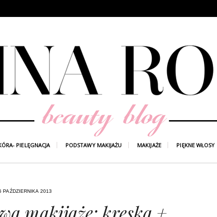
KÓRA- PIELĘGNACJA
PODSTAWY MAKIJAŻU
MAKIJAŻE
PIĘKNE WŁOSY
6 PAŹDZIERNIKA 2013
wa makijaże: kreska +